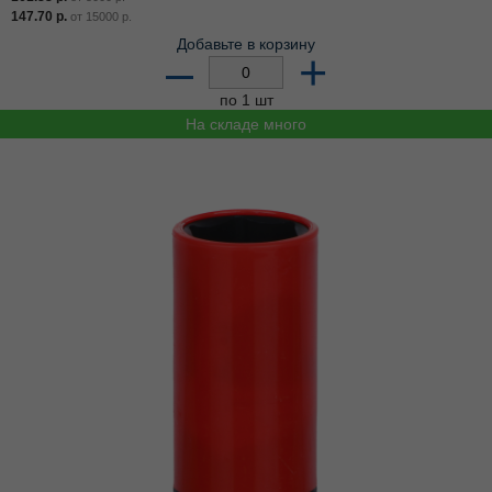
147.70
р.
от
15000
р.
Добавьте в корзину
–
+
по 1 шт
На складе много