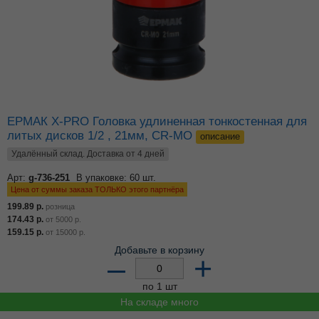
ЕРМАК X-PRO Головка удлиненная тонкостенная для
литых дисков 1/2 , 21мм, CR-MO
описание
Удалённый склад. Доставка от 4 дней
Арт:
g-736-251
В упаковке: 60 шт.
Цена от суммы заказа ТОЛЬКО этого партнёра
199.89
р.
розница
174.43
р.
от
5000
р.
159.15
р.
от
15000
р.
Добавьте в корзину
–
+
по 1 шт
На складе много