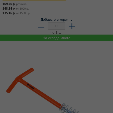
169.76
р.
розница
148.14
р.
от
5000
р.
135.16
р.
от
15000
р.
Добавьте в корзину
–
+
по 1 шт
На складе много