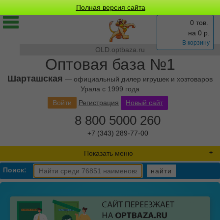
Полная версия сайта
0 тов.
на
0
р.
В корзину
OLD.optbaza.ru
Оптовая база №1
Шарташская
— официальный дилер игрушек и хозтоваров
Урала с 1999 года
Войти
Регистрация
Новый сайт
8 800 5000 260
+7 (343) 289-77-00
Показать меню
Поиск:
найти