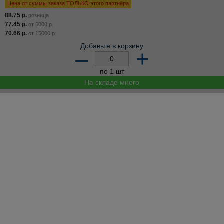
Цена от суммы заказа ТОЛЬКО этого партнёра
88.75
р.
розница
77.45
р.
от
5000
р.
70.66
р.
от
15000
р.
Добавьте в корзину
–
+
по 1 шт
На складе много