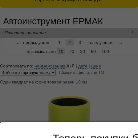
Автоинструмент ЕРМАК
Показать описание
←
предыдущая
1
2
3
следующая
→
показывать по
10
20
30
50
100
Сортировать по:
наименованию
А↓Я
|
дате
|
цене
Сбросить фильтр по ТМ
Один квадрат на фоне товара равен 10 см