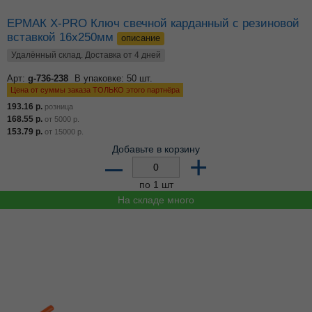
ЕРМАК X-PRO Ключ свечной карданный с резиновой
вставкой 16x250мм
описание
Удалённый склад. Доставка от 4 дней
Арт:
g-736-238
В упаковке: 50 шт.
Цена от суммы заказа ТОЛЬКО этого партнёра
193.16
р.
розница
168.55
р.
от
5000
р.
153.79
р.
от
15000
р.
Добавьте в корзину
–
+
по 1 шт
На складе много