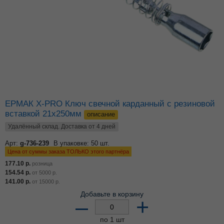
ЕРМАК X-PRO Ключ свечной карданный с резиновой
вставкой 21x250мм
описание
Удалённый склад. Доставка от 4 дней
Арт:
g-736-239
В упаковке: 50 шт.
Цена от суммы заказа ТОЛЬКО этого партнёра
177.10
р.
розница
154.54
р.
от
5000
р.
141.00
р.
от
15000
р.
Добавьте в корзину
–
+
по 1 шт