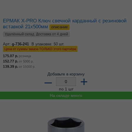
ЕРМАК X-PRO Ключ свечной карданный с резиновой
вставкой 21x500мм
описание
Удалённый склад. Доставка от 4 дней
Арт:
g-736-241
В упаковке: 50 шт.
Цена от суммы заказа ТОЛЬКО этого партнёра
175.07
р.
розница
152.77
р.
от
5000
р.
139.39
р.
от
15000
р.
Добавьте в корзину
–
+
по 1 шт
На складе много