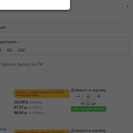
кий
едующая→
0
50
100
Сбросить фильтр по ТМ
Добавьте в корзину
Цена от суммы заказа ТОЛЬКО
–
+
этого партнёра
111.58
р.
розница
по 12 шт
97.37
р.
от
5000
р.
На складе много
88.84
р.
от
15000
р.
Добавьте в корзину
Цена от суммы заказа ТОЛЬКО