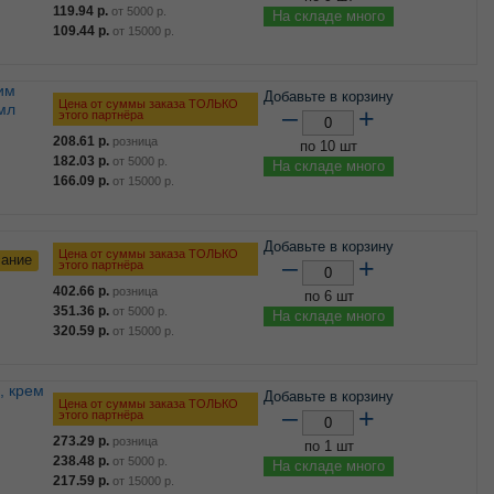
119.94
р.
от
5000
р.
На складе много
109.44
р.
от
15000
р.
Добавьте в корзину
Цена от суммы заказа ТОЛЬКО
мл
–
+
этого партнёра
208.61
р.
розница
по 10 шт
182.03
р.
от
5000
р.
На складе много
166.09
р.
от
15000
р.
Добавьте в корзину
Цена от суммы заказа ТОЛЬКО
сание
–
+
этого партнёра
402.66
р.
розница
по 6 шт
351.36
р.
от
5000
р.
На складе много
320.59
р.
от
15000
р.
Добавьте в корзину
Цена от суммы заказа ТОЛЬКО
–
+
этого партнёра
273.29
р.
розница
по 1 шт
238.48
р.
от
5000
р.
На складе много
217.59
р.
от
15000
р.