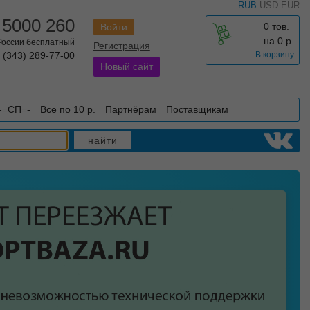
RUB
USD
EUR
 5000 260
0 тов.
Войти
на
0
р.
 России бесплатный
Регистрация
 (343) 289-77-00
В корзину
Новый сайт
-=СП=-
Все по 10 р.
Партнёрам
Поставщикам
найти