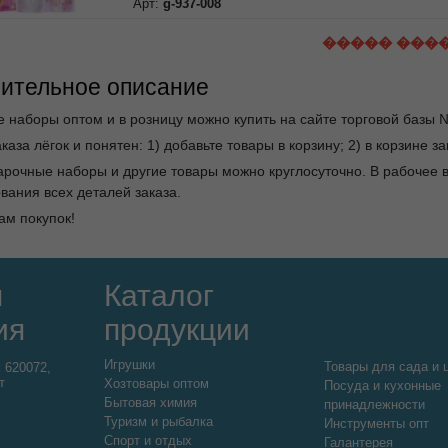
Арт:
g-937-008
����� ���
ительное описание
 наборы оптом и в розницу можно купить на сайте торговой базы 
каза лёгок и понятен: 1) добавьте товары в корзину; 2) в корзине 
арочные наборы и другие товары можно круглосуточно. В рабочее
вания всех деталей заказа.
ам покупок!
я
Каталог
ия
продукции
Игрушки
Товары для сада и 
:
620072,
т
Хозтовары оптом
Посуда и кухонные
Бытовая химия
принадлежности
Туризм и рыбалка
Инструменты опт
Спорт и отдых
Галантерея