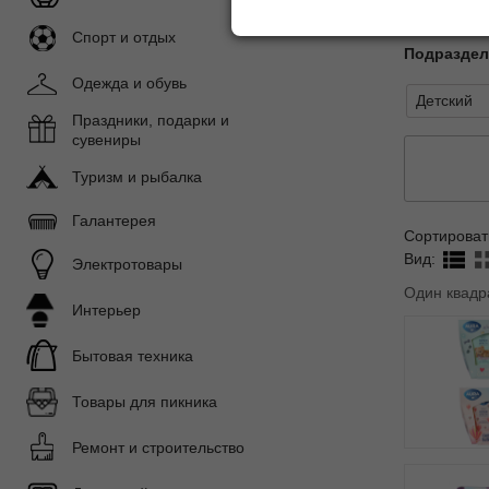
Показать 
Спорт и отдых
Подразде
Одежда и обувь
Детский
Праздники, подарки и
сувениры
Туризм и рыбалка
Галантерея
Сортироват
Вид:
Электротовары
Один квадр
Интерьер
Бытовая техника
Товары для пикника
Ремонт и строительство