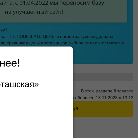
ья!
мена - НЕ ПОВЫШАТЬ ЦЕНЫ в погоне за курсом доллара.
ли сравнивая цены поставщиков выбирают нас и остаются с
.
а Шарташская!
нее!
оры
рташская»
В этом разделе
8
товаров
Прайс партнёра обновлен 13.11.2023 в 13:12
этого партнера на
сумму от 2400 руб.