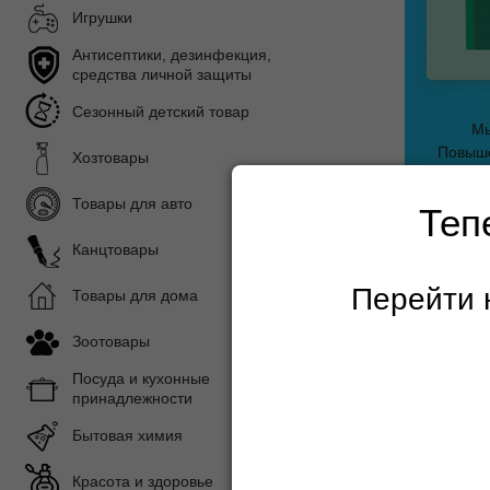
Игрушки
Антисептики, дезинфекция,
средства личной защиты
Сезонный детский товар
Мы
Повыше
Хозтовары
Товары для авто
Теп
Канцтовары
Главная с
Перейти 
Товары для дома
Зоотовары
Посуда и кухонные
принадлежности
Бытовая химия
Пода
Красота и здоровье