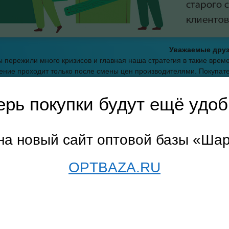
Уважаемые друз
 пережили много кризисов и главная наша стратегия в такие вре
ние проходит только после смены цен производителями. Покупате
нами навсегда
С уважением, оптовая баз
ерь покупки будут ещё удоб
траница
→
Удалённый склад
→
Бытовая химия
→ Подарочные наб
на новый сайт оптовой базы «Ша
OPTBAZA.RU
Для оформления заказа необходимо купить товаров 
рочные наборы