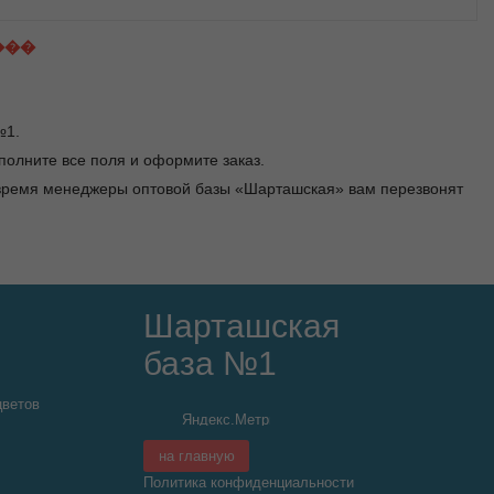
���
№1.
заполните все поля и оформите заказ.
 время менеджеры оптовой базы «Шарташская» вам перезвонят
Шарташская
база №1
цветов
на главную
Политика конфиденциальности