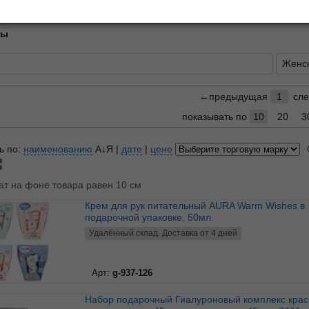
описание
лы
Женс
←предыдущая
1
сл
показывать по
10
20
3
ь по:
наименованию
А↓Я
|
дате
|
цене
ат на фоне товара равен 10 см
Крем для рук питательный AURA Warm Wishes в
подарочной упаковке, 50мл
Удалённый склад. Доставка от 4 дней
Арт:
g-937-126
Набор подарочный Гиалуроновый комплекс красоты :