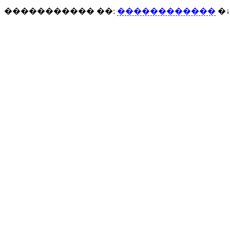
����������� ��:
������������
�