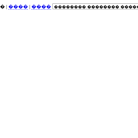
↓�
|
����
|
����