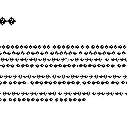
��
 ������������ ������ �� ��������
����� ����� ������ � ������� �� 
 ��� �����������
*
) �� �����. � �
 ���� ��������� (��������, �� �����
���� �������. ��������� ������ 
 ���� - �����������, ������ �� ��
 ������������ � ������ ������� 
�� ���������� �������.