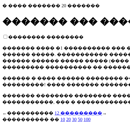
� ���� �������
20
�������
������� ��� ���
�������� ��������
������� ���� �1 ���������� ���
������ �����. ����������� �����
������ ������ ����� ����� (
����
��������� ���������� �� ���������
������ � ���� ������ �������� �
���������! ���� ������� ��������
������� �������� �������� ����
�����������, ��� � �����������
←����������
1
2
���������
→
���������� ��
10
20
30
50
100