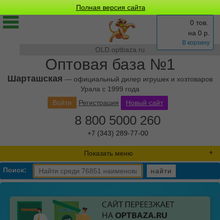
Полная версия сайта
0 тов.
на
0
р.
В корзину
OLD.optbaza.ru
Оптовая база №1
Шарташская
— официальный дилер игрушек и хозтоваров
Урала с 1999 года
Войти
Регистрация
Новый сайт
8 800 5000 260
+7 (343) 289-77-00
Показать меню
Поиск:
найти