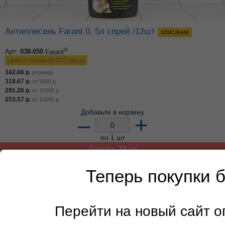
Антиплесень Farant 0, 5л спрей /12шт
описание
®
Арт:
038-050
Farant
Цена от суммы ВСЕГО заказа
342.66
р.
розница
318.67
р.
от
5000
р.
291.26
р.
от
10000
р.
253.57
р.
от
15000
р.
Добавьте в корзину
–
+
по 1 шт
Остаток: 29 шт
Теперь покупки 
Перейти на новый сайт 