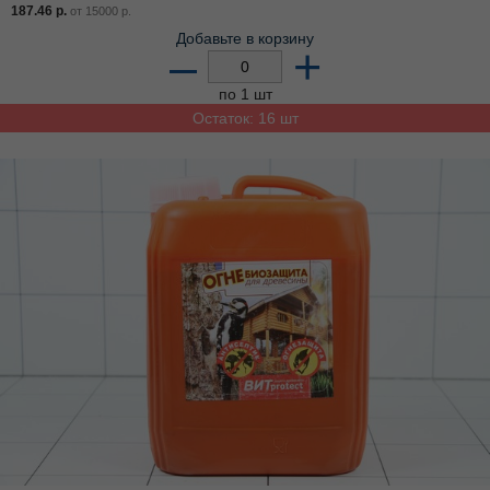
187.46
р.
от
15000
р.
Добавьте в корзину
–
+
по 1 шт
Остаток: 16 шт