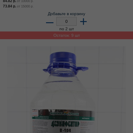
84.82
р.
от
10000
р.
73.84
р.
от
15000
р.
Добавьте в корзину
–
+
по 2 шт
Остаток: 9 шт