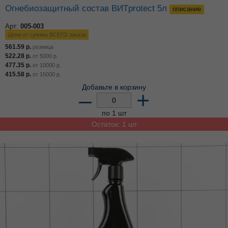
Огнебиозащитный состав ВИТprotect 5л
описание
Арт:
005-003
Цена от суммы ВСЕГО заказа
561.59
р.
розница
522.28
р.
от
5000
р.
477.35
р.
от
10000
р.
415.58
р.
от
15000
р.
Добавьте в корзину
–
+
по 1 шт
Остаток: 1 шт