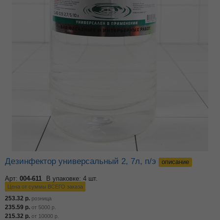
Дезинфектор универсальный 2, 7л, п/э
описание
Арт:
004-611
В упаковке: 4 шт.
Цена от суммы ВСЕГО заказа
253.32
р.
розница
235.59
р.
от
5000
р.
215.32
р.
от
10000
р.