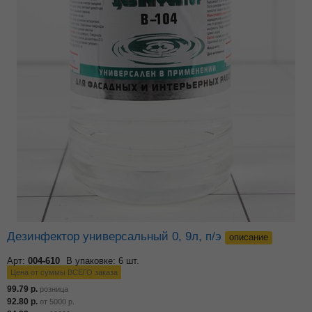
Дезинфектор универсальный 0, 9л, п/э
описание
Арт:
004-610
В упаковке: 6 шт.
Цена от суммы ВСЕГО заказа
99.79
р.
розница
92.80
р.
от
5000
р.