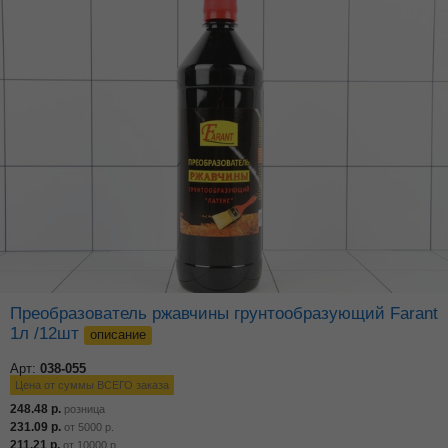
Преобразователь ржавчины грунтообразующий Farant
1л /12шт
описание
Арт:
038-055
Цена от суммы ВСЕГО заказа
248.48
р.
розница
231.09
р.
от
5000
р.
211.21
р.
от
10000
р.