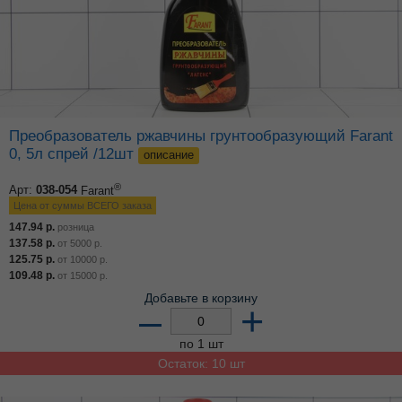
Преобразователь ржавчины грунтообразующий Farant
0, 5л спрей /12шт
описание
®
Арт:
038-054
Farant
Цена от суммы ВСЕГО заказа
147.94
р.
розница
137.58
р.
от
5000
р.
125.75
р.
от
10000
р.
109.48
р.
от
15000
р.
Добавьте в корзину
–
+
по 1 шт
Остаток: 10 шт