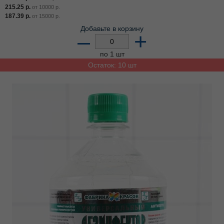
215.25
р.
от
10000
р.
187.39
р.
от
15000
р.
Добавьте в корзину
–
+
по 1 шт
Остаток: 10 шт