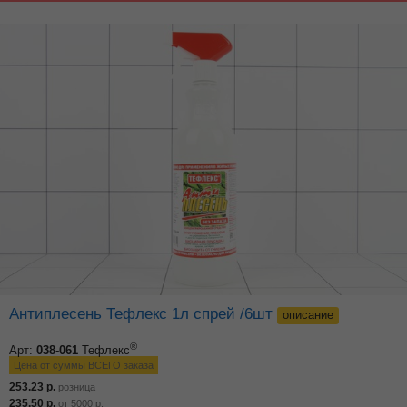
Антиплесень Тефлекс 1л спрей /6шт
описание
®
Арт:
038-061
Тефлекс
Цена от суммы ВСЕГО заказа
253.23
р.
розница
235.50
р.
от
5000
р.