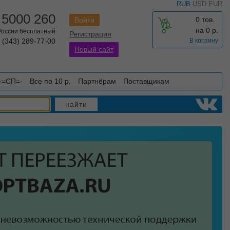
RUB
USD
EUR
 5000 260
0 тов.
Войти
на
0
р.
 России бесплатный
Регистрация
 (343) 289-77-00
В корзину
Новый сайт
-=СП=-
Все по 10 р.
Партнёрам
Поставщикам
найти