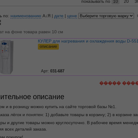
показывать по
10
20
3
ь по:
наименованию
А↓Я
|
дате
|
цене
ат на фоне товара равен 10 см
КУЛЕР для нагревания и охлаждения воды D-55
описание
Арт:
031-687
����� ���
ительное описание
ом и в розницу можно купить на сайте торговой базы №1.
каза лёгок и понятен: 1) добавьте товары в корзину; 2) в корзине 
еры и другие товары можно круглосуточно. В рабочее время мене
я всех деталей заказа.
ам покупок!