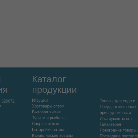
я
Каталог
ия
продукции
Игрушки
Товары для сада и 
:
620072,
т
Хозтовары оптом
Посуда и кухонные
Бытовая химия
принадлежности
Туризм и рыбалка
Инструменты опт
Спорт и отдых
Галантерея
Батарейки оптом
Новогодние товары 
Канцелярские товары
Последние поступл