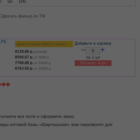
0
50
100
Сбросить фильтр по ТМ
1PE
Добавьте в корзину
Цена от суммы ВСЕГО заказа
–
+
9139.86
р.
розница
8500.07
р.
по 1 шт
от
5000
р.
7768.88
р.
Остаток: 4 шт
от
10000
р.
6763.50
р.
от
15000
р.
���
заполните все поля и оформите заказ.
джеры оптовой базы «Шарташская» вам перезвонят для