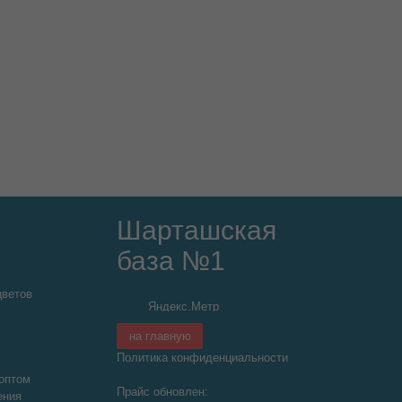
Шарташская
база №1
цветов
на главную
Политика конфиденциальности
оптом
Прайс обновлен:
ения