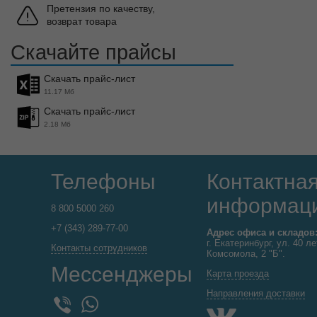
Претензия по качеству,
возврат товара
Скачайте прайсы
Скачать прайс-лист
11.17 Мб
Скачать прайс-лист
2.18 Мб
Телефоны
Контактна
информац
8 800 5000 260
+7 (343) 289-77-00
Адрес офиса и складов
г. Екатеринбург, ул. 40 ле
Контакты сотрудников
Комсомола, 2 "Б".
Мессенджеры
Карта проезда
Направления доставки
WhatsApp
Viber