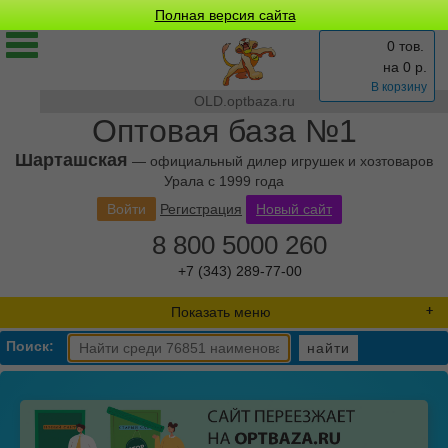
Полная версия сайта
0 тов.
на
0
р.
В корзину
OLD.optbaza.ru
Оптовая база №1
Шарташская
— официальный дилер игрушек и хозтоваров
Урала с 1999 года
Войти
Регистрация
Новый сайт
8 800 5000 260
+7 (343) 289-77-00
Показать меню
Поиск:
найти