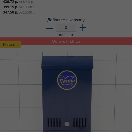
436.72
р.
от
5000
р.
399.15
р.
от
10000
р.
347.50
р.
от
15000
р.
Добавьте в корзину
–
+
по 1 шт
Остаток: 16 шт
Новинка