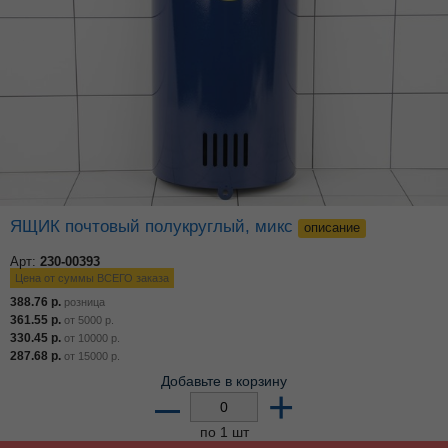
ЯЩИК почтовый полукруглый, микс
описание
Арт:
230-00393
Цена от суммы ВСЕГО заказа
388.76
р.
розница
361.55
р.
от
5000
р.
330.45
р.
от
10000
р.
287.68
р.
от
15000
р.
Добавьте в корзину
–
+
по 1 шт