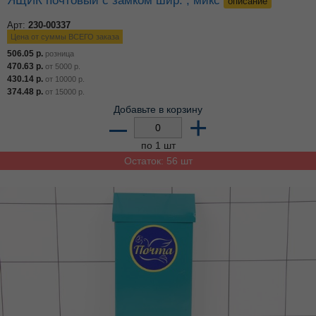
ЯЩИК почтовый с замком шир. , микс
описание
Арт:
230-00337
Цена от суммы ВСЕГО заказа
506.05
р.
розница
470.63
р.
от
5000
р.
430.14
р.
от
10000
р.
374.48
р.
от
15000
р.
Добавьте в корзину
–
+
по 1 шт
Остаток: 56 шт