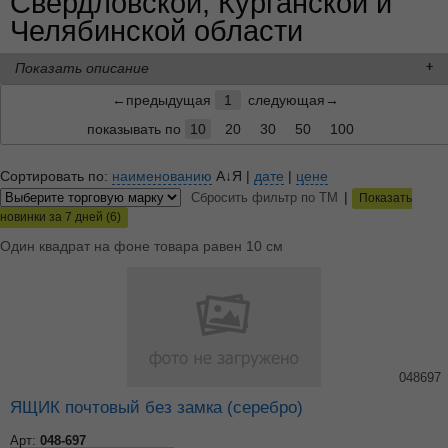
Свердловской, Курганской и
Челябинской области
Показать описание
←предыдущая
1
следующая→
показывать по
10
20
30
50
100
Сортировать по:
наименованию
А↓Я
|
дате
|
цене
|
Сбросить фильтр по ТМ
Показать
новинки за 7 дней (6)
Один квадрат на фоне товара равен 10 см
048697
ЯЩИК почтовый без замка (серебро)
Арт:
048-697