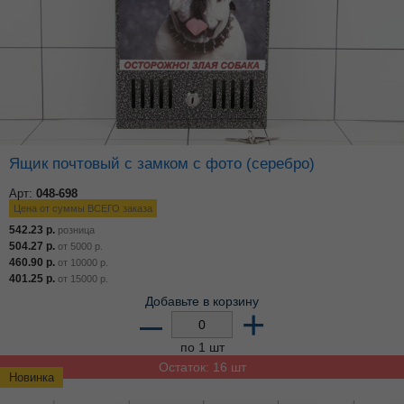
Ящик почтовый с замком с фото (серебро)
Арт:
048-698
Цена от суммы ВСЕГО заказа
542.23
р.
розница
504.27
р.
от
5000
р.
460.90
р.
от
10000
р.
401.25
р.
от
15000
р.
Добавьте в корзину
–
+
по 1 шт
Остаток: 16 шт
Новинка