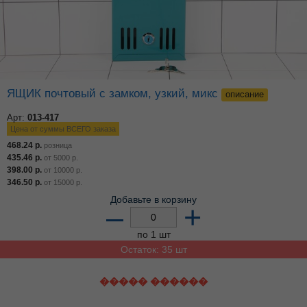
ЯЩИК почтовый с замком, узкий, микс
описание
Арт:
013-417
Цена от суммы ВСЕГО заказа
468.24
р.
розница
435.46
р.
от
5000
р.
398.00
р.
от
10000
р.
346.50
р.
от
15000
р.
Добавьте в корзину
–
+
по 1 шт
Остаток: 35 шт
����� ������