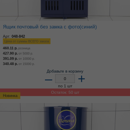
Ящик почтовый без замка с фото(синий)
Арт:
048-842
Цена от суммы ВСЕГО заказа
460.11
р.
розница
427.90
р.
от
5000
р.
391.09
р.
от
10000
р.
340.48
р.
от
15000
р.
Добавьте в корзину
–
+
по 1 шт
Остаток: 50 шт
Новинка