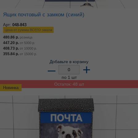
Ящик почтовый с замком (синий)
Арт:
048-843
Цена от суммы ВСЕГО заказа
480.86
р.
розница
447.20
р.
от
5000
р.
408.73
р.
от
10000
р.
355.84
р.
от
15000
р.
Добавьте в корзину
–
+
по 1 шт
Остаток: 48 шт
Новинка