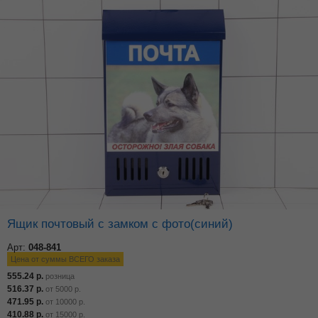
Ящик почтовый с замком с фото(синий)
Арт:
048-841
Цена от суммы ВСЕГО заказа
555.24
р.
розница
516.37
р.
от
5000
р.
471.95
р.
от
10000
р.
410.88
р.
от
15000
р.