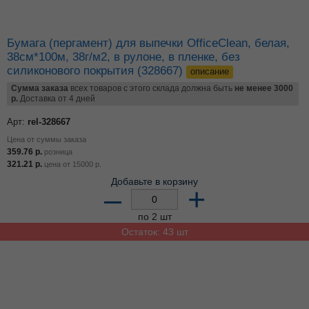
Бумага (пергамент) для выпечки OfficeClean, белая,
38см*100м, 38г/м2, в рулоне, в пленке, без
силиконового покрытия (328667)
описание
Сумма заказа
всех товаров с этого склада должна быть
не менее 3000
р.
Доставка от 4 дней
Арт:
rel-328667
Цена от суммы заказа
359.76
р.
розница
321.21
р.
цена от
15000
р.
Добавьте в корзину
–
+
по 2 шт
Остаток: 43 шт