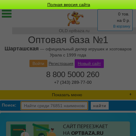
Полная версия сайта
0 тов.
на
0
р.
В корзину
OLD.optbaza.ru
Оптовая база №1
Шарташская
— официальный дилер игрушек и хозтоваров
Урала с 1999 года
Войти
Регистрация
Новый сайт
8 800 5000 260
+7 (343) 289-77-00
Показать меню
Поиск:
найти