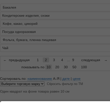
Бакалея
Кондитерские изделия, снэки
Кофе, какао, цикорий
Посуда одноразовая
Фольга, бумага, пленка пищевая
Чай
←
предыдущая
1
2
3
4
...
9
следующая
→
показывать по
10
20
30
50
100
Сортировать по:
наименованию
А↓Я
|
дате
|
цене
Сбросить фильтр по ТМ
Один квадрат на фоне товара равен 10 см