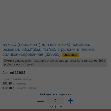
Бумага (пергамент) для выпечки OfficeClean,
бежевая, 38см*50м, 41г/м2, в рулоне, в пленке,
силиконизированная (328665)
описание
Сумма заказа
всех товаров с этого склада должна быть
не менее 3000
р.
Доставка от 4 дней
Арт:
rel-328665
Цена от суммы заказа
581.48
р.
розница
519.18
р.
цена от
15000
р.
Добавьте в корзину
–
+
по 1 шт