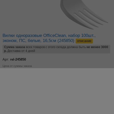
Вилки одноразовые OfficeClean, набор 100шт.,
эконом, ПС, белые, 16,5см (245850)
описание
Сумма заказа
всех товаров с этого склада должна быть
не менее 3000
р.
Доставка от 4 дней
Арт:
rel-245850
Цена от суммы заказа
146.12
р.
розница
130.46
р.
цена от
15000
р.
Добавьте в корзину
–
+
по 6 шт
Остаток: 188 шт