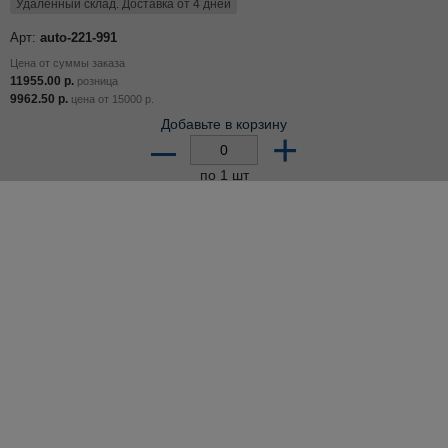
Удалённый склад. Доставка от 4 дней
Арт:
auto-221-991
Цена от суммы заказа
11955.00
р.
розница
9962.50
р.
цена от
15000
р.
Добавьте в корзину
–
+
по 1 шт
Остаток: 1 шт