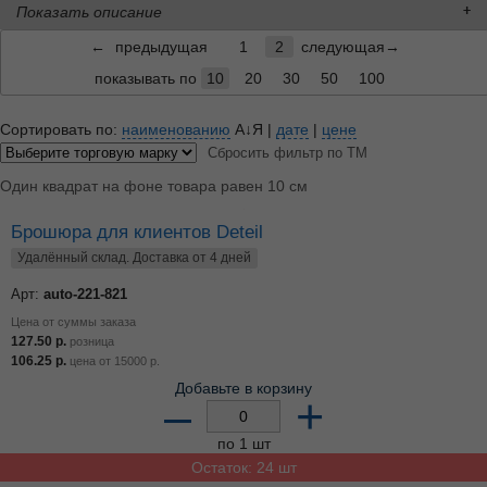
Показать описание
←
предыдущая
1
2
следующая→
показывать по
10
20
30
50
100
Сортировать по:
наименованию
А↓Я
|
дате
|
цене
Сбросить фильтр по ТМ
Один квадрат на фоне товара равен 10 см
Брошюра для клиентов Deteil
Удалённый склад. Доставка от 4 дней
Арт:
auto-221-821
Цена от суммы заказа
127.50
р.
розница
106.25
р.
цена от
15000
р.
Добавьте в корзину
–
+
по 1 шт
Остаток: 24 шт