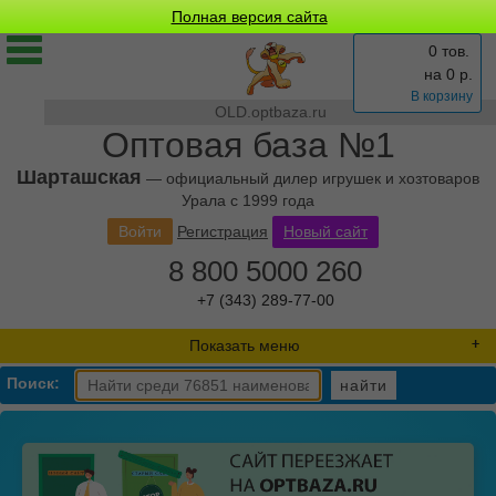
Полная версия сайта
0 тов.
на
0
р.
В корзину
OLD.optbaza.ru
Оптовая база №1
Шарташская
— официальный дилер игрушек и хозтоваров
Урала с 1999 года
Войти
Регистрация
Новый сайт
8 800 5000 260
+7 (343) 289-77-00
Показать меню
Поиск:
найти