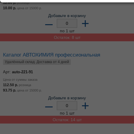
12.00
р.
розница
10.00
р.
цена от
15000
р.
Добавьте в корзину
–
+
по 1 шт
Остаток: 8 шт
Каталог АВТОХИМИЯ профессиональная
Удалённый склад. Доставка от 4 дней
Арт:
auto-221-91
Цена от суммы заказа
112.50
р.
розница
93.75
р.
цена от
15000
р.
Добавьте в корзину
–
+
по 1 шт
Остаток: 14 шт