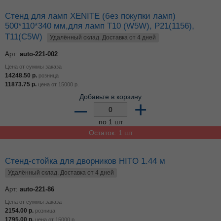
Стенд для ламп XENITE (без покупки ламп)
500*110*340 мм,для ламп Т10 (W5W), P21(1156),
T11(C5W)
Удалённый склад. Доставка от 4 дней
Арт:
auto-221-002
Цена от суммы заказа
14248.50
р.
розница
11873.75
р.
цена от
15000
р.
Добавьте в корзину
–
+
по 1 шт
Остаток: 1 шт
Стенд-стойка для дворников HITO 1.44 м
Удалённый склад. Доставка от 4 дней
Арт:
auto-221-86
Цена от суммы заказа
2154.00
р.
розница
1795.00
р.
цена от
15000
р.