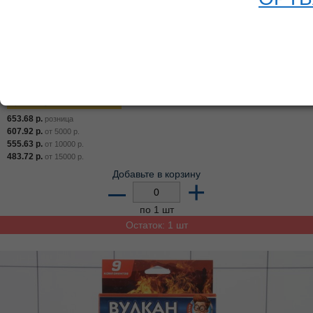
Игрушка опыты школа ученого тирекс-трансфромер
4-в-1 в русс. кор. в кор. 2*36шт
описание
Арт:
022-933
Цена от суммы ВСЕГО заказа
653.68
р.
розница
607.92
р.
от
5000
р.
555.63
р.
от
10000
р.
483.72
р.
от
15000
р.
Добавьте в корзину
–
+
по 1 шт
Остаток: 1 шт