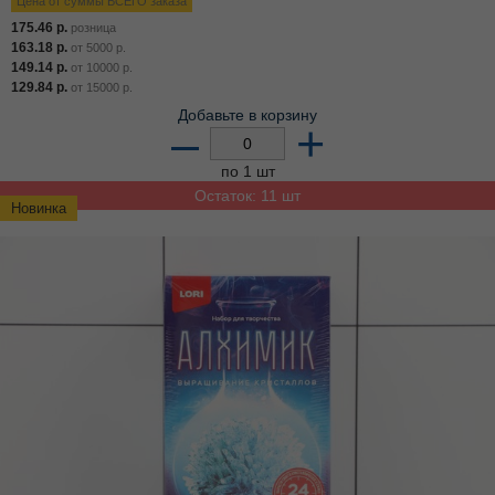
Цена от суммы ВСЕГО заказа
175.46
р.
розница
163.18
р.
от
5000
р.
149.14
р.
от
10000
р.
129.84
р.
от
15000
р.
Добавьте в корзину
–
+
по 1 шт
Остаток: 11 шт
Новинка