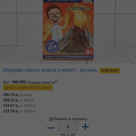
Игрушка опыты школа ученого : вулкан.
описание
®
Арт:
046-896
Играем вместе
Цена от суммы ВСЕГО заказа
180.79
р.
розница
168.13
р.
от
5000
р.
153.67
р.
от
10000
р.
133.78
р.
от
15000
р.
Добавьте в корзину
–
+
по 1 шт