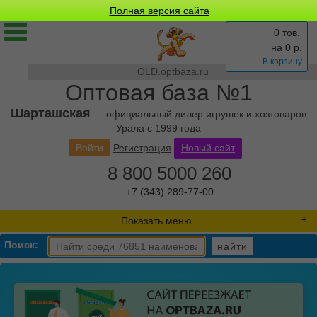
Полная версия сайта
0 тов.
на
0
р.
В корзину
OLD.optbaza.ru
Оптовая база №1
Шарташская
— официальный дилер игрушек и хозтоваров
Урала с 1999 года
Войти
Регистрация
Новый сайт
8 800 5000 260
+7 (343) 289-77-00
Показать меню
Поиск:
найти