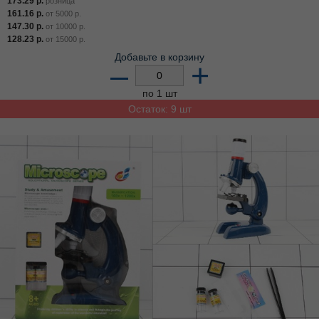
173.29
р.
розница
161.16
р.
от
5000
р.
147.30
р.
от
10000
р.
128.23
р.
от
15000
р.
Добавьте в корзину
–
+
по 1 шт
Остаток: 9 шт