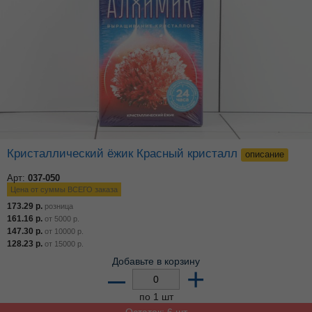
Кристаллический ёжик Красный кристалл
описание
Арт:
037-050
Цена от суммы ВСЕГО заказа
173.29
р.
розница
161.16
р.
от
5000
р.
147.30
р.
от
10000
р.
128.23
р.
от
15000
р.
Добавьте в корзину
–
+
по 1 шт
Остаток: 6 шт