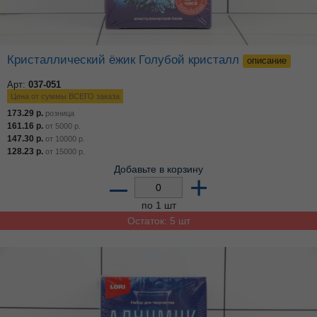
Кристаллический ёжик Голубой кристалл
описание
Арт:
037-051
Цена от суммы ВСЕГО заказа
173.29
р.
розница
161.16
р.
от
5000
р.
147.30
р.
от
10000
р.
128.23
р.
от
15000
р.
Добавьте в корзину
–
+
по 1 шт
Остаток: 5 шт