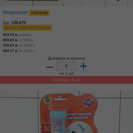
Микроскоп
описание
Арт:
036-679
Цена от суммы ВСЕГО заказа
924.55
р.
розница
859.83
р.
от
5000
р.
785.87
р.
от
10000
р.
684.17
р.
от
15000
р.
Добавьте в корзину
–
+
по 1 шт
Остаток: 3 шт