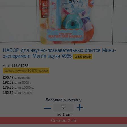
НАБОР для научно-познавательных опытов Мини-
эксперимент Магия науки 4965
описание
Арт:
149-01238
Цена от суммы ВСЕГО заказа
206.47
р.
розница
192.02
р.
от
5000
р.
175.50
р.
от
10000
р.
152.79
р.
от
15000
р.
Добавьте в корзину
–
+
по 1 шт
Остаток: 2 шт