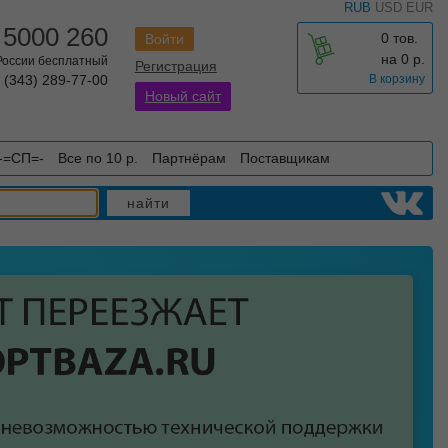
RUB
USD
EUR
 5000 260
0 тов.
Войти
на
0
р.
 России бесплатный
Регистрация
 (343) 289-77-00
В корзину
Новый сайт
-=СП=-
Все по 10 р.
Партнёрам
Поставщикам
найти