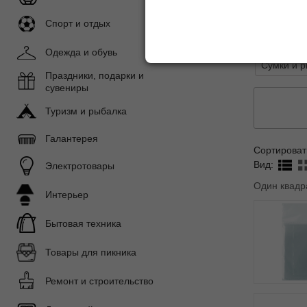
Обложки 
Спорт и отдых
Портфели
Одежда и обувь
Сумки и р
Праздники, подарки и
сувениры
Туризм и рыбалка
Галантерея
Сортироват
Вид:
Электротовары
Один квадр
Интерьер
Бытовая техника
Товары для пикника
Ремонт и строительство