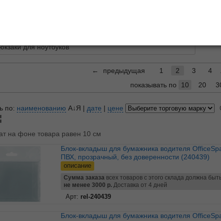
для документов
Папки
 деловые
Сумк
юкзаки для ноутбуков
←
предыдущая
1
2
3
4
показывать по
10
20
3
ь по:
наименованию
А↓Я
|
дате
|
цене
ат на фоне товара равен 10 см
Блок-вкладыш для бумажника водителя OfficeSpace
ПВХ, прозрачный, без доверенности (240439)
описание
Сумма заказа
всех товаров с этого склада должна быт
не менее 3000 р.
Доставка от 4 дней
Арт:
rel-240439
Блок-вкладыш для бумажника водителя OfficeSpace