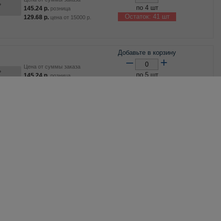
ь
по 4 шт
145.24
р.
розница
Остаток: 41 шт
129.68
р.
цена от
15000
р.
Добавьте в корзину
–
+
Цена от суммы заказа
ь
по 5 шт
145.24
р.
розница
Остаток: 35 шт
129.68
р.
цена от
15000
р.
Добавьте в корзину
2309 /
–
+
Цена от суммы заказа
по 1 шт
400.54
р.
розница
ь
Остаток: 6 шт
357.63
р.
цена от
15000
р.
Добавьте в корзину
–
+
Цена от суммы заказа
ь
по 2 шт
259.24
р.
розница
Остаток: 8 шт
231.46
р.
цена от
15000
р.