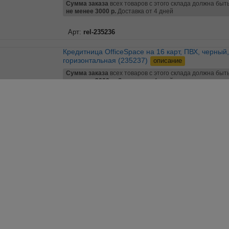
Сумма заказа
всех товаров с этого склада должна быт
не менее 3000 р.
Доставка от 4 дней
Арт:
rel-235236
Кредитница OfficeSpace на 16 карт, ПВХ, черный,
горизонтальная (235237)
описание
Сумма заказа
всех товаров с этого склада должна быт
не менее 3000 р.
Доставка от 4 дней
Арт:
rel-235237
Кредитница OfficeSpace на 18 карт с кнопкой, кожа тип
1.1, крокодил лак, бордо, горизонтальная (KDs1_
181799)
описание
Сумма заказа
всех товаров с этого склада должна быт
не менее 3000 р.
Доставка от 4 дней
Арт:
rel-181799
Кредитница OfficeSpace на 32 карты, ПВХ, коричневый,
2 ряда, горизонтальная (235238)
описание
Сумма заказа
всех товаров с этого склада должна быт
не менее 3000 р.
Доставка от 4 дней