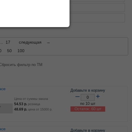
 деловые
и деловые
...
17
следующая
→
0
50
100
Сбросить фильтр по ТМ
Добавьте в корзину
–
+
Цена от суммы заказа
по 10 шт
54.53
р.
розница
ь
Остаток: 60 шт
48.69
р.
цена от
15000
р.
Добавьте в корзину