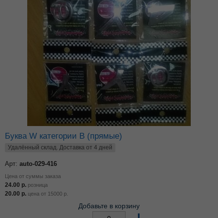
Буква W категории В (прямые)
Удалённый склад. Доставка от 4 дней
Арт:
auto-029-416
Цена от суммы заказа
24.00
р.
розница
20.00
р.
цена от
15000
р.
Добавьте в корзину