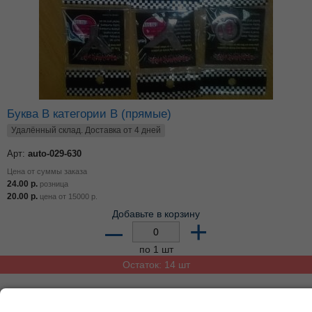
Буква B категории В (прямые)
Удалённый склад. Доставка от 4 дней
Арт:
auto-029-630
Цена от суммы заказа
24.00
р.
розница
20.00
р.
цена от
15000
р.
Добавьте в корзину
–
+
по 1 шт
Остаток: 14 шт