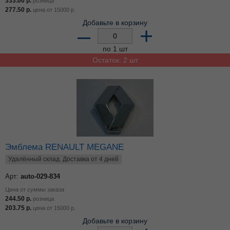
333.00
р.
розница
277.50
р.
цена от
15000
р.
Добавьте в корзину
–
+
по 1 шт
Остаток: 2 шт
Эмблема RENAULT MEGANE
Удалённый склад. Доставка от 4 дней
Арт:
auto-029-834
Цена от суммы заказа
244.50
р.
розница
203.75
р.
цена от
15000
р.
Добавьте в корзину