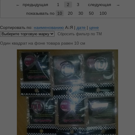
←
предыдущая
1
2
3
следующая
→
показывать по
10
20
30
50
100
Сортировать по:
наименованию
А↓Я
|
дате
|
цене
Сбросить фильтр по ТМ
Один квадрат на фоне товара равен 10 см