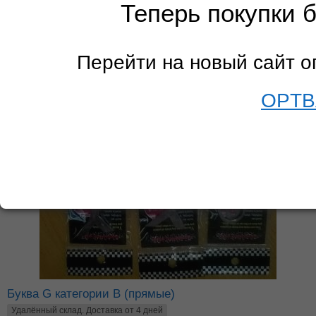
Теперь покупки 
Перейти на новый сайт 
OPTB
Буква G категории В (прямые)
Удалённый склад. Доставка от 4 дней