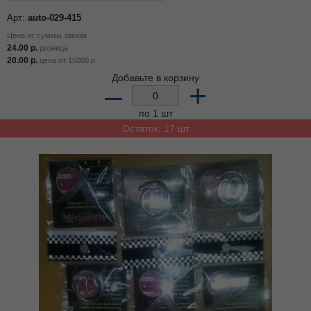
Арт:
auto-029-415
Цена от суммы заказа
24.00
р.
розница
20.00
р.
цена от
15000
р.
Добавьте в корзину
–
+
по 1 шт
Остаток: 17 шт