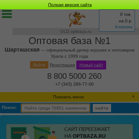
Полная версия сайта
0 тов.
на
0
р.
В корзину
OLD.optbaza.ru
Оптовая база №1
Шарташская
— официальный дилер игрушек и хозтоваров
Урала с 1999 года
Войти
Регистрация
Новый сайт
8 800 5000 260
+7 (343) 289-77-00
Показать меню
Поиск:
найти