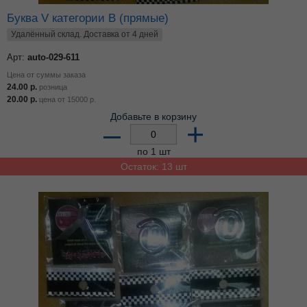
Буква V категории В (прямые)
Удалённый склад. Доставка от 4 дней
Арт:
auto-029-611
Цена от суммы заказа
24.00
р.
розница
20.00
р.
цена от
15000
р.
Добавьте в корзину
–
+
по 1 шт
Остаток: 13 шт