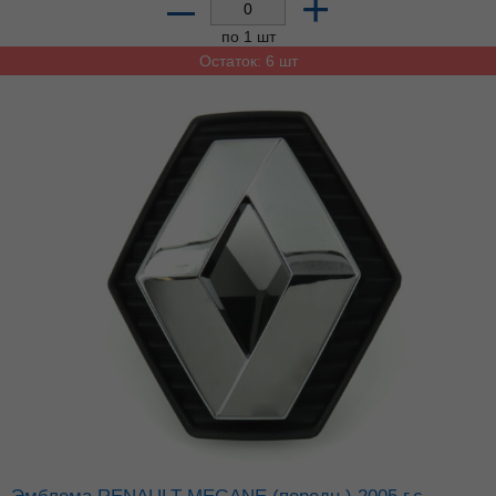
–
+
по 1 шт
Остаток: 6 шт
Эмблема RENAULT MEGANE (передн.) 2005 г.с