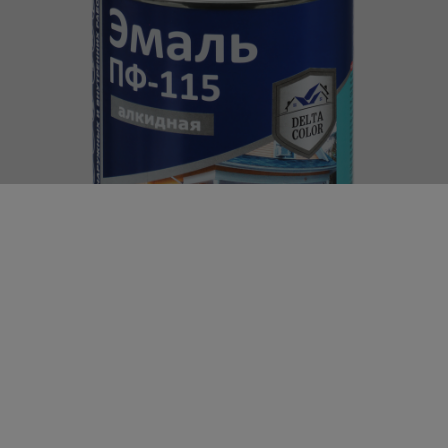
DELTA COLOR Эмаль ПФ-115 Белая
описание
Удалённый склад. Доставка от 4 дней
Арт:
g-630-032
В упаковке: 6 шт.
Цена от суммы заказа ТОЛЬКО этого партнёра