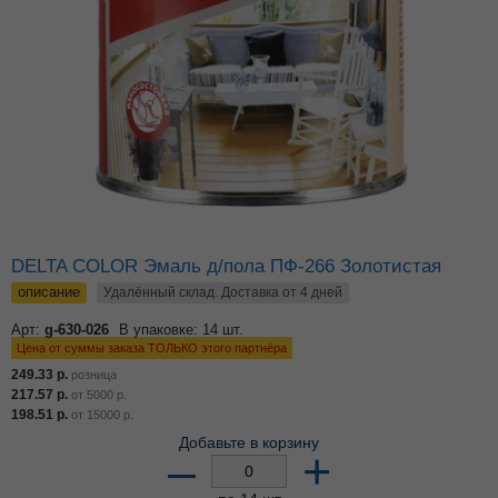
DELTA COLOR Эмаль д/пола ПФ-266 Золотистая
описание
Удалённый склад. Доставка от 4 дней
Арт:
g-630-026
В упаковке: 14 шт.
Цена от суммы заказа ТОЛЬКО этого партнёра
249.33
р.
розница
217.57
р.
от
5000
р.
198.51
р.
от
15000
р.
Добавьте в корзину
–
+