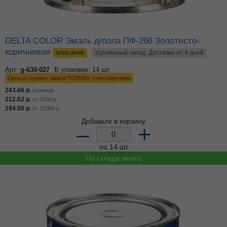
DELTA COLOR Эмаль д/пола ПФ-266 Золотисто-
коричневая
описание
Удалённый склад. Доставка от 4 дней
Арт:
g-630-027
В упаковке: 14 шт.
Цена от суммы заказа ТОЛЬКО этого партнёра
243.66
р.
розница
212.62
р.
от
5000
р.
194.00
р.
от
15000
р.
Добавьте в корзину
–
+
по 14 шт
На складе много