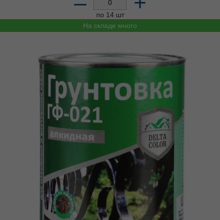
–
+
по 14 шт
На складе много