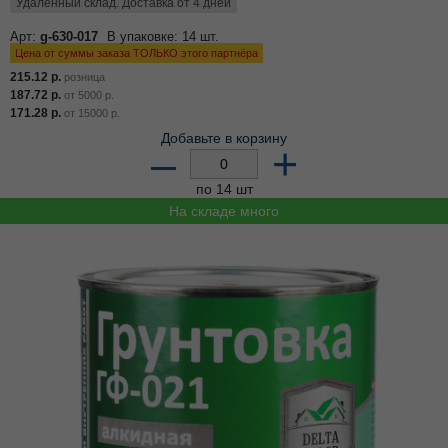
Удалённый склад. Доставка от 4 дней
Арт:
g-630-017
В упаковке: 14 шт.
Цена от суммы заказа ТОЛЬКО этого партнёра
215.12
р.
розница
187.72
р.
от
5000
р.
171.28
р.
от
15000
р.
Добавьте в корзину
–
+
по 14 шт
На складе много