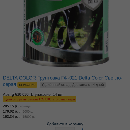
DELTA COLOR Грунтовка ГФ-021 Delta Color Светло-
серая
описание
Удалённый склад. Доставка от 4 дней
Арт:
g-630-030
В упаковке: 14 шт.
Цена от суммы заказа ТОЛЬКО этого партнёра
205.15
р.
розница
179.02
р.
от
5000
р.
163.34
р.
от
15000
р.
Добавьте в корзину