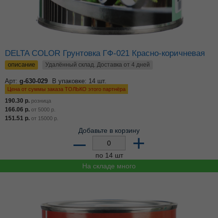
DELTA COLOR Грунтовка ГФ-021 Красно-коричневая
описание
Удалённый склад. Доставка от 4 дней
Арт:
g-630-029
В упаковке: 14 шт.
Цена от суммы заказа ТОЛЬКО этого партнёра
190.30
р.
розница
166.06
р.
от
5000
р.
151.51
р.
от
15000
р.
Добавьте в корзину
–
+
по 14 шт
На складе много