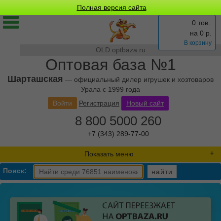
Полная версия сайта
0 тов.
на
0
р.
В корзину
OLD.optbaza.ru
Оптовая база №1
Шарташская
— официальный дилер игрушек и хозтоваров
Урала с 1999 года
Войти
Регистрация
Новый сайт
8 800 5000 260
+7 (343) 289-77-00
Показать меню
Поиск:
найти