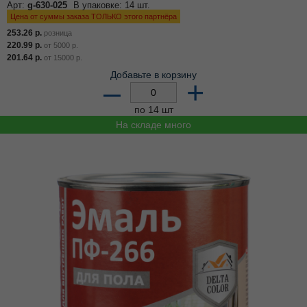
Арт:
g-630-025
В упаковке: 14 шт.
Цена от суммы заказа ТОЛЬКО этого партнёра
253.26
р.
розница
220.99
р.
от
5000
р.
201.64
р.
от
15000
р.
Добавьте в корзину
–
+
по 14 шт
На складе много