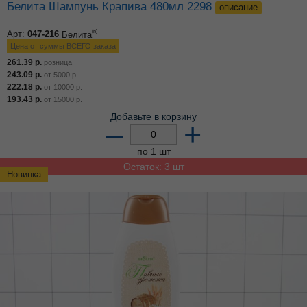
Белита Шампунь Крапива 480мл 2298
описание
®
Арт:
047-216
Белита
Цена от суммы ВСЕГО заказа
261.39
р.
розница
243.09
р.
от
5000
р.
222.18
р.
от
10000
р.
193.43
р.
от
15000
р.
Добавьте в корзину
–
+
по 1 шт
Остаток: 3 шт
Новинка