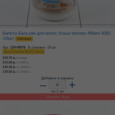
Белита Бальзам для волос Козье молоко 450мл 5092
/18шт
описание
Арт:
124-00076
В упаковке: 18 шт.
Цена от суммы ВСЕГО заказа
229.76
р.
розница
213.68
р.
от
5000
р.
195.30
р.
от
10000
р.
170.02
р.
от
15000
р.
Добавьте в корзину
–
+
по 1 шт
Остаток: 9 шт