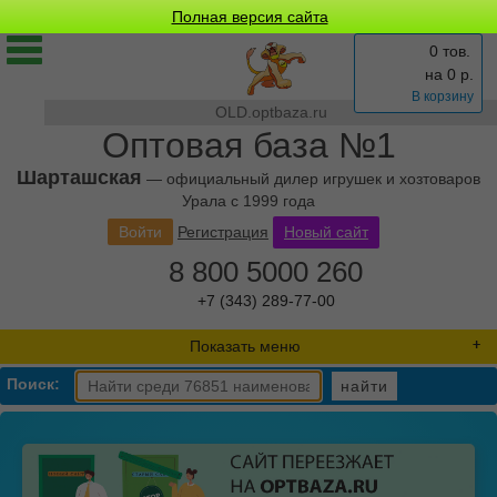
Полная версия сайта
0 тов.
на
0
р.
В корзину
OLD.optbaza.ru
Оптовая база №1
Шарташская
— официальный дилер игрушек и хозтоваров
Урала с 1999 года
Войти
Регистрация
Новый сайт
8 800 5000 260
+7 (343) 289-77-00
Показать меню
Поиск:
найти