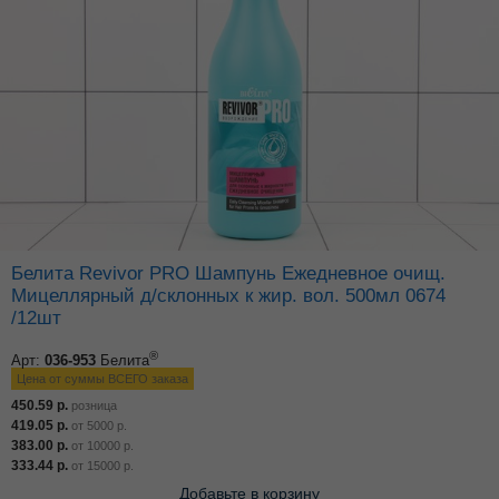
Белита Revivor PRO Шампунь Ежедневное очищ.
Мицеллярный д/склонных к жир. вол. 500мл 0674
/12шт
®
Арт:
036-953
Белита
Цена от суммы ВСЕГО заказа
450.59
р.
розница
419.05
р.
от
5000
р.
383.00
р.
от
10000
р.
333.44
р.
от
15000
р.
Добавьте в корзину