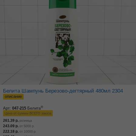
Белита Шампунь Березово-дегтярный 480мл 2304
описание
®
Арт:
047-215
Белита
Цена от суммы ВСЕГО заказа
261.39
р.
розница
243.09
р.
от
5000
р.
222.18
р.
от
10000
р.