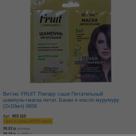
Витэкс FRUIT Therapy саше Питательный
шампунь+маска питат. Банан и масло мурумуру
(2х10мл) 0658
Арт:
003-110
Цена от суммы ВСЕГО заказа
30.22
р.
розница
28.10
р.
от
5000
р.