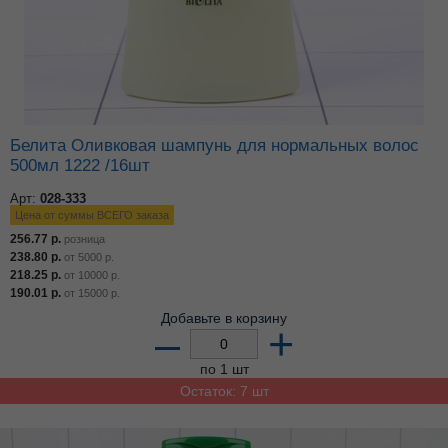
Белита Оливковая шампунь для нормальных волос
500мл 1222 /16шт
Арт:
028-333
Цена от суммы ВСЕГО заказа
256.77
р.
розница
238.80
р.
от
5000
р.
218.25
р.
от
10000
р.
190.01
р.
от
15000
р.
Добавьте в корзину
–
+
по 1 шт
Остаток: 7 шт