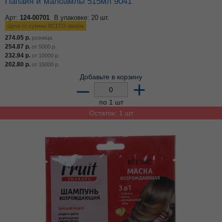
Папайя и малоамлы 515мл 9041
Арт:
124-00701
В упаковке: 20 шт.
Цена от суммы ВСЕГО заказа
274.05
р.
розница
254.87
р.
от
5000
р.
232.94
р.
от
10000
р.
202.80
р.
от
15000
р.
Добавьте в корзину
–
+
по 1 шт
Остаток: 1 шт