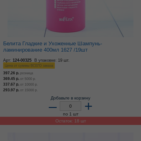
Белита Гладкие и Ухоженные Шампунь-
ламинирование 400мл 1627 /19шт
Арт:
124-00325
В упаковке: 19 шт.
Цена от суммы ВСЕГО заказа
397.26
р.
розница
369.45
р.
от
5000
р.
337.67
р.
от
10000
р.
293.97
р.
от
15000
р.
Добавьте в корзину
–
+
по 1 шт
Остаток: 18 шт