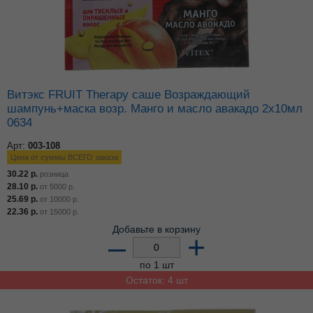
Витэкс FRUIT Therapy саше Возраждающий
шампунь+маска возр. Манго и масло авакадо 2х10мл
0634
Арт:
003-108
Цена от суммы ВСЕГО заказа
30.22
р.
розница
28.10
р.
от
5000
р.
25.69
р.
от
10000
р.
22.36
р.
от
15000
р.
Добавьте в корзину
–
+
по 1 шт
Остаток: 4 шт