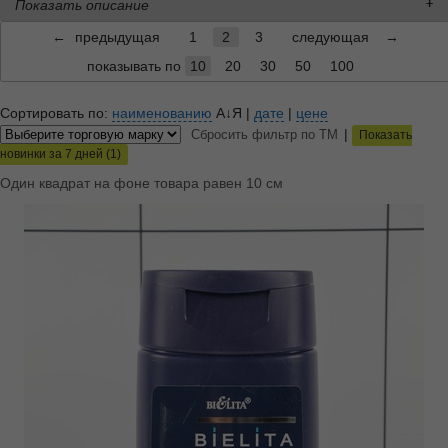
Показать описание
←
предыдущая
1
2
3
следующая
→
показывать по
10
20
30
50
100
Сортировать по:
наименованию
А↓Я
|
дате
|
цене
|
Сбросить фильтр по ТМ
Показать
новинки за 7 дней (1)
Один квадрат на фоне товара равен 10 см