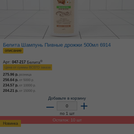
Белита Шампунь Пивные дрожжи 500мл 6914
описание
®
Арт:
047-217
Белита
Цена от суммы ВСЕГО заказа
275.96
р.
розница
256.64
р.
от
5000
р.
234.57
р.
от
10000
р.
204.21
р.
от
15000
р.
Добавьте в корзину
–
+
по 1 шт
Остаток: 10 шт
Новинка