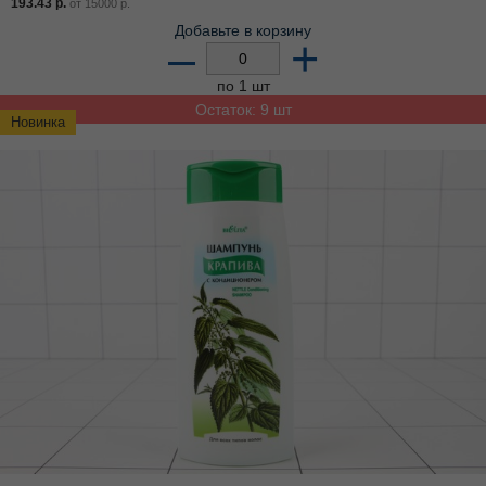
193.43
р.
от
15000
р.
Добавьте в корзину
–
+
по 1 шт
Остаток: 9 шт
Новинка