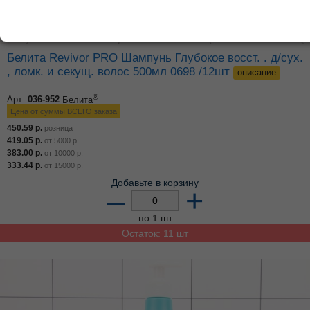
Белита Revivor PRO Шампунь Глубокое восст. . д/сух.
, ломк. и секущ. волос 500мл 0698 /12шт
описание
®
Арт:
036-952
Белита
Цена от суммы ВСЕГО заказа
450.59
р.
розница
419.05
р.
от
5000
р.
383.00
р.
от
10000
р.
333.44
р.
от
15000
р.
Добавьте в корзину
–
+
по 1 шт
Остаток: 11 шт