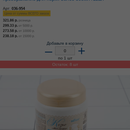
Арт:
036-954
Цена от суммы ВСЕГО заказа
321.86
р.
розница
299.33
р.
от
5000
р.
273.58
р.
от
10000
р.
238.18
р.
от
15000
р.
Добавьте в корзину
–
+
по 1 шт
Остаток: 8 шт