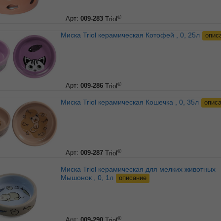
®
Арт:
009-283
Triol
Миска Triol керамическая Котофей , 0, 25л
опис
®
Арт:
009-286
Triol
Миска Triol керамическая Кошечка , 0, 35л
опис
®
Арт:
009-287
Triol
Миска Triol керамическая для мелких животных
Мышонок , 0, 1л
описание
®
Арт:
009-290
Triol