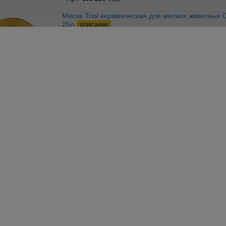
Миска Triol керамическая для мелких животных Сыр , 0,
25л
описание
®
Арт:
009-291
Triol
Миска Triol керамическая для мелких животных
Хомячок , 0, 06л
описание
®
Арт:
009-293
Triol
Миска Triol металлическая на резинке Bon Appetit , 0,
15л
описание
®
Арт:
009-301
В упаковке: 72 шт.
Triol
Миска Triol металлическая на резинке Bon Appetit , 0,