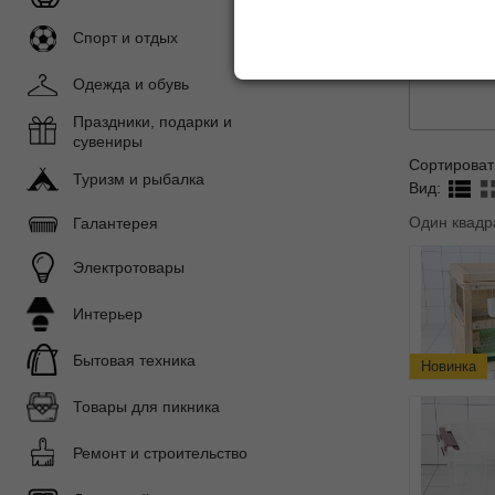
Посуда м
Спорт и отдых
Одежда и обувь
Праздники, подарки и
сувениры
Сортироват
Туризм и рыбалка
Вид:
Один квадр
Галантерея
Электротовары
Интерьер
Бытовая техника
Новинка
Товары для пикника
Ремонт и строительство