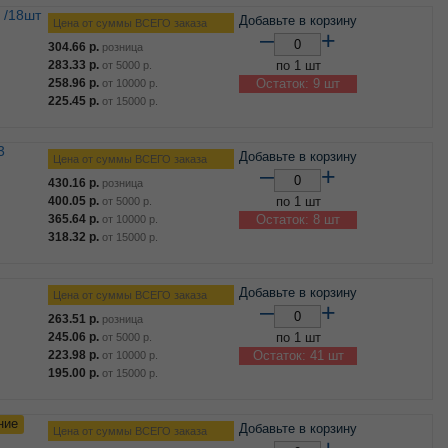
 /18шт
Добавьте в корзину
Цена от суммы ВСЕГО заказа
–
+
304.66
р.
розница
283.33
р.
по 1 шт
от
5000
р.
258.96
р.
Остаток: 9 шт
от
10000
р.
225.45
р.
от
15000
р.
Добавьте в корзину
Цена от суммы ВСЕГО заказа
–
+
430.16
р.
розница
400.05
р.
по 1 шт
от
5000
р.
365.64
р.
Остаток: 8 шт
от
10000
р.
318.32
р.
от
15000
р.
Добавьте в корзину
Цена от суммы ВСЕГО заказа
–
+
263.51
р.
розница
245.06
р.
по 1 шт
от
5000
р.
223.98
р.
Остаток: 41 шт
от
10000
р.
195.00
р.
от
15000
р.
ние
Добавьте в корзину
Цена от суммы ВСЕГО заказа