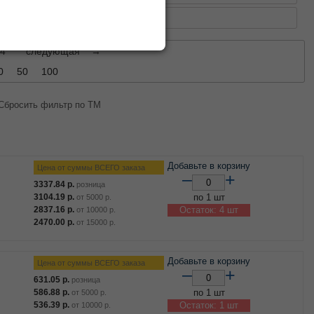
а пластиковая для животных
4
следующая
→
0
50
100
Сбросить фильтр по ТМ
Добавьте в корзину
Цена от суммы ВСЕГО заказа
–
+
3337.84
р.
розница
3104.19
р.
по 1 шт
от
5000
р.
2837.16
р.
Остаток: 4 шт
от
10000
р.
2470.00
р.
от
15000
р.
Добавьте в корзину
Цена от суммы ВСЕГО заказа
–
+
631.05
р.
розница
586.88
р.
по 1 шт
от
5000
р.
536.39
р.
Остаток: 1 шт
от
10000
р.