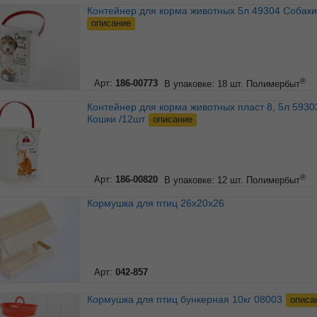
Контейнер для корма животных 5л 49304 Собаки
описание
®
Арт:
186-00773
В упаковке: 18 шт.
Полимербыт
Контейнер для корма животных пласт 8, 5л 59303
Кошки /12шт
описание
®
Арт:
186-00820
В упаковке: 12 шт.
Полимербыт
Кормушка для птиц 26х20х26
Арт:
042-857
Кормушка для птиц бункерная 10кг 08003
описа