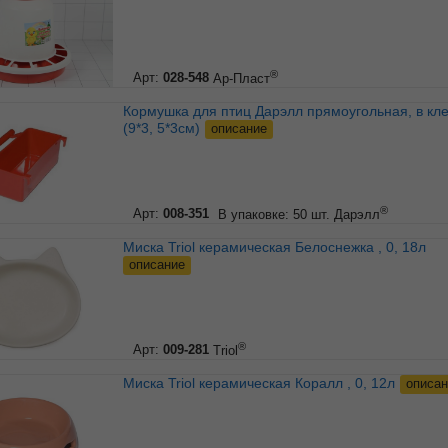
®
Арт:
028-548
Ар-Пласт
Кормушка для птиц Дарэлл прямоугольная, в клетку
(9*3, 5*3см)
описание
®
Арт:
008-351
В упаковке: 50 шт.
Дарэлл
Миска Triol керамическая Белоснежка , 0, 18л
описание
®
Арт:
009-281
Triol
Миска Triol керамическая Коралл , 0, 12л
описан