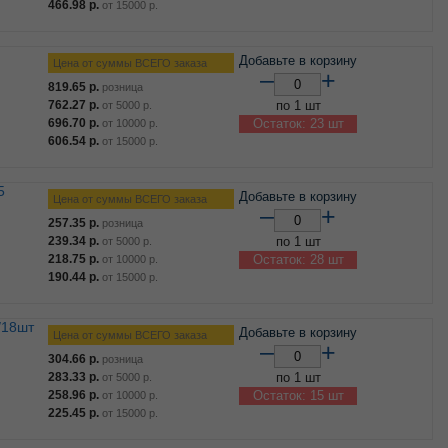
466.98
р.
от
15000
р.
Добавьте в корзину
Цена от суммы ВСЕГО заказа
–
+
819.65
р.
розница
762.27
р.
по 1 шт
от
5000
р.
696.70
р.
Остаток: 23 шт
от
10000
р.
606.54
р.
от
15000
р.
Добавьте в корзину
Цена от суммы ВСЕГО заказа
–
+
257.35
р.
розница
239.34
р.
по 1 шт
от
5000
р.
218.75
р.
Остаток: 28 шт
от
10000
р.
190.44
р.
от
15000
р.
/18шт
Добавьте в корзину
Цена от суммы ВСЕГО заказа
–
+
304.66
р.
розница
283.33
р.
по 1 шт
от
5000
р.
258.96
р.
Остаток: 15 шт
от
10000
р.
225.45
р.
от
15000
р.