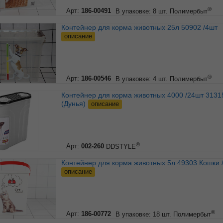
®
Арт:
186-00491
В упаковке: 8 шт.
Полимербыт
Контейнер для корма животных 25л 50902 /4шт
описание
®
Арт:
186-00546
В упаковке: 4 шт.
Полимербыт
Контейнер для корма животных 4000 /24шт 31315
(Дунья)
описание
®
Арт:
002-260
DDSTYLE
Контейнер для корма животных 5л 49303 Кошки 
описание
®
Арт:
186-00772
В упаковке: 18 шт.
Полимербыт