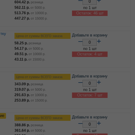
–
+
604.42
р.
розница
562.11
р.
по 1 шт
от
5000
р.
513.76
р.
Остаток: 46 шт
от
10000
р.
447.27
р.
от
15000
р.
Добавьте в корзину
Цена от суммы ВСЕГО заказа
–
+
58.25
р.
розница
54.17
р.
по 1 шт
от
5000
р.
49.51
р.
Остаток: 4 шт
от
10000
р.
43.11
р.
от
15000
р.
Добавьте в корзину
Цена от суммы ВСЕГО заказа
–
+
343.09
р.
розница
319.07
р.
по 1 шт
от
5000
р.
291.63
р.
Остаток: 7 шт
от
10000
р.
253.89
р.
от
15000
р.
ие
Добавьте в корзину
Цена от суммы ВСЕГО заказа
–
+
388.86
р.
розница
361.64
р.
по 1 шт
от
5000
р.