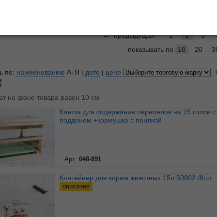
еталлическая для животных
Посуд
←
предыдущая
1
2
3
показывать по
10
20
3
ь по:
наименованию
А↓Я
|
дате
|
цене
ат на фоне товара равен 10 см
Клетка для содержания перепелов на 15 голов с
поддоном +кормушка с поилкой
Арт:
048-891
Контейнер для корма животных 15л 50802 /8шт
описание