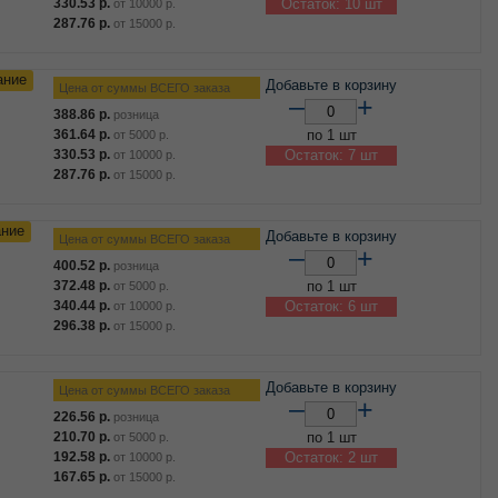
330.53
р.
Остаток: 10 шт
от
10000
р.
287.76
р.
от
15000
р.
ание
Добавьте в корзину
Цена от суммы ВСЕГО заказа
–
+
388.86
р.
розница
361.64
р.
по 1 шт
от
5000
р.
330.53
р.
Остаток: 7 шт
от
10000
р.
287.76
р.
от
15000
р.
ание
Добавьте в корзину
Цена от суммы ВСЕГО заказа
–
+
400.52
р.
розница
372.48
р.
по 1 шт
от
5000
р.
340.44
р.
Остаток: 6 шт
от
10000
р.
296.38
р.
от
15000
р.
Добавьте в корзину
Цена от суммы ВСЕГО заказа
–
+
226.56
р.
розница
210.70
р.
по 1 шт
от
5000
р.
192.58
р.
Остаток: 2 шт
от
10000
р.
167.65
р.
от
15000
р.