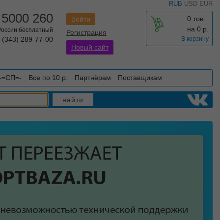
RUB
USD
EUR
 5000 260
0 тов.
Войти
на
0
р.
 России бесплатный
Регистрация
 (343) 289-77-00
В корзину
Новый сайт
-=СП=-
Все по 10 р.
Партнёрам
Поставщикам
найти