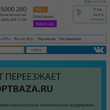
RUB
USD
EUR
 5000 260
0 тов.
Войти
на
0
р.
 России бесплатный
Регистрация
 (343) 289-77-00
В корзину
Новый сайт
-=СП=-
Все по 10 р.
Партнёрам
Поставщикам
найти