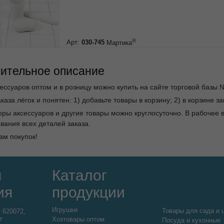
®
Арт:
030-745
Мартика
ительное описание
ессуаров оптом и в розницу можно купить на сайте торговой базы 
каза лёгок и понятен: 1) добавьте товары в корзину; 2) в корзине 
оры аксессуаров и другие товары можно круглосуточно. В рабоче
вания всех деталей заказа.
ам покупок!
я
Каталог
ия
продукции
Игрушки
Товары для сада и 
:
620072,
т
Хозтовары оптом
Посуда и кухонные