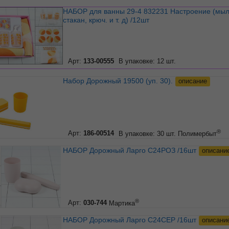
НАБОР для ванны 29-4 832231 Настроение (мыл,
стакан, крюч. и т. д) /12шт
Арт:
133-00555
В упаковке: 12 шт.
Набор Дорожный 19500 (уп. 30).
описание
®
Арт:
186-00514
В упаковке: 30 шт.
Полимербыт
НАБОР Дорожный Ларго С24РОЗ /16шт
описани
®
Арт:
030-744
Мартика
НАБОР Дорожный Ларго С24СЕР /16шт
описани