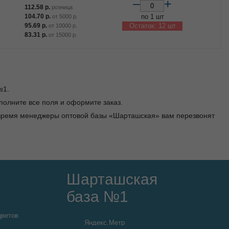
–
+
112.58
р.
розница
104.70
р.
по 1 шт
от
5000
р.
95.69
р.
Остаток: 12 шт
от
10000
р.
83.31
р.
от
15000
р.
№1.
заполните все поля и оформите заказ.
е время менеджеры оптовой базы «Шарташская» вам перезвонят
Шарташская
база №1
цветов