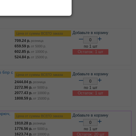
Сбросить фильтр по ТМ
Добавьте в корзину
Цена от суммы ВСЕГО заказа
–
+
709.24
р.
розница
659.59
р.
по 1 шт
от
5000
р.
602.85
р.
Остаток: 1 шт
от
10000
р.
524.84
р.
от
15000
р.
Добавьте в корзину
Цена от суммы ВСЕГО заказа
–
+
2444.04
р.
розница
2272.96
р.
по 1 шт
от
5000
р.
2077.43
р.
Остаток: 1 шт
от
10000
р.
1808.59
р.
от
15000
р.
Добавьте в корзину
Цена от суммы ВСЕГО заказа
–
+
1910.28
р.
розница
1776.56
р.
по 1 шт
от
5000
р.
1623.74
р.
Остаток: 20 шт
от
10000
р.