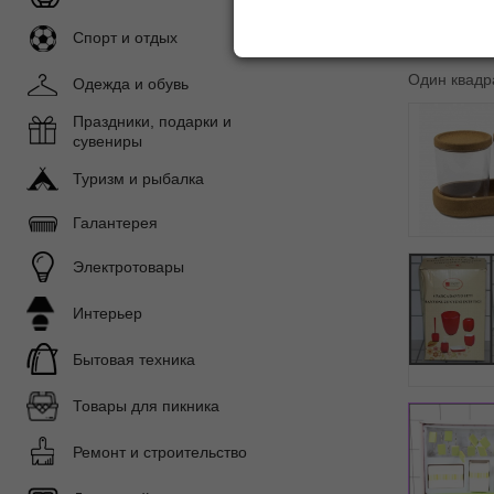
Сортироват
Спорт и отдых
Вид:
Один квадр
Одежда и обувь
Праздники, подарки и
сувениры
Туризм и рыбалка
Галантерея
Электротовары
Интерьер
Бытовая техника
Товары для пикника
Ремонт и строительство