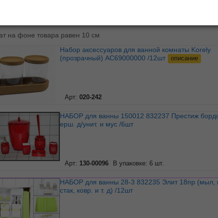
ь по:
наименованию
А↓Я
|
дате
|
цене
ат на фоне товара равен 10 см
Набор аксессуаров для ванной комнаты Korely
(прозрачный) АС69000000 /12шт
описание
Арт:
020-242
НАБОР для ванны 150012 832237 Престиж бордо 6пр с
ерш. д/унит. и мус /6шт
Арт:
130-00096
В упаковке: 6 шт.
НАБОР для ванны 28-3 832235 Элит 18пр (мыл, крюч,
стак, ковр. и т. д) /12шт