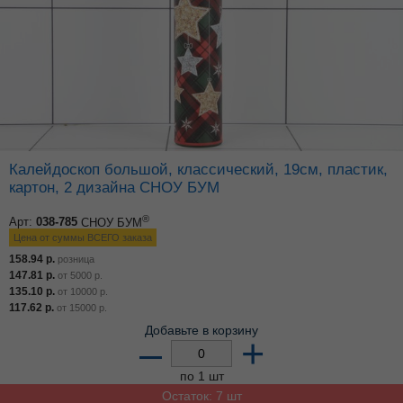
Калейдоскоп большой, классический, 19см, пластик,
картон, 2 дизайна СНОУ БУМ
®
Арт:
038-785
СНОУ БУМ
Цена от суммы ВСЕГО заказа
158.94
р.
розница
147.81
р.
от
5000
р.
135.10
р.
от
10000
р.
117.62
р.
от
15000
р.
Добавьте в корзину
–
+
по 1 шт
Остаток: 7 шт