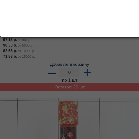
Калейдоскоп Подзорная труба Пиратская 15 см. в
пак. , 46752
Арт:
021-524
Цена от суммы ВСЕГО заказа
97.13
р.
розница
90.33
р.
от
5000
р.
82.56
р.
от
10000
р.
71.88
р.
от
15000
р.
Добавьте в корзину
–
+
по 1 шт
Остаток: 26 шт