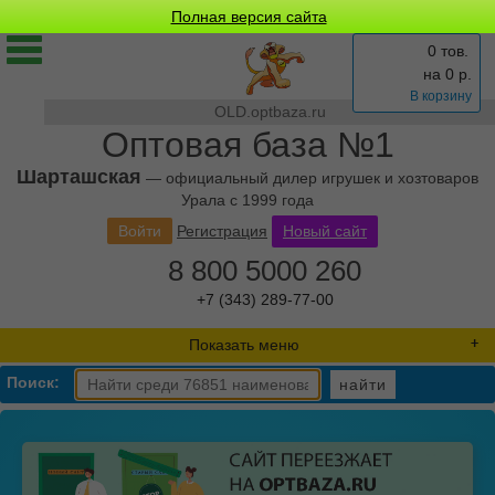
Полная версия сайта
0 тов.
на
0
р.
В корзину
OLD.optbaza.ru
Оптовая база №1
Шарташская
— официальный дилер игрушек и хозтоваров
Урала с 1999 года
Войти
Регистрация
Новый сайт
8 800 5000 260
+7 (343) 289-77-00
Показать меню
Поиск:
найти