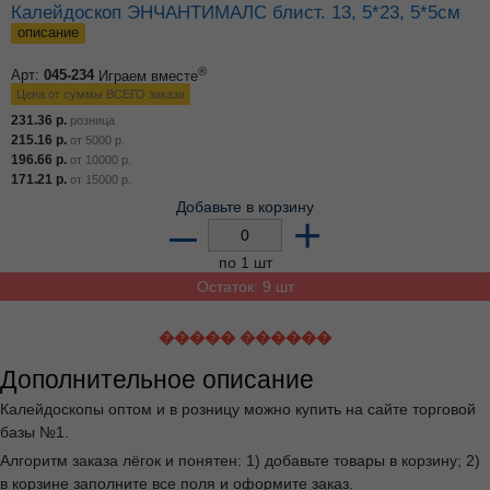
Калейдоскоп ЭНЧАНТИМАЛС блист. 13, 5*23, 5*5см
описание
®
Арт:
045-234
Играем вместе
Цена от суммы ВСЕГО заказа
231.36
р.
розница
215.16
р.
от
5000
р.
196.66
р.
от
10000
р.
171.21
р.
от
15000
р.
Добавьте в корзину
–
+
по 1 шт
Остаток: 9 шт
����� ������
Дополнительное описание
Калейдоскопы оптом и в розницу можно купить на сайте торговой
базы №1.
Алгоритм заказа лёгок и понятен: 1) добавьте товары в корзину; 2)
в корзине заполните все поля и оформите заказ.