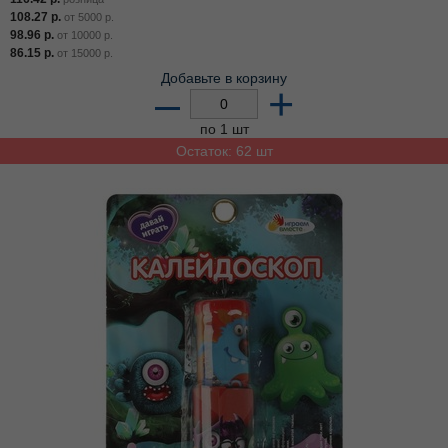
108.27
р.
от
5000
р.
98.96
р.
от
10000
р.
86.15
р.
от
15000
р.
Добавьте в корзину
–
+
по 1 шт
Остаток: 62 шт