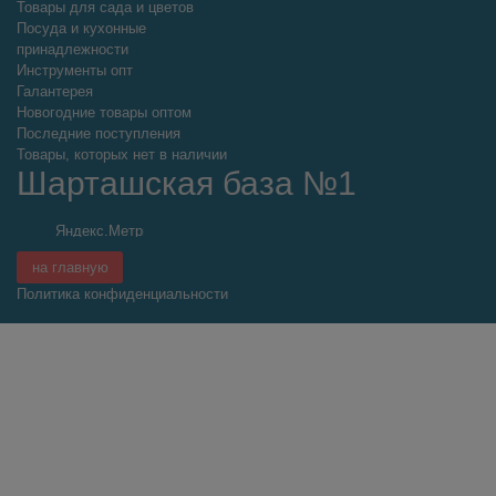
Товары для сада и цветов
Посуда и кухонные
принадлежности
Инструменты опт
Галантерея
Новогодние товары оптом
Последние поступления
Товары, которых нет в наличии
Шарташская база №1
на главную
Политика конфиденциальности
Прайс обновлен:
25.05.2022 в 13:21:13
© 1999—2026 Оптовая база «Шарташская».
Все данные, представленные на сайте оптовой базы
"Шарташская", носят сугубо информационный характер и не
являются исчерпывающими. Для более подробной