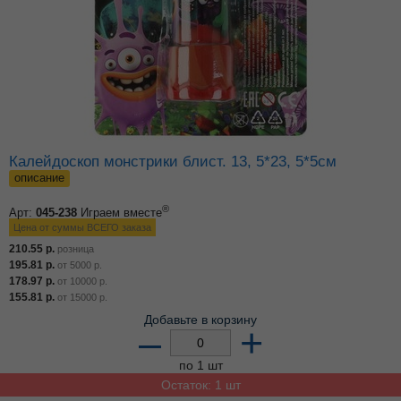
Калейдоскоп монстрики блист. 13, 5*23, 5*5см
описание
®
Арт:
045-238
Играем вместе
Цена от суммы ВСЕГО заказа
210.55
р.
розница
195.81
р.
от
5000
р.
178.97
р.
от
10000
р.
155.81
р.
от
15000
р.
Добавьте в корзину
–
+
по 1 шт
Остаток: 1 шт