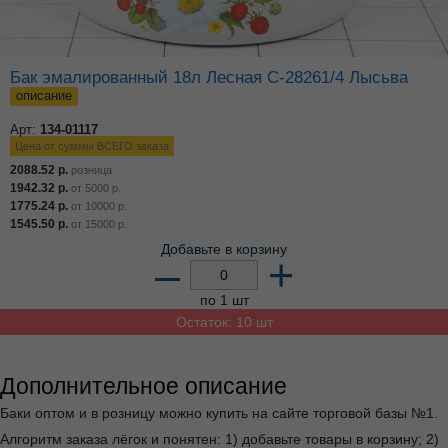
Бак эмалированный 18л Лесная С-28261/4 Лысьва
описание
Арт:
134-01117
Цена от суммы ВСЕГО заказа
2088.52
р.
розница
1942.32
р.
от
5000
р.
1775.24
р.
от
10000
р.
1545.50
р.
от
15000
р.
Добавьте в корзину
–
+
по 1 шт
Остаток: 10 шт
Дополнительное описание
Баки оптом и в розницу можно купить на сайте торговой базы №1.
Алгоритм заказа лёгок и понятен: 1) добавьте товары в корзину; 2)