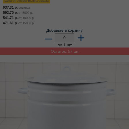
Цена от суммы ВСЕГО заказа
637.31
р.
розница
592.70
р.
от
5000
р.
541.71
р.
от
10000
р.
471.61
р.
от
15000
р.
Добавьте в корзину
–
+
по 1 шт
Остаток: 57 шт