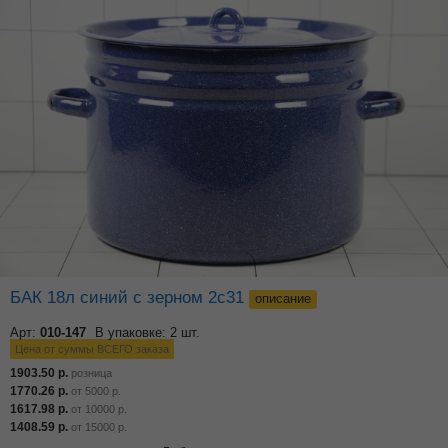
БАК 18л синий с зерном 2с31
описание
Арт:
010-147
В упаковке: 2 шт.
Цена от суммы ВСЕГО заказа
1903.50
р.
розница
1770.26
р.
от
5000
р.
1617.98
р.
от
10000
р.
1408.59
р.
от
15000
р.