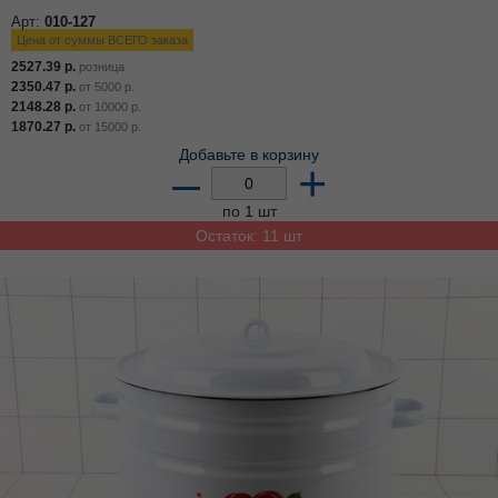
Арт:
010-127
Цена от суммы ВСЕГО заказа
2527.39
р.
розница
2350.47
р.
от
5000
р.
2148.28
р.
от
10000
р.
1870.27
р.
от
15000
р.
Добавьте в корзину
–
+
по 1 шт
Остаток: 11 шт