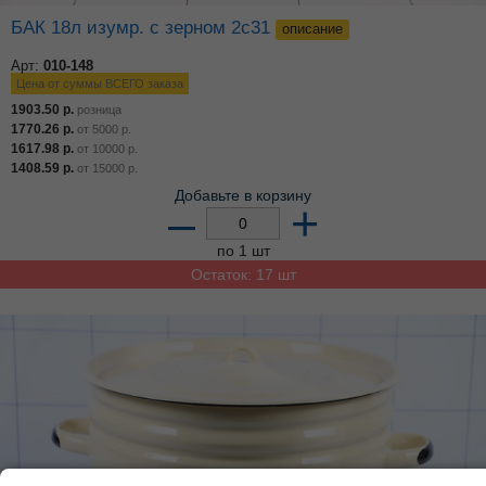
БАК 18л изумр. с зерном 2с31
описание
Арт:
010-148
Цена от суммы ВСЕГО заказа
1903.50
р.
розница
1770.26
р.
от
5000
р.
1617.98
р.
от
10000
р.
1408.59
р.
от
15000
р.
Добавьте в корзину
–
+
по 1 шт
Остаток: 17 шт