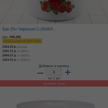
Бак 25л Черешня С-2828/4
Арт:
046-296
Цена от суммы ВСЕГО заказа
2464.20
р.
розница
2291.71
р.
от
5000
р.
2094.57
р.
от
10000
р.
1823.51
р.
от
15000
р.
Добавьте в корзину
–
+
по 1 шт
Остаток: 8 шт