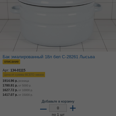
Бак эмалированный 18л бел С-28261 Лысьва
описание
Арт:
134-01115
Цена от суммы ВСЕГО заказа
1914.96
р.
розница
1780.91
р.
от
5000
р.
1627.72
р.
от
10000
р.
1417.07
р.
от
15000
р.
Добавьте в корзину
–
+
по 1 шт