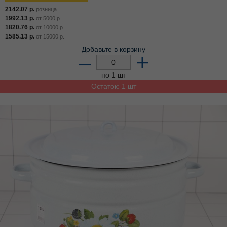
2142.07
р.
розница
1992.13
р.
от
5000
р.
1820.76
р.
от
10000
р.
1585.13
р.
от
15000
р.
Добавьте в корзину
–
+
по 1 шт
Остаток: 1 шт