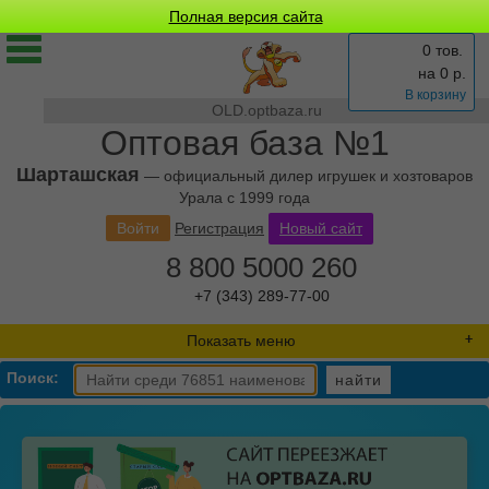
Полная версия сайта
0 тов.
на
0
р.
В корзину
OLD.optbaza.ru
Оптовая база №1
Шарташская
— официальный дилер игрушек и хозтоваров
Урала с 1999 года
Войти
Регистрация
Новый сайт
8 800 5000 260
+7 (343) 289-77-00
Показать меню
Поиск:
найти