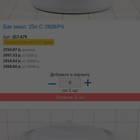
Бак эмал. 25л С-2828/Рб
Арт:
017-679
Цена от суммы ВСЕГО заказа
2254.87
р.
розница
2097.03
р.
от
5000
р.
1916.64
р.
от
10000
р.
1668.60
р.
от
15000
р.
Добавьте в корзину
–
+
по 1 шт
Остаток: 6 шт