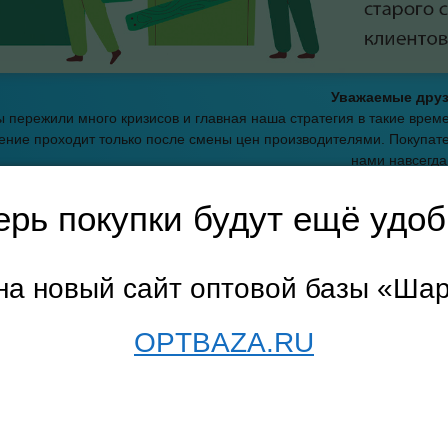
Уважаемые друз
 пережили много кризисов и главная наша стратегия в такие вре
ние проходит только после смены цен производителями. Покупате
нами навсегда
С уважением, оптовая баз
ерь покупки будут ещё удоб
траница
→
Товары для авто
→
Автоаксессуары в салон
→ Кабель за
на новый сайт оптовой базы «Ша
ь зарядки, зарядные устройство
OPTBAZA.RU
описание
←
предыдущая
1
2
показывать по
10
20
3