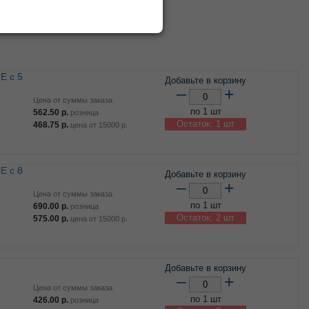
Сбросить фильтр по ТМ
Добавьте в корзину
–
+
Цена от суммы заказа
по 1 шт
562.50
р.
розница
Остаток: 1 шт
468.75
р.
цена от
15000
р.
Добавьте в корзину
–
+
Цена от суммы заказа
по 1 шт
690.00
р.
розница
Остаток: 2 шт
575.00
р.
цена от
15000
р.
Добавьте в корзину
–
+
Цена от суммы заказа
по 1 шт
426.00
р.
розница