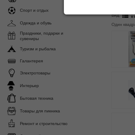
Сортироват
Спорт и отдых
Вид:
Одежда и обувь
Один квадр
Праздники, подарки и
сувениры
Туризм и рыбалка
Галантерея
Электротовары
Интерьер
Бытовая техника
Товары для пикника
Ремонт и строительство