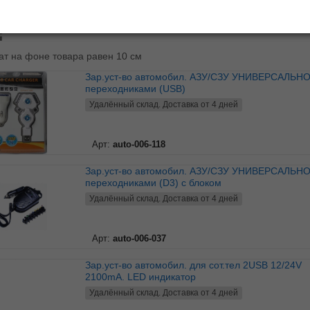
ь по:
наименованию
А↓Я
|
дате
|
цене
ат на фоне товара равен 10 см
Зар.уст-во автомобил. АЗУ/СЗУ УНИВЕРСАЛЬНОЕ с 5
переходниками (USB)
Удалённый склад. Доставка от 4 дней
Арт:
auto-006-118
Зар.уст-во автомобил. АЗУ/СЗУ УНИВЕРСАЛЬНОЕ с 8
переходниками (D3) с блоком
Удалённый склад. Доставка от 4 дней
Арт:
auto-006-037
Зар.уст-во автомобил. для сот.тел 2USB 12/24V
2100mА. LED индикатор
Удалённый склад. Доставка от 4 дней