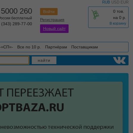
RUB
USD
EUR
 5000 260
0 тов.
Войти
на
0
р.
 России бесплатный
Регистрация
 (343) 289-77-00
В корзину
Новый сайт
-=СП=-
Все по 10 р.
Партнёрам
Поставщикам
найти