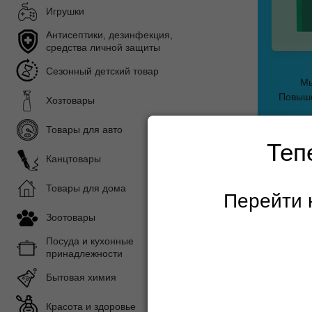
Игрушки
Антисептики, дезинфекция,
средства личной защиты
Сезонный детский товар
Мы
Повыше
Хозтовары
Товары для авто
Теп
Канцтовары
Главная с
Товары для дома
Перейти 
Зоотовары
Кабел
Посуда и кухонные
принадлежности
Показать 
Бытовая химия
Красота и здоровье