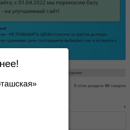
ья!
мена - НЕ ПОВЫШАТЬ ЦЕНЫ в погоне за курсом доллара.
ли сравнивая цены поставщиков выбирают нас и остаются с
.
а Шарташская!
нее!
рядки, зарядные устройство, переходники
рташская»
В этом разделе
30
товаров
, переходники
следующая→
0
50
100