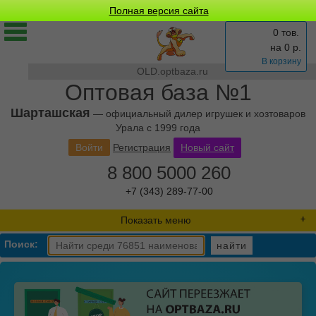
Полная версия сайта
0 тов.
на
0
р.
В корзину
OLD.optbaza.ru
Оптовая база №1
Шарташская
— официальный дилер игрушек и хозтоваров
Урала с 1999 года
Войти
Регистрация
Новый сайт
8 800 5000 260
+7 (343) 289-77-00
Показать меню
Поиск:
найти