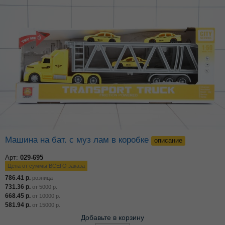
машина на бат. с муз лам в коробке
описание
Арт:
029-695
Цена от суммы ВСЕГО заказа
786.41
р.
розница
731.36
р.
от
5000
р.
668.45
р.
от
10000
р.
581.94
р.
от
15000
р.
Добавьте в корзину