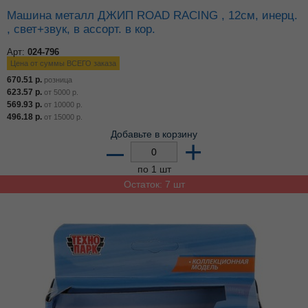
Машина металл ДЖИП ROAD RACING , 12см, инерц.
, свет+звук, в ассорт. в кор.
Арт:
024-796
Цена от суммы ВСЕГО заказа
670.51
р.
розница
623.57
р.
от
5000
р.
569.93
р.
от
10000
р.
496.18
р.
от
15000
р.
Добавьте в корзину
–
+
по 1 шт
Остаток: 7 шт