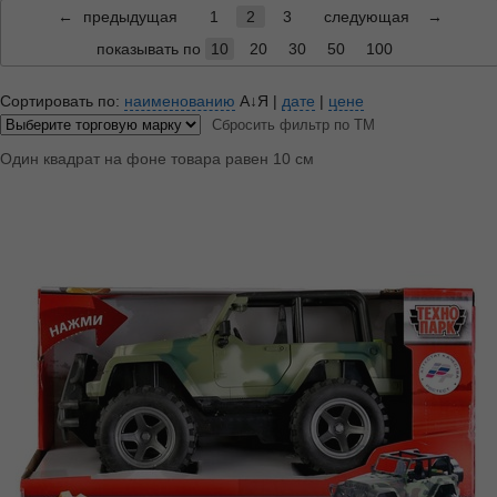
←
предыдущая
1
2
3
следующая
→
показывать по
10
20
30
50
100
Сортировать по:
наименованию
А↓Я
|
дате
|
цене
Сбросить фильтр по ТМ
Один квадрат на фоне товара равен 10 см