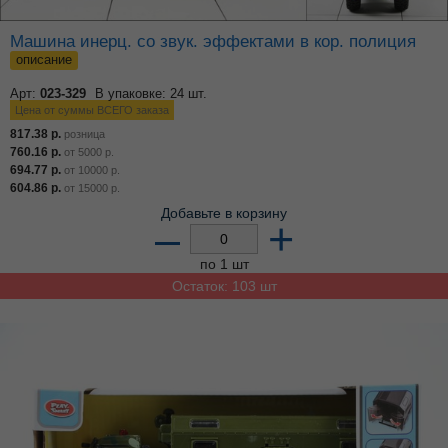
Машина инерц. со звук. эффектами в кор. полиция
описание
Арт:
023-329
В упаковке: 24 шт.
Цена от суммы ВСЕГО заказа
817.38
р.
розница
760.16
р.
от
5000
р.
694.77
р.
от
10000
р.
604.86
р.
от
15000
р.
Добавьте в корзину
–
+
по 1 шт
Остаток: 103 шт