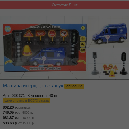
Остаток: 5 шт
Машина инерц. , свет/звук
описание
Арт:
023-371
В упаковке: 48 шт.
Цена от суммы ВСЕГО заказа
802.20
р.
розница
746.05
р.
от
5000
р.
681.87
р.
от
10000
р.
593.63
р.
от
15000
р.