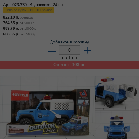
Арт:
023-330
В упаковке: 24 шт.
Цена от суммы ВСЕГО заказа
822.10
р.
розница
764.55
р.
от
5000
р.
698.79
р.
от
10000
р.
608.35
р.
от
15000
р.
Добавьте в корзину
–
+
по 1 шт
Остаток: 108 шт