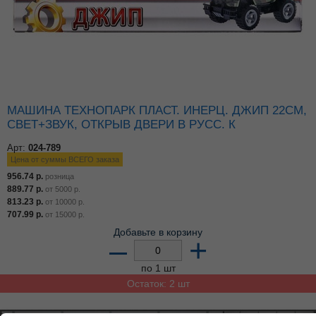
МАШИНА ТЕХНОПАРК ПЛАСТ. ИНЕРЦ. ДЖИП 22СМ,
СВЕТ+ЗВУК, ОТКРЫВ ДВЕРИ В РУСС. К
Арт:
024-789
Цена от суммы ВСЕГО заказа
956.74
р.
розница
889.77
р.
от
5000
р.
813.23
р.
от
10000
р.
707.99
р.
от
15000
р.
Добавьте в корзину
–
+
по 1 шт
Остаток: 2 шт