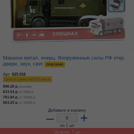
Машина метал. инерц. Вооруженные силы РФ откр.
двери, звук, свет
описание
Арт:
025-516
Цена от суммы ВСЕГО заказа
896.28
р.
розница
833.54
р.
от
5000
р.
761.84
р.
от
10000
р.
663.25
р.
от
15000
р.
Добавьте в корзину
–
+
по 1 шт
Остаток: 7 шт