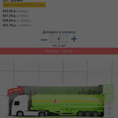
Арт:
029-699
Цена от суммы ВСЕГО заказа
610.52
р.
розница
567.78
р.
от
5000
р.
518.94
р.
от
10000
р.
451.78
р.
от
15000
р.
Добавьте в корзину
–
+
по 1 шт
Остаток: 219 шт