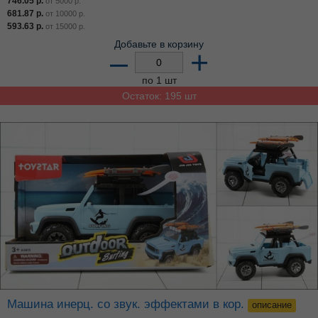
746.05
р.
от
5000
р.
681.87
р.
от
10000
р.
593.63
р.
от
15000
р.
Добавьте в корзину
–
+
по 1 шт
Остаток: 195 шт
Машина инерц. со звук. эффектами в кор.
описание