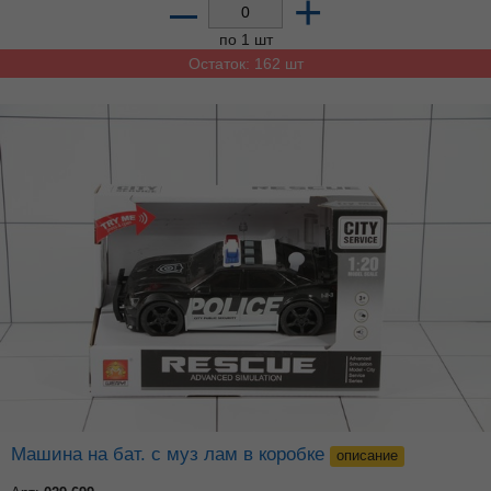
–
+
по 1 шт
Остаток: 162 шт
машина на бат. с муз лам в коробке
описание