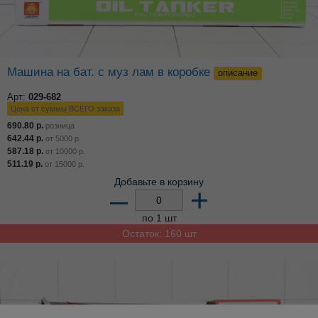
машина на бат. с муз лам в коробке
описание
Арт:
029-682
Цена от суммы ВСЕГО заказа
690.80
р.
розница
642.44
р.
от
5000
р.
587.18
р.
от
10000
р.
511.19
р.
от
15000
р.
Добавьте в корзину
–
+
по 1 шт
Остаток: 160 шт