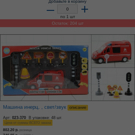
Добавьте в корзину
–
+
по 1 шт
Остаток: 204 шт
Машина инерц. , свет/звук
описание
Арт:
023-370
В упаковке: 48 шт.
Цена от суммы ВСЕГО заказа
802.20
р.
розница