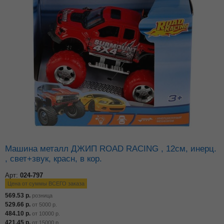
Машина металл ДЖИП ROAD RACING , 12см, инерц.
, свет+звук, красн, в кор.
Арт:
024-797
Цена от суммы ВСЕГО заказа
569.53
р.
розница
529.66
р.
от
5000
р.
484.10
р.
от
10000
р.
421.45
р.
от
15000
р.