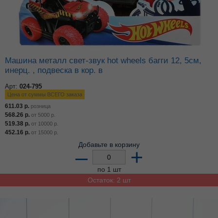
Машина металл свет-звук hot wheels багги 12, 5см,
инерц. , подвеска в кор. в
Арт:
024-795
Цена от суммы ВСЕГО заказа
611.03
р.
розница
568.26
р.
от
5000
р.
519.38
р.
от
10000
р.
452.16
р.
от
15000
р.
Добавьте в корзину
–
+
по 1 шт
Остаток: 2 шт