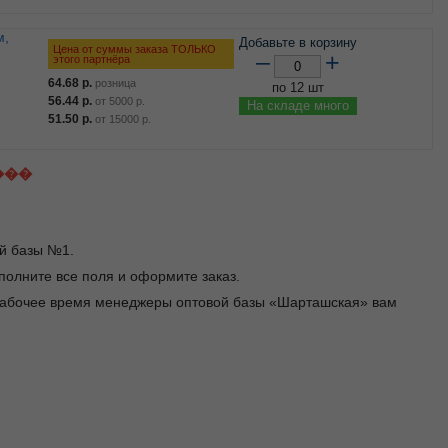
Добавьте в корзину
Цена от суммы заказа ТОЛЬКО
–
+
этого партнёра
64.68
р.
розница
по 12 шт
56.44
р.
от
5000
р.
На складе много
51.50
р.
от
15000
р.
���
ой базы №1.
заполните все поля и оформите заказ.
В рабочее время менеджеры оптовой базы «Шарташская» вам