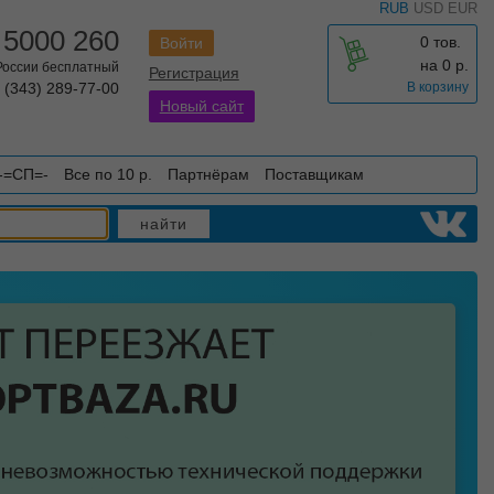
RUB
USD
EUR
 5000 260
0 тов.
Войти
на
0
р.
 России бесплатный
Регистрация
 (343) 289-77-00
В корзину
Новый сайт
-=СП=-
Все по 10 р.
Партнёрам
Поставщикам
найти