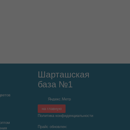
Шарташская
база №1
цветов
на главную
Политика конфиденциальности
оптом
Прайс обновлен:
ения