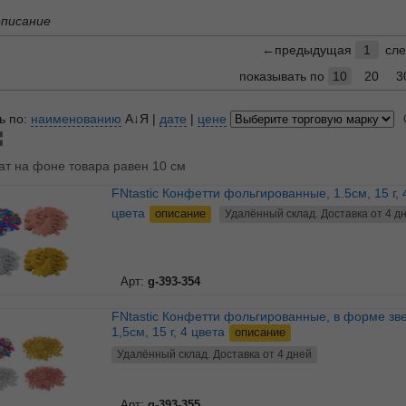
описание
←предыдущая
1
сл
показывать по
10
20
3
ь по:
наименованию
А↓Я
|
дате
|
цене
ат на фоне товара равен 10 см
FNtastic Конфетти фольгированные, 1.5см, 15 г, 4
цвета
описание
Удалённый склад. Доставка от 4 д
Арт:
g-393-354
FNtastic Конфетти фольгированные, в форме звезд,
1,5см, 15 г, 4 цвета
описание
Удалённый склад. Доставка от 4 дней
Арт:
g-393-355