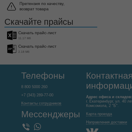
Претензия по качеству,
возврат товара
Скачайте прайсы
Скачать прайс-лист
11.17 Мб
Скачать прайс-лист
2.18 Мб
Телефоны
Контактна
информац
8 800 5000 260
+7 (343) 289-77-00
Адрес офиса и складов
г. Екатеринбург, ул. 40 ле
Контакты сотрудников
Комсомола, 2 "Б".
Мессенджеры
Карта проезда
Направления доставки
WhatsApp
Viber