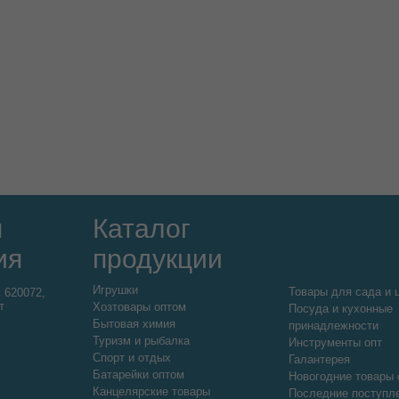
я
Каталог
ия
продукции
Игрушки
Товары для сада и 
:
620072,
т
Хозтовары оптом
Посуда и кухонные
Бытовая химия
принадлежности
Туризм и рыбалка
Инструменты опт
Спорт и отдых
Галантерея
Батарейки оптом
Новогодние товары 
Канцелярские товары
Последние поступл