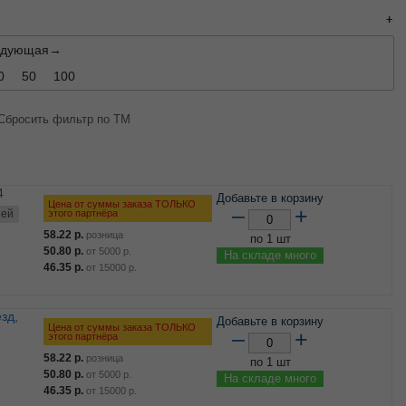
едующая→
0
50
100
Сбросить фильтр по ТМ
Добавьте в корзину
Цена от суммы заказа ТОЛЬКО
–
+
этого партнёра
ней
58.22
р.
розница
по 1 шт
50.80
р.
от
5000
р.
На складе много
46.35
р.
от
15000
р.
Добавьте в корзину
Цена от суммы заказа ТОЛЬКО
–
+
этого партнёра
58.22
р.
розница
по 1 шт
50.80
р.
от
5000
р.
На складе много
46.35
р.
от
15000
р.