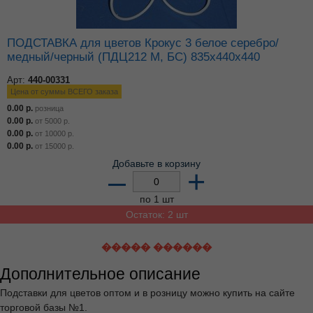
ПОДСТАВКА для цветов Крокус 3 белое серебро/
медный/черный (ПДЦ212 М, БС) 835х440х440
Арт:
440-00331
Цена от суммы ВСЕГО заказа
0.00
р.
розница
0.00
р.
от
5000
р.
0.00
р.
от
10000
р.
0.00
р.
от
15000
р.
Добавьте в корзину
–
+
по 1 шт
Остаток: 2 шт
����� ������
Дополнительное описание
Подставки для цветов оптом и в розницу можно купить на сайте
торговой базы №1.