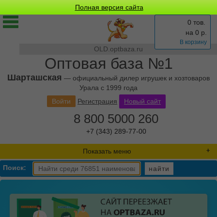
Полная версия сайта
0 тов.
на
0
р.
В корзину
OLD.optbaza.ru
Оптовая база №1
Шарташская
— официальный дилер игрушек и хозтоваров
Урала с 1999 года
Войти
Регистрация
Новый сайт
8 800 5000 260
+7 (343) 289-77-00
Показать меню
Поиск:
найти