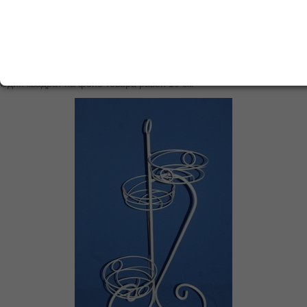
показывать по
10
20
30
50
100
Сортировать по:
наименованию
А↓Я
|
дате
|
цене
Сбросить фильтр по ТМ
Один квадрат на фоне товара равен 10 см