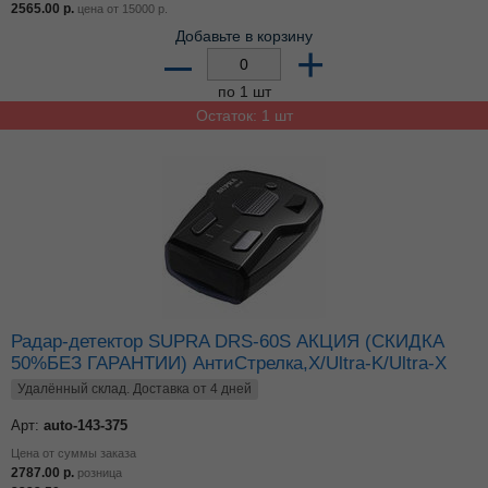
2565.00
р.
цена от
15000
р.
Добавьте в корзину
–
+
по 1 шт
Остаток: 1 шт
Радар-детектор SUPRA DRS-60S АКЦИЯ (СКИДКА
50%БЕЗ ГАРАНТИИ) АнтиСтрелка,X/Ultra-K/Ultra-X
Удалённый склад. Доставка от 4 дней
Арт:
auto-143-375
Цена от суммы заказа
2787.00
р.
розница