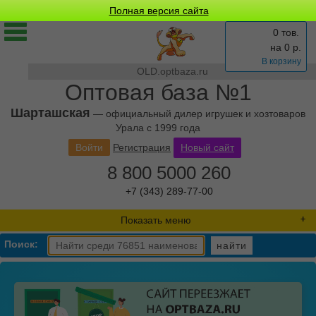
Полная версия сайта
0 тов.
на
0
р.
В корзину
OLD.optbaza.ru
Оптовая база №1
Шарташская
— официальный дилер игрушек и хозтоваров
Урала с 1999 года
Войти
Регистрация
Новый сайт
8 800 5000 260
+7 (343) 289-77-00
Показать меню
Поиск:
найти