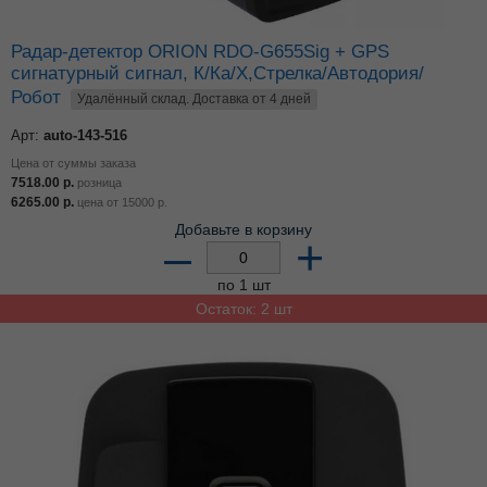
Радар-детектор ORION RDO-G655Sig + GPS
сигнатурный сигнал, К/Ка/Х,Стрелка/Автодория/
Робот
Удалённый склад. Доставка от 4 дней
Арт:
auto-143-516
Цена от суммы заказа
7518.00
р.
розница
6265.00
р.
цена от
15000
р.
Добавьте в корзину
–
+
по 1 шт
Остаток: 2 шт