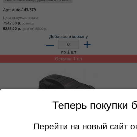
Арт:
auto-143-379
Цена от суммы заказа
7542.00
р.
розница
6285.00
р.
цена от
15000
р.
Добавьте в корзину
–
+
по 1 шт
Остаток: 1 шт
Теперь покупки 
Радар-детектор CRUNCH 211B УЦЕНКА Б/У
Перейти на новый сайт 
Удалённый склад. Доставка от 4 дней