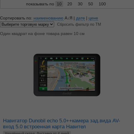
показывать по
10
20
30
50
100
Сортировать по:
наименованию
А↓Я
|
дате
|
цене
Сбросить фильтр по ТМ
Один квадрат на фоне товара равен 10 см
Навигатор Dunobil echo 5.0++камера зад.вида AV-
вход 5.0 встроенная карта Навител
Удалённый склад. Доставка от 4 дней