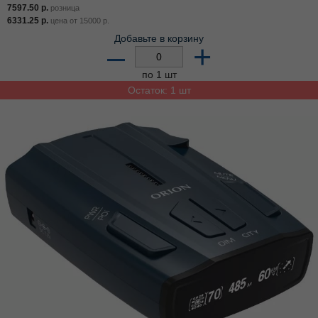
7597.50
р.
розница
6331.25
р.
цена от
15000
р.
Добавьте в корзину
–
+
по 1 шт
Остаток: 1 шт