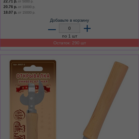
22.71
р.
от
5000
р.
20.76
р.
от
10000
р.
18.07
р.
от
15000
р.
Добавьте в корзину
–
+
по 1 шт
Остаток: 290 шт