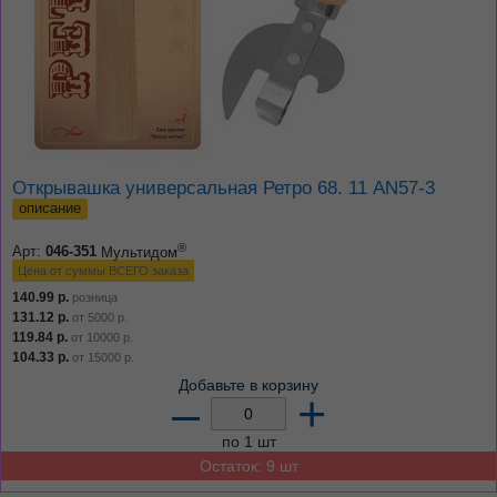
Открывашка универсальная Ретро 68. 11 AN57-3
описание
®
Арт:
046-351
Мультидом
Цена от суммы ВСЕГО заказа
140.99
р.
розница
131.12
р.
от
5000
р.
119.84
р.
от
10000
р.
104.33
р.
от
15000
р.
Добавьте в корзину
–
+
по 1 шт
Остаток: 9 шт