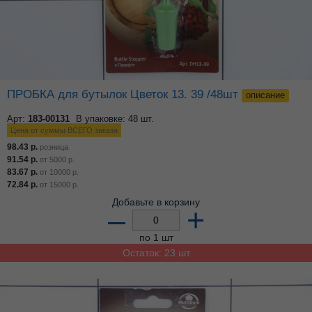
ПРОБКА для бутылок Цветок 13. 39 /48шт
описание
Арт:
183-00131
В упаковке: 48 шт.
Цена от суммы ВСЕГО заказа
98.43
р.
розница
91.54
р.
от
5000
р.
83.67
р.
от
10000
р.
72.84
р.
от
15000
р.
Добавьте в корзину
–
+
по 1 шт
Остаток: 23 шт