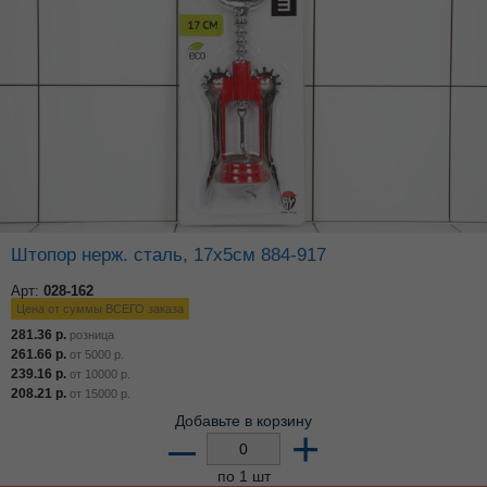
Штопор нерж. сталь, 17х5см 884-917
Арт:
028-162
Цена от суммы ВСЕГО заказа
281.36
р.
розница
261.66
р.
от
5000
р.
239.16
р.
от
10000
р.
208.21
р.
от
15000
р.
Добавьте в корзину
–
+
по 1 шт