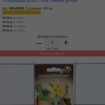
Открывашка Штык с пластиковой ручкой
Арт:
884-00060
В упаковке: 500 шт.
Цена от суммы ВСЕГО заказа
46.35
р.
розница
43.11
р.
от
5000
р.
39.40
р.
от
10000
р.
35.41
р.
от
15000
р.
Добавьте в корзину
–
+
по 1 шт
Остаток: 382 шт