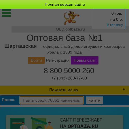
Полная версия сайта
0 тов.
на
0
р.
В корзину
OLD.optbaza.ru
Оптовая база №1
Шарташская
— официальный дилер игрушек и хозтоваров
Урала с 1999 года
Войти
Регистрация
Новый сайт
8 800 5000 260
+7 (343) 289-77-00
Показать меню
Поиск:
найти