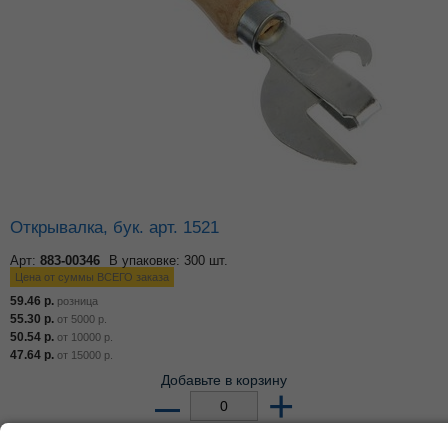
Открывалка, бук. арт. 1521
Арт:
883-00346
В упаковке: 300 шт.
Цена от суммы ВСЕГО заказа
59.46
р.
розница
55.30
р.
от
5000
р.
50.54
р.
от
10000
р.
47.64
р.
от
15000
р.
Добавьте в корзину
–
+
по 5 шт