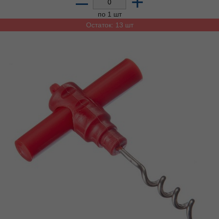
–
+
по 1 шт
Остаток: 13 шт