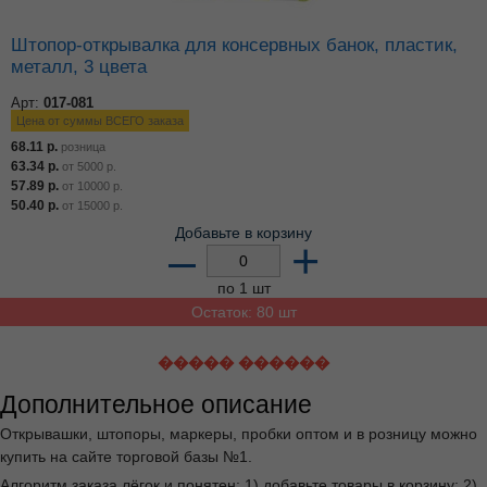
Штопор-открывалка для консервных банок, пластик,
металл, 3 цвета
Арт:
017-081
Цена от суммы ВСЕГО заказа
68.11
р.
розница
63.34
р.
от
5000
р.
57.89
р.
от
10000
р.
50.40
р.
от
15000
р.
Добавьте в корзину
–
+
по 1 шт
Остаток: 80 шт
����� ������
Дополнительное описание
Открывашки, штопоры, маркеры, пробки оптом и в розницу можно
купить на сайте торговой базы №1.
Алгоритм заказа лёгок и понятен: 1) добавьте товары в корзину; 2)