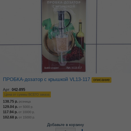
ПРОБКА-дозатор с крышкой VL13-117
описание
Арт:
042-895
Цена от суммы ВСЕГО заказа
138.75
р.
розница
129.04
р.
от
5000
р.
117.94
р.
от
10000
р.
102.68
р.
от
15000
р.
Добавьте в корзину