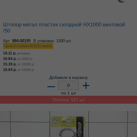
Штопор метал пластик складной HX1000 винтовой
/50
Арт:
884-00195
В упаковке: 1500 шт.
Цена от суммы ВСЕГО заказа
18.11
р.
розница
16.84
р.
от
5000
р.
15.39
р.
от
10000
р.
16.94
р.
от
15000
р.
Добавьте в корзину
–
+
по 1 шт
Остаток: 527 шт