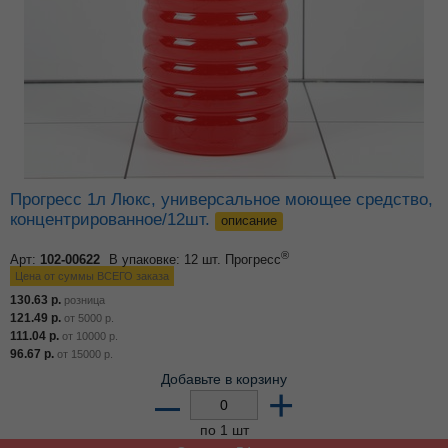
Прогресс 1л Люкс, универсальное моющее средство,
концентрированное/12шт.
описание
®
Арт:
102-00622
В упаковке: 12 шт.
Прогресс
Цена от суммы ВСЕГО заказа
130.63
р.
розница
121.49
р.
от
5000
р.
111.04
р.
от
10000
р.
96.67
р.
от
15000
р.
Добавьте в корзину
–
+
по 1 шт