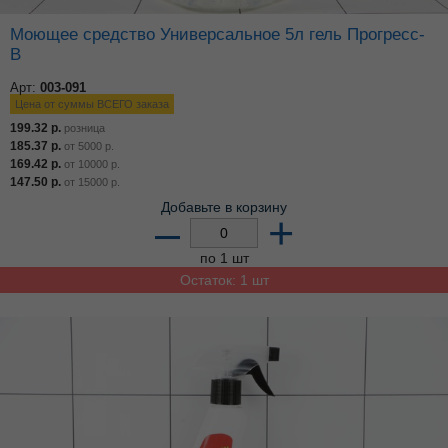
Моющее средство Универсальное 5л гель Прогресс-
В
Арт:
003-091
Цена от суммы ВСЕГО заказа
199.32
р.
розница
185.37
р.
от
5000
р.
169.42
р.
от
10000
р.
147.50
р.
от
15000
р.
Добавьте в корзину
–
+
по 1 шт
Остаток: 1 шт