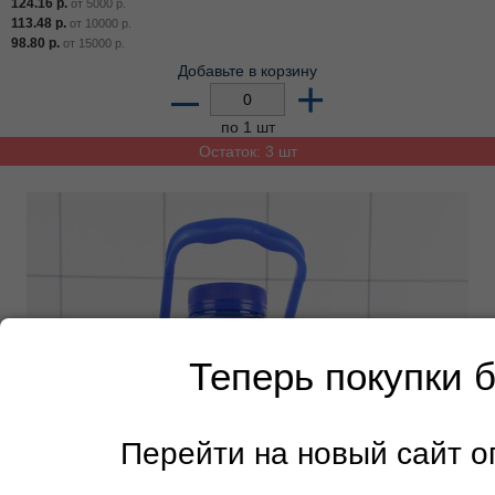
124.16
р.
от
5000
р.
113.48
р.
от
10000
р.
98.80
р.
от
15000
р.
Добавьте в корзину
–
+
по 1 шт
Остаток: 3 шт
Теперь покупки 
Перейти на новый сайт 