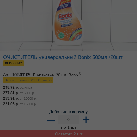
ОЧИСТИТЕЛЬ универсальный Bonix 500мл /20шт
описание
®
Арт:
102-01105
В упаковке: 20 шт.
Bonix
Цена от суммы ВСЕГО заказа
298.72
р.
розница
277.81
р.
от
5000
р.
253.91
р.
от
10000
р.
221.05
р.
от
15000
р.
Добавьте в корзину
–
+
по 1 шт
Остаток: 2 шт