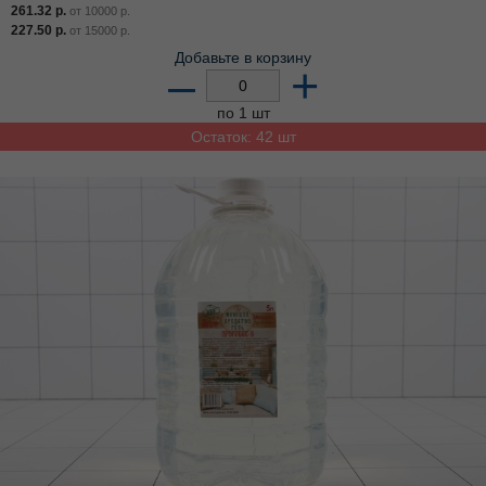
261.32
р.
от
10000
р.
227.50
р.
от
15000
р.
Добавьте в корзину
–
+
по 1 шт
Остаток: 42 шт