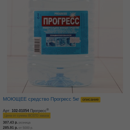
МОЮЩЕЕ средство Прогресс 5кг
описание
®
Арт:
102-01054
Прогресс
Цена от суммы ВСЕГО заказа
307.43
р.
розница
285.91
р.
от
5000
р.