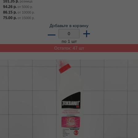
101.35
р.
розница
94.26
р.
от
5000
р.
86.15
р.
от
10000
р.
75.00
р.
от
15000
р.
Добавьте в корзину
–
+
по 1 шт
Остаток: 47 шт