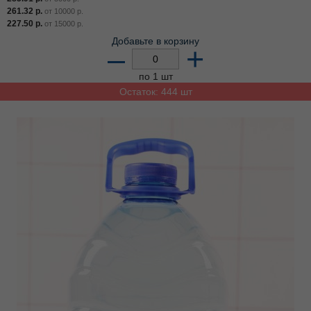
261.32
р.
от
10000
р.
227.50
р.
от
15000
р.
Добавьте в корзину
–
+
по 1 шт
Остаток: 444 шт