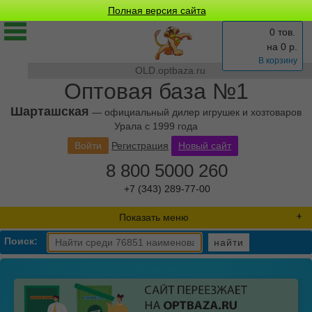
Полная версия сайта
0 тов.
на
0
р.
В корзину
OLD.optbaza.ru
Оптовая база №1
Шарташская
— официальный дилер игрушек и хозтоваров
Урала с 1999 года
Войти
Регистрация
Новый сайт
8 800 5000 260
+7 (343) 289-77-00
Показать меню
Поиск:
найти