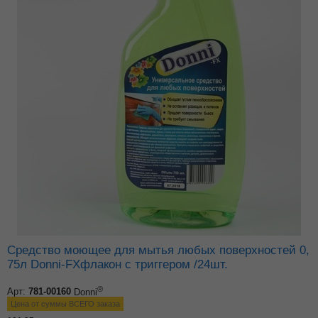
Средство моющее для мытья любых поверхностей 0,
75л Donni-FXфлакон с триггером /24шт.
®
Арт:
781-00160
Donni
Цена от суммы ВСЕГО заказа