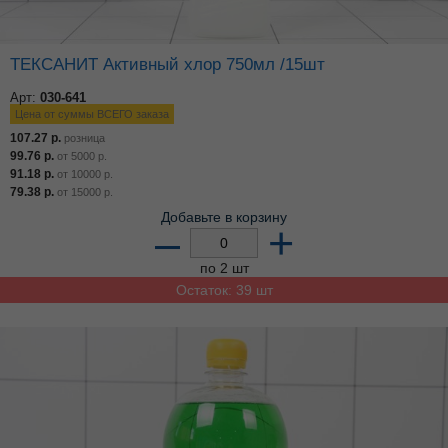
ТЕКСАНИТ Активный хлор 750мл /15шт
Арт:
030-641
Цена от суммы ВСЕГО заказа
107.27
р.
розница
99.76
р.
от
5000
р.
91.18
р.
от
10000
р.
79.38
р.
от
15000
р.
Добавьте в корзину
–
+
по 2 шт
Остаток: 39 шт