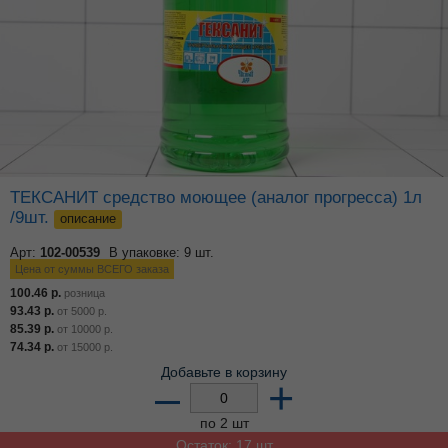
ТЕКСАНИТ средство моющее (аналог прогресса) 1л
/9шт.
описание
Арт:
102-00539
В упаковке: 9 шт.
Цена от суммы ВСЕГО заказа
100.46
р.
розница
93.43
р.
от
5000
р.
85.39
р.
от
10000
р.
74.34
р.
от
15000
р.
Добавьте в корзину
–
+
по 2 шт
Остаток: 17 шт