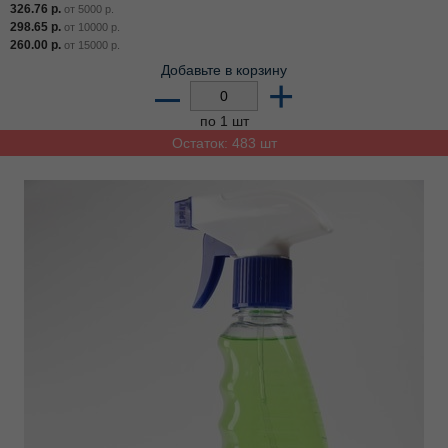
326.76
р.
от
5000
р.
298.65
р.
от
10000
р.
260.00
р.
от
15000
р.
Добавьте в корзину
–
+
по 1 шт
Остаток: 483 шт