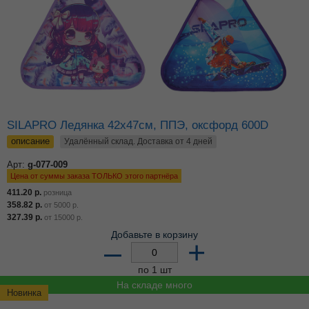
SILAPRO Ледянка 42х47см, ППЭ, оксфорд 600D
описание
Удалённый склад. Доставка от 4 дней
Арт:
g-077-009
Цена от суммы заказа ТОЛЬКО этого партнёра
411.20
р.
розница
358.82
р.
от
5000
р.
327.39
р.
от
15000
р.
Добавьте в корзину
–
+
по 1 шт
На складе много
Новинка