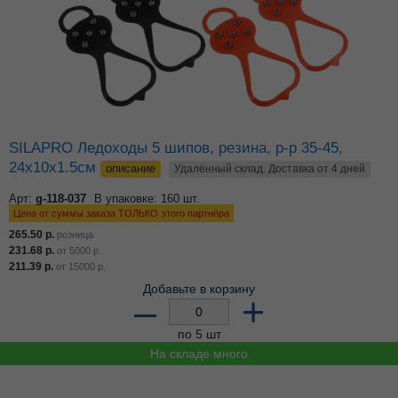
SILAPRO Ледоходы 5 шипов, резина, р-р 35-45,
24х10х1.5см
описание
Удалённый склад. Доставка от 4 дней
Арт:
g-118-037
В упаковке: 160 шт.
Цена от суммы заказа ТОЛЬКО этого партнёра
265.50
р.
розница
231.68
р.
от
5000
р.
211.39
р.
от
15000
р.
Добавьте в корзину
–
+
по 5 шт
На складе много