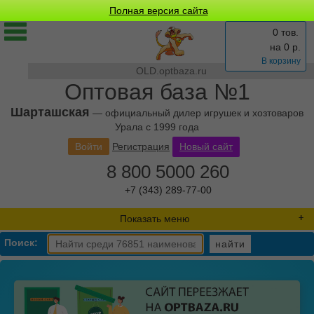
Полная версия сайта
0 тов.
на
0
р.
В корзину
OLD.optbaza.ru
Оптовая база №1
Шарташская
— официальный дилер игрушек и хозтоваров
Урала с 1999 года
Войти
Регистрация
Новый сайт
8 800 5000 260
+7 (343) 289-77-00
Показать меню
Поиск:
найти