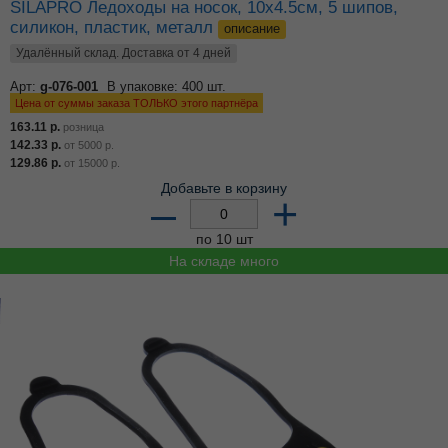
SILAPRO Ледоходы на носок, 10х4.5см, 5 шипов,
силикон, пластик, металл
описание
Удалённый склад. Доставка от 4 дней
Арт:
g-076-001
В упаковке: 400 шт.
Цена от суммы заказа ТОЛЬКО этого партнёра
163.11
р.
розница
142.33
р.
от
5000
р.
129.86
р.
от
15000
р.
Добавьте в корзину
–
+
по 10 шт
На складе много