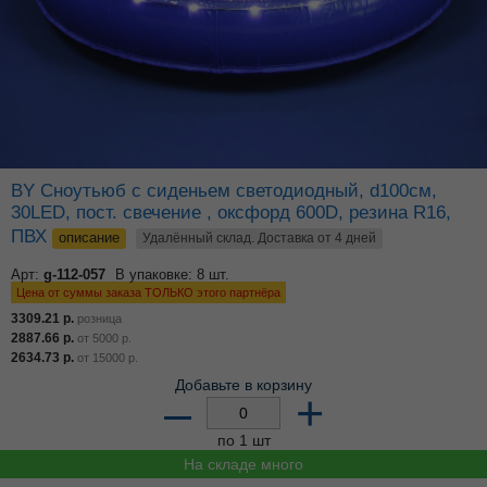
BY Сноутьюб с сиденьем светодиодный, d100см,
30LED, пост. свечение , оксфорд 600D, резина R16,
ПВХ
описание
Удалённый склад. Доставка от 4 дней
Арт:
g-112-057
В упаковке: 8 шт.
Цена от суммы заказа ТОЛЬКО этого партнёра
3309.21
р.
розница
2887.66
р.
от
5000
р.
2634.73
р.
от
15000
р.
Добавьте в корзину
–
+
по 1 шт
На складе много