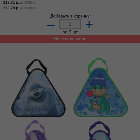
217.31
р.
от
5000
р.
198.28
р.
от
15000
р.
Добавьте в корзину
–
+
по 5 шт
На складе мало