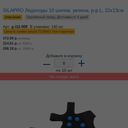
SILAPRO Ледоходы 10 шипов, резина, р-р L, 22х13см
описание
Удалённый склад. Доставка от 4 дней
Арт:
g-111-008
В упаковке: 140 шт.
Цена от суммы заказа ТОЛЬКО этого партнёра
372.00
р.
розница
324.61
р.
от
5000
р.
296.18
р.
от
15000
р.
Добавьте в корзину
–
+
по 10 шт
На складе мало