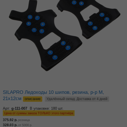
SILAPRO Ледоходы 10 шипов, резина, р-р М,
21х12см
описание
Удалённый склад. Доставка от 4 дней
Арт:
g-111-007
В упаковке: 180 шт.
Цена от суммы заказа ТОЛЬКО этого партнёра
375.92
р.
розница
328.03
р.
от
5000
р.