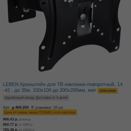
LEBEN Кронштейн для ТВ наклонно-поворотный, 14
-42 , до 30кг, 100x100 до 200x200мм, мет
описание
Удалённый склад. Доставка от 4 дней
Арт:
g-469-204
В упаковке: 10 шт.
Цена от суммы заказа ТОЛЬКО этого партнёра
986.43
р.
розница
860.77
р.
от
5000
р.
785.38
р.
от
15000
р.