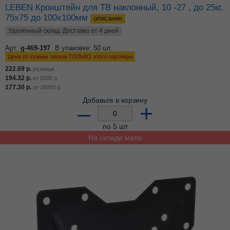
LEBEN Кронштейн для ТВ наклонный, 10 -27 , до 25кг,
75x75 до 100x100мм
описание
Удалённый склад. Доставка от 4 дней
Арт:
g-469-197
В упаковке: 50 шт.
Цена от суммы заказа ТОЛЬКО этого партнёра
222.69
р.
розница
194.32
р.
от
5000
р.
177.30
р.
от
15000
р.
Добавьте в корзину
–
+
по 5 шт
На складе мало