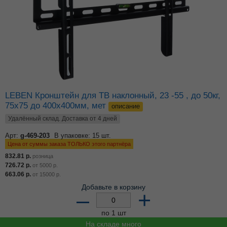
LEBEN Кронштейн для ТВ наклонный, 23 -55 , до 50кг,
75x75 до 400x400мм, мет
описание
Удалённый склад. Доставка от 4 дней
Арт:
g-469-203
В упаковке: 15 шт.
Цена от суммы заказа ТОЛЬКО этого партнёра
832.81
р.
розница
726.72
р.
от
5000
р.
663.06
р.
от
15000
р.
Добавьте в корзину
–
+
по 1 шт
На складе много