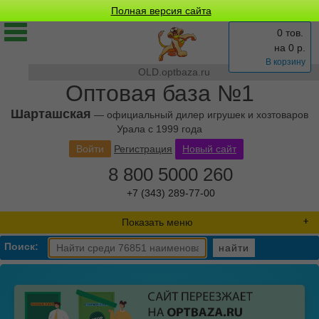
Полная версия сайта
0 тов.
на
0
р.
В корзину
OLD.optbaza.ru
Оптовая база №1
Шарташская
— официальный дилер игрушек и хозтоваров
Урала с 1999 года
Войти
Регистрация
Новый сайт
8 800 5000 260
+7 (343) 289-77-00
Показать меню
Поиск:
найти