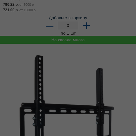
790.22
р.
от
5000
р.
721.00
р.
от
15000
р.
Добавьте в корзину
–
+
по 1 шт
На складе много