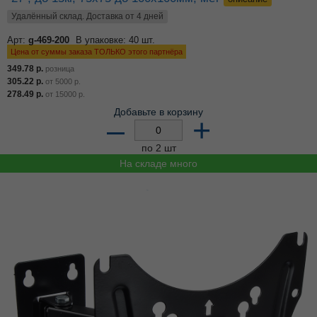
Удалённый склад. Доставка от 4 дней
Арт:
g-469-200
В упаковке: 40 шт.
Цена от суммы заказа ТОЛЬКО этого партнёра
349.78
р.
розница
305.22
р.
от
5000
р.
278.49
р.
от
15000
р.
Добавьте в корзину
–
+
по 2 шт
На складе много