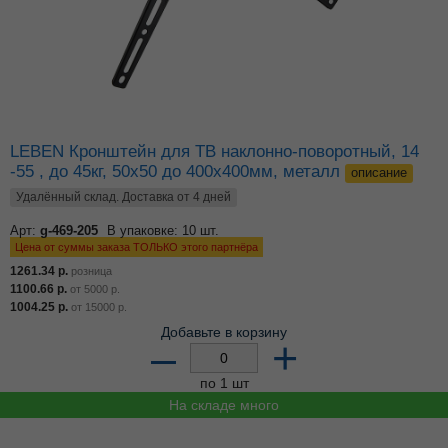
LEBEN Кронштейн для ТВ наклонно-поворотный, 14
-55 , до 45кг, 50x50 до 400x400мм, металл
описание
Удалённый склад. Доставка от 4 дней
Арт:
g-469-205
В упаковке: 10 шт.
Цена от суммы заказа ТОЛЬКО этого партнёра
1261.34
р.
розница
1100.66
р.
от
5000
р.
1004.25
р.
от
15000
р.
Добавьте в корзину
–
+
по 1 шт
На складе много