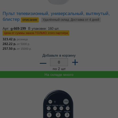
Пульт телевизионный, универсальный, вытянутый,
блистер
описание
Удалённый склад. Доставка от 4 дней
Арт:
g-669-199
В упаковке: 160 шт.
Цена от суммы заказа ТОЛЬКО этого партнёра
323.42
р.
розница
282.22
р.
от
5000
р.
257.50
р.
от
15000
р.
Добавьте в корзину
–
+
по 2 шт
На складе много