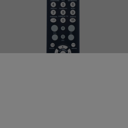
Пульт телевизионный, универсальный, округлый,
блистер
описание
Удалённый склад. Доставка от 4 дней
Арт:
g-669-201
В упаковке: 160 шт.
Цена от суммы заказа ТОЛЬКО этого партнёра
266.82
р.
розница