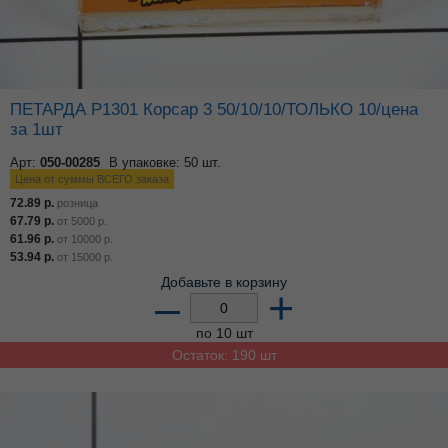
ПЕТАРДА Р1301 Корсар 3 50/10/10/ТОЛЬКО 10/цена
за 1шт
Арт:
050-00285
В упаковке: 50 шт.
Цена от суммы ВСЕГО заказа
72.89
р.
розница
67.79
р.
от
5000
р.
61.96
р.
от
10000
р.
53.94
р.
от
15000
р.
Добавьте в корзину
–
+
по 10 шт
Остаток: 190 шт