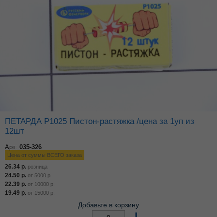
ПЕТАРДА Р1025 Пистон-растяжка /цена за 1уп из
12шт
Арт:
035-326
Цена от суммы ВСЕГО заказа
26.34
р.
розница
24.50
р.
от
5000
р.
22.39
р.
от
10000
р.
19.49
р.
от
15000
р.
Добавьте в корзину