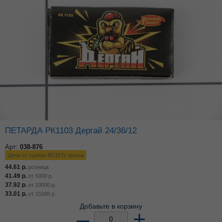
ПЕТАРДА РК1103 Дергай 24/36/12
Арт:
038-876
Цена от суммы ВСЕГО заказа
44.61
р.
розница
41.49
р.
от
5000
р.
37.92
р.
от
10000
р.
33.01
р.
от
15000
р.
Добавьте в корзину
–
+