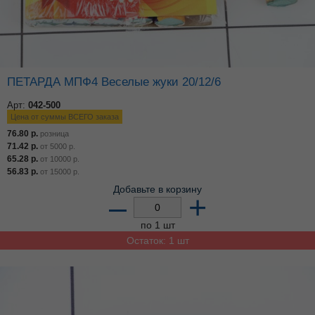
ПЕТАРДА МПФ4 Веселые жуки 20/12/6
Арт:
042-500
Цена от суммы ВСЕГО заказа
76.80
р.
розница
71.42
р.
от
5000
р.
65.28
р.
от
10000
р.
56.83
р.
от
15000
р.
Добавьте в корзину
–
+
по 1 шт
Остаток: 1 шт