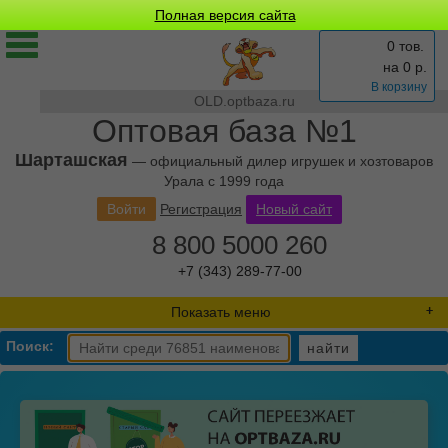
Полная версия сайта
0 тов.
на
0
р.
В корзину
OLD.optbaza.ru
Оптовая база №1
Шарташская
— официальный дилер игрушек и хозтоваров
Урала с 1999 года
Войти
Регистрация
Новый сайт
8 800 5000 260
+7 (343) 289-77-00
Показать меню
Поиск:
найти