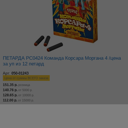
ПЕТАРДА РС0424 Команда Корсара Моргана 4 /цена
за уп из 12 петард
Арт:
050-01243
Цена от суммы ВСЕГО заказа
151.35
р.
розница
140.76
р.
от
5000
р.
128.65
р.
от
10000
р.
112.00
р.
от
15000
р.
Добавьте в корзину
–
+
по 1 шт