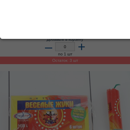
Арт:
038-839
Цена от суммы ВСЕГО заказа
275.67
р.
розница
256.37
р.
от
5000
р.
234.32
р.
от
10000
р.
204.00
р.
от
15000
р.
Добавьте в корзину
–
+
по 1 шт
Остаток: 3 шт