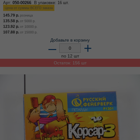
Арт:
050-00266
В упаковке: 16 шт.
Цена от суммы ВСЕГО заказа
145.79
р.
розница
135.58
р.
от
5000
р.
123.92
р.
от
10000
р.
107.88
р.
от
15000
р.
Добавьте в корзину
–
+
по 12 шт
Остаток: 156 шт