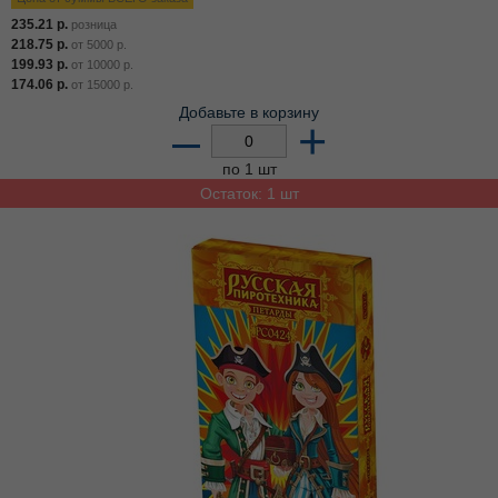
235.21
р.
розница
218.75
р.
от
5000
р.
199.93
р.
от
10000
р.
174.06
р.
от
15000
р.
Добавьте в корзину
–
+
по 1 шт
Остаток: 1 шт