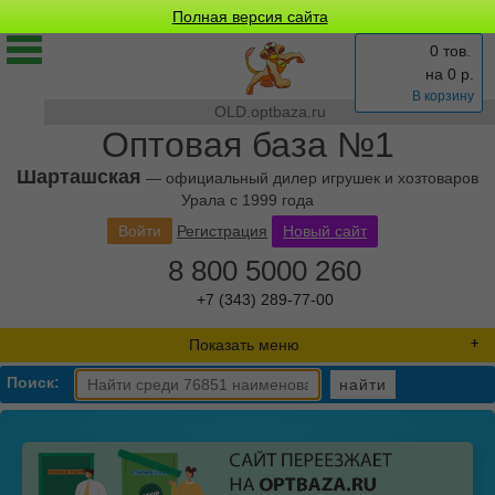
Полная версия сайта
0 тов.
на
0
р.
В корзину
OLD.optbaza.ru
Оптовая база №1
Шарташская
— официальный дилер игрушек и хозтоваров
Урала с 1999 года
Войти
Регистрация
Новый сайт
8 800 5000 260
+7 (343) 289-77-00
Показать меню
Поиск:
найти