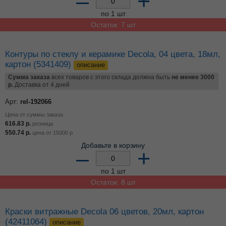
–
+
по 1 шт
Остаток: 7 шт
Контуры по стеклу и керамике Decola, 04 цвета, 18мл,
картон (5341409)
описание
Сумма заказа
всех товаров с этого склада должна быть
не менее 3000
р.
Доставка от 4 дней
Арт:
rel-192066
Цена от суммы заказа
616.83
р.
розница
550.74
р.
цена от
15000
р.
Добавьте в корзину
–
+
по 1 шт
Остаток: 8 шт
Краски витражные Decola 06 цветов, 20мл, картон
(42411064)
описание