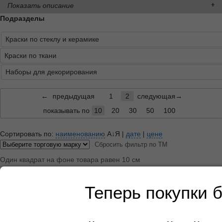
Показать описание
Подразделы
Краски по стеклу и керамике
Краски по ткани
Наборы для декорирования
←
предыдущая
1
2
следующая→
показывать по
10
20
30
50
100
Сортировать по:
наименованию
А↓Я
|
дате
|
цене
Сбросить фильтр по ТМ
Один квадрат на фоне товара равен 10 см
Теперь покупки 