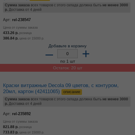
Сумма заказа
всех товаров с этого склада должна быть
не менее 3000
р.
Доставка от 4 дней
Арт:
rel-238547
Цена от суммы заказа
433.26
р.
розница
386.84
р.
цена от
15000
р.
Добавьте в корзину
–
+
по 1 шт
Остаток: 20 шт
Краски витражные Decola 09 цветов, с контуром,
20мл, картон (42411065)
описание
Сумма заказа
всех товаров с этого склада должна быть
не менее 3000
р.
Доставка от 4 дней
Арт:
rel-235892
Цена от суммы заказа
821.88
р.
розница
733.83
р.
цена от
15000
р.