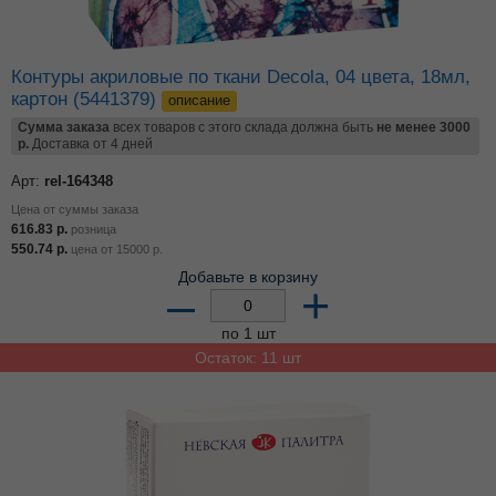
Контуры акриловые по ткани Decola, 04 цвета, 18мл,
картон (5441379)
описание
Сумма заказа
всех товаров с этого склада должна быть
не менее 3000
р.
Доставка от 4 дней
Арт:
rel-164348
Цена от суммы заказа
616.83
р.
розница
550.74
р.
цена от
15000
р.
Добавьте в корзину
–
+
по 1 шт
Остаток: 11 шт