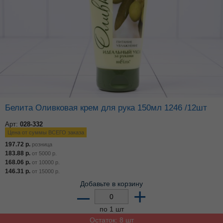
Белита Оливковая крем для рука 150мл 1246 /12шт
Арт:
028-332
Цена от суммы ВСЕГО заказа
197.72
р.
розница
183.88
р.
от
5000
р.
168.06
р.
от
10000
р.
146.31
р.
от
15000
р.
Добавьте в корзину
–
+
по 1 шт
Остаток: 8 шт