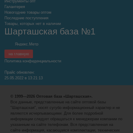
Инструменты опт
Галантерея
Новогодние товары оптом
Последние поступления
Товары, которых нет в наличии
Шарташская база №1
на главную
Политика конфиденциальности
Прайс обновлен:
25.05.2022 в 13:21:13
© 1999—2026 Оптовая база «Шарташская».
Все данные, представленные на сайте оптовой базы
"Шарташская", носят сугубо информационный характер и не
являются исчерпывающими. Для более подробной
информации следует обращаться к менеджерам компании по
указанным на сайте телефонам. Вся представленная на
сайте информация, касающаяся комплектации, технических