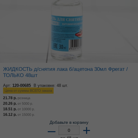
ЖИДКОСТЬ д/снятия лака б/ацетона 30мл Фрегат /
ТОЛЬКО 48шт
Арт:
120-00685
В упаковке: 48 шт.
Цена от суммы ВСЕГО заказа
21.78
р.
розница
20.26
р.
от
5000
р.
18.51
р.
от
10000
р.
16.12
р.
от
15000
р.
Добавьте в корзину
–
+
по 48 шт