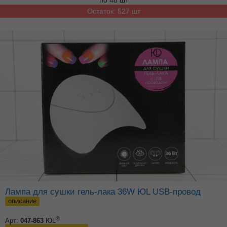
Остаток: 527 шт
Лампа для сушки гель-лака 36W ЮL USB-провод
описание
®
Арт:
047-863
ЮL