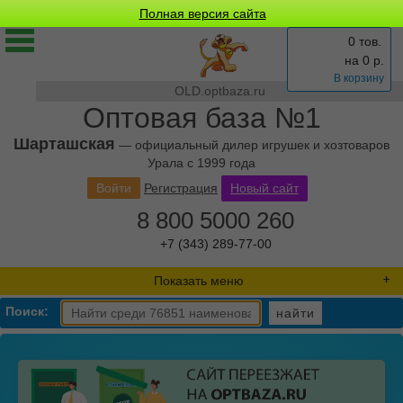
Полная версия сайта
0 тов.
на
0
р.
В корзину
OLD.optbaza.ru
Оптовая база №1
Шарташская
— официальный дилер игрушек и хозтоваров
Урала с 1999 года
Войти
Регистрация
Новый сайт
8 800 5000 260
+7 (343) 289-77-00
Показать меню
Поиск:
найти