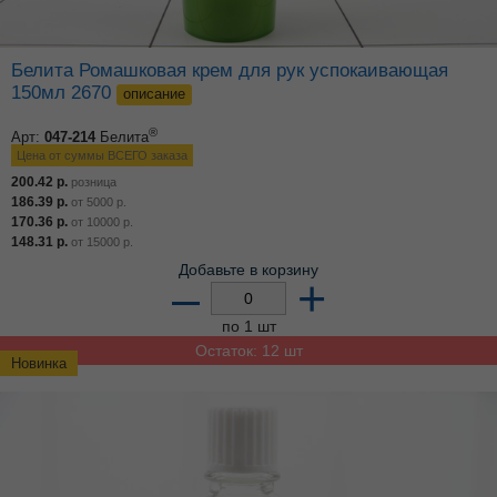
Белита Ромашковая крем для рук успокаивающая
150мл 2670
описание
®
Арт:
047-214
Белита
Цена от суммы ВСЕГО заказа
200.42
р.
розница
186.39
р.
от
5000
р.
170.36
р.
от
10000
р.
148.31
р.
от
15000
р.
Добавьте в корзину
–
+
по 1 шт
Остаток: 12 шт
Новинка