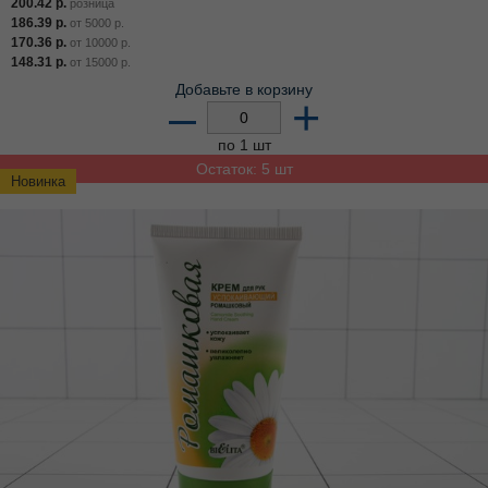
200.42
р.
розница
186.39
р.
от
5000
р.
170.36
р.
от
10000
р.
148.31
р.
от
15000
р.
Добавьте в корзину
–
+
по 1 шт
Остаток: 5 шт
Новинка