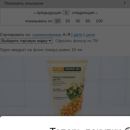
Показать описание
←предыдущая
1
следующая→
показывать по
10
20
30
50
100
Сортировать по:
наименованию
А↓Я
|
дате
|
цене
Сбросить фильтр по ТМ
Один квадрат на фоне товара равен 10 см