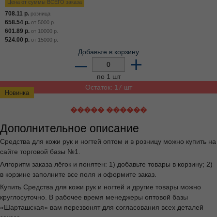
Цена от суммы ВСЕГО заказа
708.11
р.
розница
658.54
р.
от
5000
р.
601.89
р.
от
10000
р.
524.00
р.
от
15000
р.
Добавьте в корзину
–
+
по 1 шт
Остаток: 17 шт
Новинка
����� ������
Дополнительное описание
Средства для кожи рук и ногтей оптом и в розницу можно купить на
сайте торговой базы №1.
Алгоритм заказа лёгок и понятен: 1) добавьте товары в корзину; 2)
в корзине заполните все поля и оформите заказ.
Купить Средства для кожи рук и ногтей и другие товары можно
круглосуточно. В рабочее время менеджеры оптовой базы
«Шарташская» вам перезвонят для согласования всех деталей