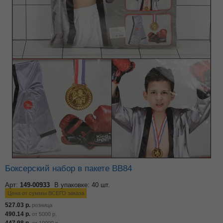
Боксерский набор в пакете ВВ84
Арт:
149-00933
В упаковке: 40 шт.
Цена от суммы ВСЕГО заказа
527.03
р.
розница
490.14
р.
от
5000
р.