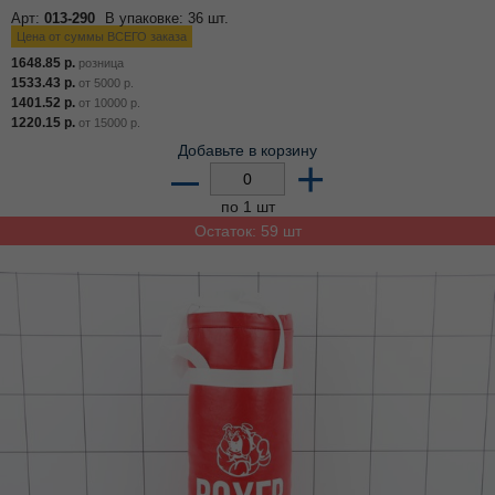
Арт:
013-290
В упаковке: 36 шт.
Цена от суммы ВСЕГО заказа
1648.85
р.
розница
1533.43
р.
от
5000
р.
1401.52
р.
от
10000
р.
1220.15
р.
от
15000
р.
Добавьте в корзину
–
+
по 1 шт
Остаток: 59 шт