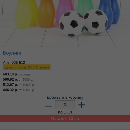
Боулинг
Арт:
036-612
Цена от суммы ВСЕГО заказа
603.14
р.
розница
560.92
р.
от
5000
р.
512.67
р.
от
10000
р.
446.32
р.
от
15000
р.
Добавьте в корзину
–
+
по 1 шт
Остаток: 10 шт