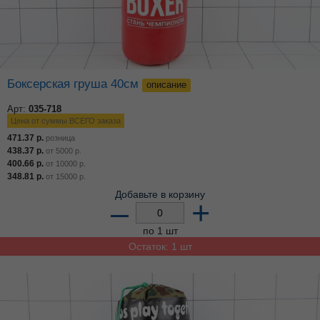
Боксерская груша 40см
описание
Арт:
035-718
Цена от суммы ВСЕГО заказа
471.37
р.
розница
438.37
р.
от
5000
р.
400.66
р.
от
10000
р.
348.81
р.
от
15000
р.
Добавьте в корзину
–
+
по 1 шт
Остаток: 1 шт