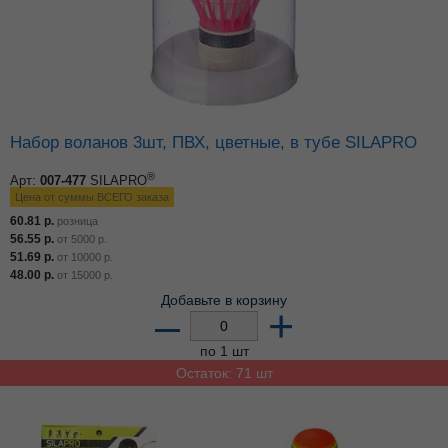
Набор воланов 3шт, ПВХ, цветные, в тубе SILAPRO
®
Арт:
007-477
SILAPRO
Цена от суммы ВСЕГО заказа
60.81
р.
розница
56.55
р.
от
5000
р.
51.69
р.
от
10000
р.
48.00
р.
от
15000
р.
Добавьте в корзину
–
+
по 1 шт
Остаток: 71 шт