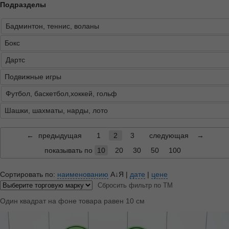
Подразделы
Бадминтон, теннис, воланы
Бокс
Дартс
Подвижные игры
Футбол, баскетбол,хоккей, гольф
Шашки, шахматы, нарды, лото
←
предыдущая
1
2
3
следующая
→
показывать по
10
20
30
50
100
Сортировать по:
наименованию
А↓Я
|
дате
|
цене
Сбросить фильтр по ТМ
Один квадрат на фоне товара равен 10 см