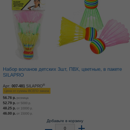
Набор воланов детских 3шт, ПВХ, цветные, в пакете
SILAPRO
®
Арт:
007-481
SILAPRO
Цена от суммы ВСЕГО заказа
56.76
р.
розница
52.79
р.
от
5000
р.
48.25
р.
от
10000
р.
46.00
р.
от
15000
р.
Добавьте в корзину
–
+