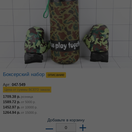
Боксерский набор
описание
Арт:
047-549
Цена от суммы ВСЕГО заказа
1709.38
р.
розница
1589.72
р.
от
5000
р.
1452.97
р.
от
10000
р.
1264.94
р.
от
15000
р.
Добавьте в корзину
–
+