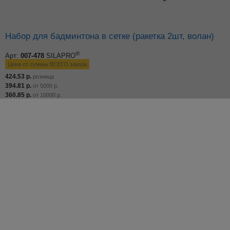
Набор для бадминтона в сетке (ракетка 2шт, волан)
®
Арт:
007-478
SILAPRO
Цена от суммы ВСЕГО заказа
424.53
р.
розница
394.81
р.
от
5000
р.
360.85
р.
от
10000
р.
314.15
р.
от
15000
р.
Добавьте в корзину
–
+
по 1 шт
Остаток: 99 шт