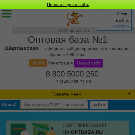
Полная версия сайта
0 тов.
на
0
р.
В корзину
OLD.optbaza.ru
Оптовая база №1
Шарташская
— официальный дилер игрушек и хозтоваров
Урала с 1999 года
Войти
Регистрация
Новый сайт
8 800 5000 260
+7 (343) 289-77-00
Показать меню
Поиск:
найти