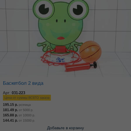
Баскетбол 2 вида
Арт:
031-223
Цена от суммы ВСЕГО заказа
195.15
р.
розница
181.49
р.
от
5000
р.
165.88
р.
от
10000
р.
144.41
р.
от
15000
р.
Добавьте в корзину