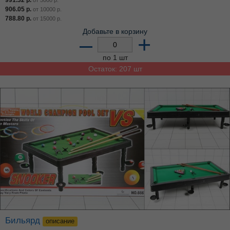
906.05
р.
от
10000
р.
788.80
р.
от
15000
р.
Добавьте в корзину
–
+
по 1 шт
Остаток: 207 шт
Бильярд
описание