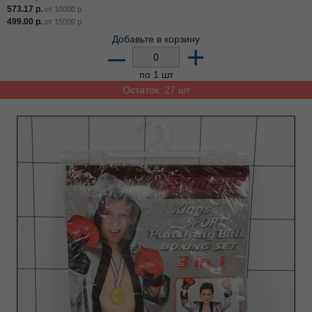
573.17
р.
от
10000
р.
499.00
р.
от
15000
р.
Добавьте в корзину
–
+
по 1 шт
Остаток: 27 шт