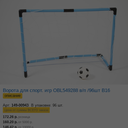
Ворота для спорт. игр OBL549288 в/п /96шт В16
описание
Арт:
149-00943
В упаковке: 96 шт.
Цена от суммы ВСЕГО заказа
172.26
р.
розница
160.20
р.
от
5000
р.
146.42
р.
от
10000
р.