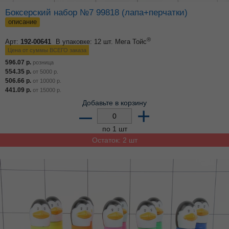
Боксерский набор №7 99818 (лапа+перчатки)
описание
®
Арт:
192-00641
В упаковке: 12 шт.
Мега Тойс
Цена от суммы ВСЕГО заказа
596.07
р.
розница
554.35
р.
от
5000
р.
506.66
р.
от
10000
р.
441.09
р.
от
15000
р.
Добавьте в корзину
–
+
по 1 шт
Остаток: 2 шт