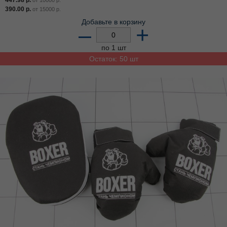
447.98
р.
от
10000
р.
390.00
р.
от
15000
р.
Добавьте в корзину
–
+
по 1 шт
Остаток: 50 шт