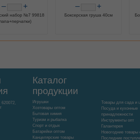
–
+
–
+
ский набор №7 99818
Боксерская груша 40см
Бо
лапа+перчатки)
я
Каталог
ия
продукции
Игрушки
Товары для сада и 
:
620072,
т
Хозтовары оптом
Посуда и кухонные
Бытовая химия
принадлежности
Туризм и рыбалка
Инструменты опт
Спорт и отдых
Галантерея
Батарейки оптом
Новогодние товары 
Канцелярские товары
Последние поступл