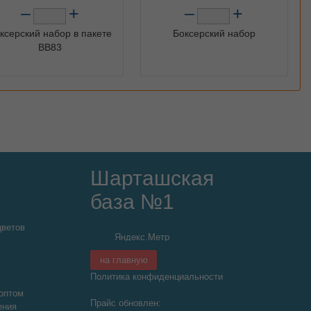
–
+
–
+
ксерский набор в пакете
Боксерский набор
ВВ83
Шарташская
база №1
цветов
на главную
Политика конфиденциальности
оптом
Прайс обновлен:
ения