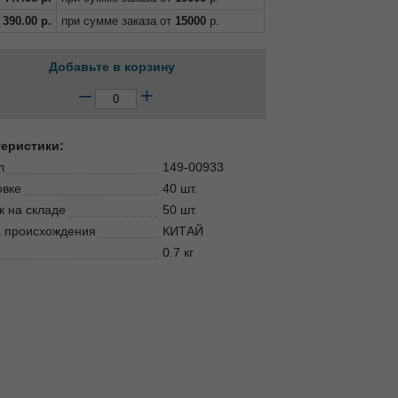
390.00
р.
при сумме заказа от
15000
р.
Добавьте в корзину
–
+
теристики:
л
149-00933
овке
40 шт.
к на складе
50 шт.
 происхождения
КИТАЙ
0.7 кг