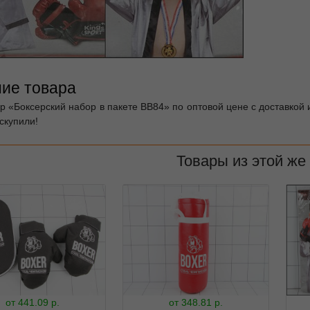
ие товара
р «Боксерский набор в пакете ВВ84» по оптовой цене с доставкой 
скупили!
Товары из этой же
от
441.09
р.
от
348.81
р.