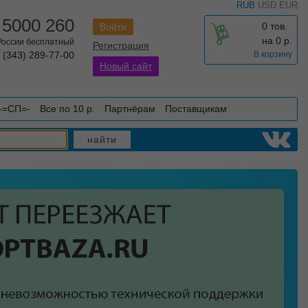
RUB
USD
EUR
 5000 260
0 тов.
Войти
на
0
р.
 России бесплатный
Регистрация
 (343) 289-77-00
В корзину
Новый сайт
-=СП=-
Все по 10 р.
Партнёрам
Поставщикам
найти