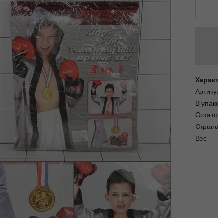
Харак
Артику
В упак
Остато
Страна
Вес