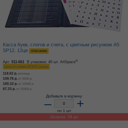
Касса букв, слогов и счета, с цветным рисунком А5
SP12. 12цв
описание
®
Арт:
011-661
В упаковке: 40 шт.
ArtSpace
Цена от суммы ВСЕГО заказа
118.02
р.
розница
109.76
р.
от
5000
р.
100.32
р.
от
10000
р.
87.33
р.
от
15000
р.
Добавьте в корзину
–
+
по 1 шт
Остаток: 78 шт