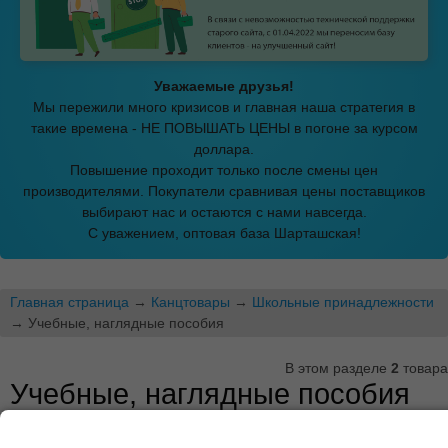
Уважаемые друзья!
Мы пережили много кризисов и главная наша стратегия в
такие времена - НЕ ПОВЫШАТЬ ЦЕНЫ в погоне за курсом
доллара.
Повышение проходит только после смены цен
производителями. Покупатели сравнивая цены поставщиков
выбирают нас и остаются с нами навсегда.
С уважением, оптовая база Шарташская!
Главная страница
→
Канцтовары
→
Школьные принадлежности
→ Учебные, наглядные пособия
В этом разделе
2
товара
Учебные, наглядные пособия
Показать описание