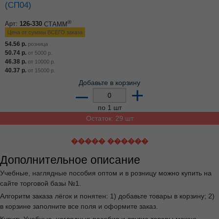
(СП04)
®
Арт:
126-330
СТАММ
Цена от суммы ВСЕГО заказа
54.56
р.
розница
50.74
р.
от
5000
р.
46.38
р.
от
10000
р.
40.37
р.
от
15000
р.
Добавьте в корзину
–
+
по 1 шт
Остаток: 29 шт
����� ������
Дополнительное описание
Учебные, наглядные пособия оптом и в розницу можно купить на
сайте торговой базы №1.
Алгоритм заказа лёгок и понятен: 1) добавьте товары в корзину; 2)
в корзине заполните все поля и оформите заказ.
Купить Учебные, наглядные пособия и другие товары можно