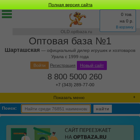
Полная версия сайта
0 тов.
на
0
р.
В корзину
OLD.optbaza.ru
Оптовая база №1
Шарташская
— официальный дилер игрушек и хозтоваров
Урала с 1999 года
Войти
Регистрация
Новый сайт
8 800 5000 260
+7 (343) 289-77-00
Показать меню
Поиск:
найти