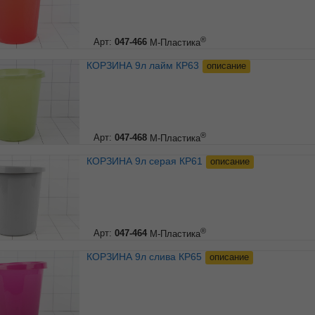
®
Арт:
047-466
М-Пластика
КОРЗИНА 9л лайм КР63
описание
®
Арт:
047-468
М-Пластика
КОРЗИНА 9л серая КР61
описание
®
Арт:
047-464
М-Пластика
КОРЗИНА 9л слива КР65
описание