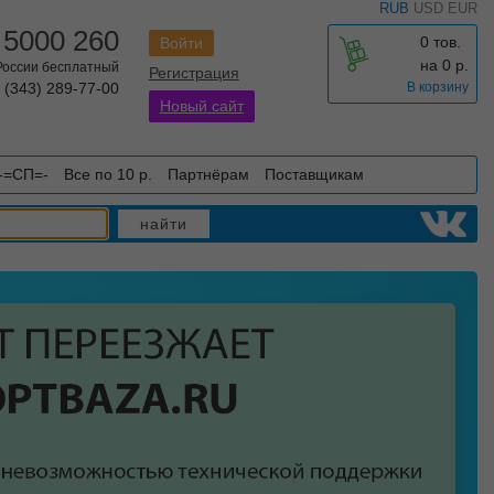
RUB
USD
EUR
 5000 260
0 тов.
Войти
на
0
р.
 России бесплатный
Регистрация
 (343) 289-77-00
В корзину
Новый сайт
-=СП=-
Все по 10 р.
Партнёрам
Поставщикам
найти