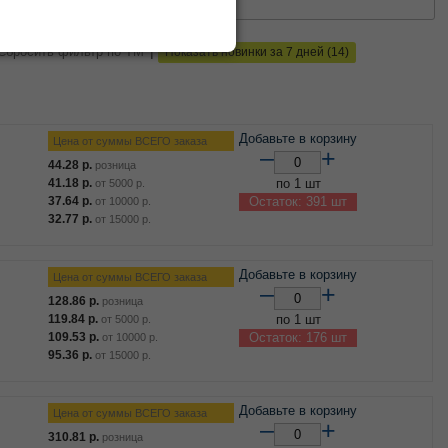
0
50
100
|
Сбросить фильтр по ТМ
Показать новинки за 7 дней (14)
Добавьте в корзину
Цена от суммы ВСЕГО заказа
–
+
44.28
р.
розница
41.18
р.
по 1 шт
от
5000
р.
37.64
р.
Остаток: 391 шт
от
10000
р.
32.77
р.
от
15000
р.
Добавьте в корзину
Цена от суммы ВСЕГО заказа
–
+
128.86
р.
розница
119.84
р.
по 1 шт
от
5000
р.
109.53
р.
Остаток: 176 шт
от
10000
р.
95.36
р.
от
15000
р.
Добавьте в корзину
Цена от суммы ВСЕГО заказа
–
+
310.81
р.
розница