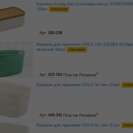
Корзина Korely mini (слоновая кость) АС69233000
/30шт
описание
Арт:
020-238
Корзина для хранения OSLO 18л 1353БЗ-10 бархатно-
зеленый /10шт
описание
®
Арт:
037-783
Пластик Репаблик
Корзина для хранения OSLO 3л лен /10шт
опис
®
Арт:
045-341
Пластик Репаблик
Корзина для хранения OSLO 6л лен /12шт
опис