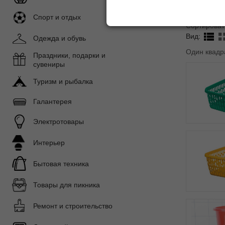
Спорт и отдых
Сортироват
Вид:
Одежда и обувь
Один квадр
Праздники, подарки и
сувениры
Туризм и рыбалка
Галантерея
Электротовары
Интерьер
Бытовая техника
Товары для пикника
Ремонт и строительство