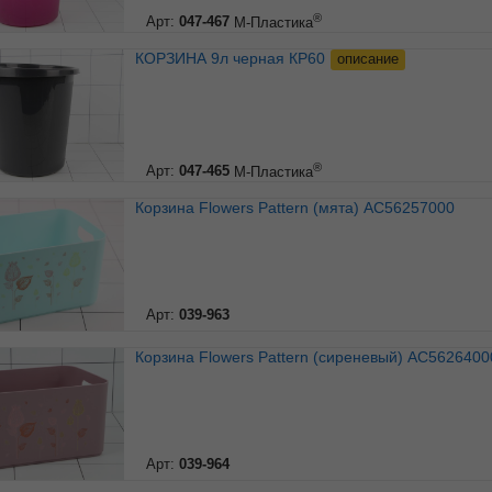
®
Арт:
047-467
М-Пластика
КОРЗИНА 9л черная КР60
описание
®
Арт:
047-465
М-Пластика
Корзина Flowers Pattern (мята) АС56257000
Арт:
039-963
Корзина Flowers Pattern (сиреневый) АС5626400
Арт:
039-964