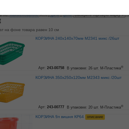
показывать по
10
20
3
ь по:
наименованию
А↓Я
|
дате
|
цене
ат на фоне товара равен 10 см
КОРЗИНА 240х140х70мм М2341 микс /26шт
®
Арт:
243-00758
В упаковке: 26 шт.
М-Пластика
КОРЗИНА 350х250х120мм М2343 микс /20шт
®
Арт:
243-00777
В упаковке: 20 шт.
М-Пластика
КОРЗИНА 9л вишня КР64
описание