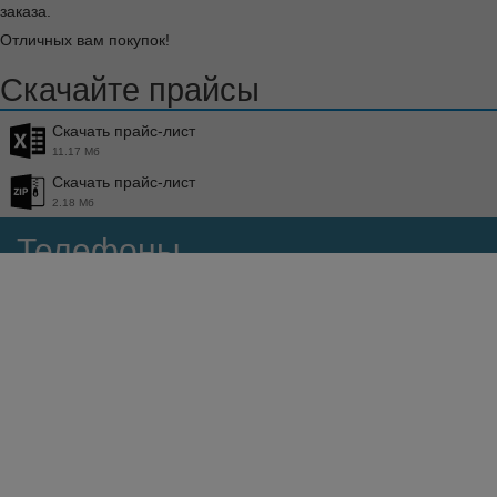
заказа.
Отличных вам покупок!
Скачайте прайсы
Скачать прайс-лист
11.17 Мб
Скачать прайс-лист
2.18 Мб
Телефоны
8 800 5000 260
+7 (343) 289-77-00
Контакты сотрудников
Мессенджеры
WhatsApp
Viber
Почта