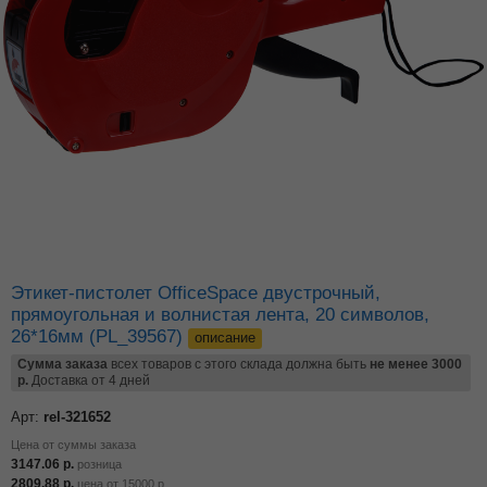
Этикет-пистолет OfficeSpace двустрочный,
прямоугольная и волнистая лента, 20 символов,
26*16мм (PL_39567)
описание
Сумма заказа
всех товаров с этого склада должна быть
не менее 3000
р.
Доставка от 4 дней
Арт:
rel-321652
Цена от суммы заказа
3147.06
р.
розница
2809.88
р.
цена от
15000
р.