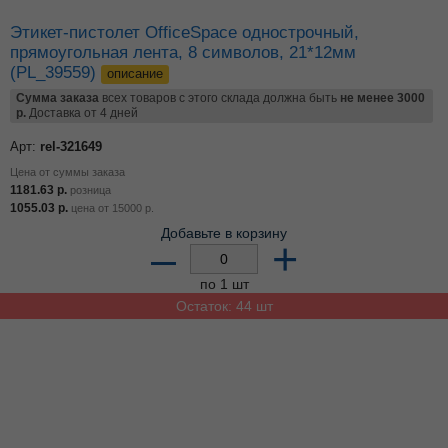
Этикет-пистолет OfficeSpace однострочный,
прямоугольная лента, 8 символов, 21*12мм
(PL_39559)
описание
Сумма заказа
всех товаров с этого склада должна быть
не менее 3000
р.
Доставка от 4 дней
Арт:
rel-321649
Цена от суммы заказа
1181.63
р.
розница
1055.03
р.
цена от
15000
р.
Добавьте в корзину
–
+
по 1 шт
Остаток: 44 шт