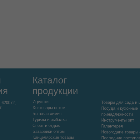
я
Каталог
ия
продукции
Игрушки
Товары для сада и 
:
620072,
т
Хозтовары оптом
Посуда и кухонные
Бытовая химия
принадлежности
Туризм и рыбалка
Инструменты опт
Спорт и отдых
Галантерея
Батарейки оптом
Новогодние товары 
Канцелярские товары
Последние поступл