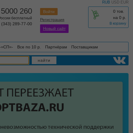
RUB
USD
EUR
 5000 260
0 тов.
Войти
на
0
р.
 России бесплатный
Регистрация
 (343) 289-77-00
В корзину
Новый сайт
-=СП=-
Все по 10 р.
Партнёрам
Поставщикам
найти