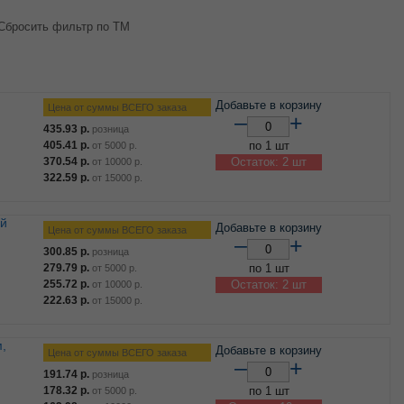
Сбросить фильтр по ТМ
Добавьте в корзину
Цена от суммы ВСЕГО заказа
–
+
435.93
р.
розница
405.41
р.
по 1 шт
от
5000
р.
370.54
р.
Остаток: 2 шт
от
10000
р.
322.59
р.
от
15000
р.
Добавьте в корзину
Цена от суммы ВСЕГО заказа
–
+
300.85
р.
розница
279.79
р.
по 1 шт
от
5000
р.
255.72
р.
Остаток: 2 шт
от
10000
р.
222.63
р.
от
15000
р.
Добавьте в корзину
Цена от суммы ВСЕГО заказа
–
+
191.74
р.
розница
178.32
р.
по 1 шт
от
5000
р.