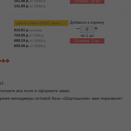
162.98
р.
Остаток: 10 шт
от
10000
р.
141.89
р.
от
15000
р.
Добавьте в корзину
Цена от суммы ВСЕГО заказа
–
+
810.81
р.
розница
754.05
р.
по 1 шт
от
5000
р.
689.19
р.
Остаток: 2 шт
от
10000
р.
600.00
р.
от
15000
р.
���
№1.
заполните все поля и оформите заказ.
е время менеджеры оптовой базы «Шарташская» вам перезвонят