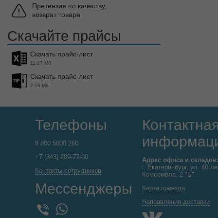
Претензия по качеству,
возврат товара
Скачайте прайсы
Скачать прайс-лист
11.17 Мб
Скачать прайс-лист
2.18 Мб
Телефоны
Контактна
информац
8 800 5000 260
+7 (343) 289-77-00
Адрес офиса и складов
г. Екатеринбург, ул. 40 ле
Контакты сотрудников
Комсомола, 2 "Б".
Мессенджеры
Карта проезда
Направления доставки
WhatsApp
Viber