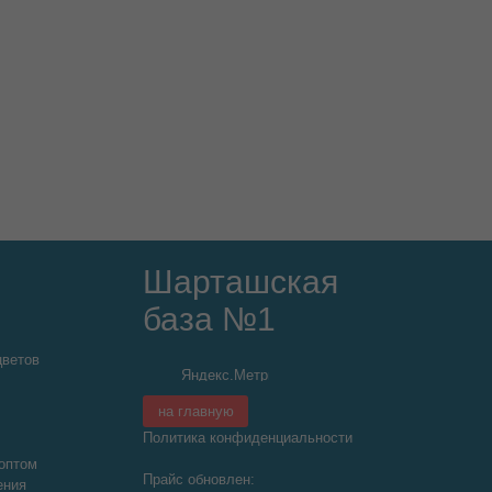
Шарташская
база №1
цветов
на главную
Политика конфиденциальности
оптом
Прайс обновлен:
ения