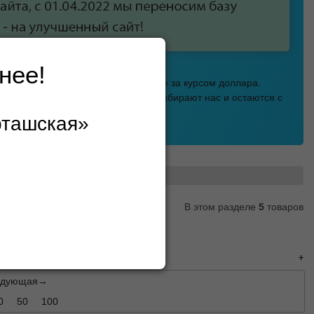
нее!
ья!
мена - НЕ ПОВЫШАТЬ ЦЕНЫ в погоне за курсом доллара.
ли сравнивая цены поставщиков выбирают нас и остаются с
.
рташская»
а Шарташская!
тчики парковки
В этом разделе
5
товаров
едующая→
0
50
100