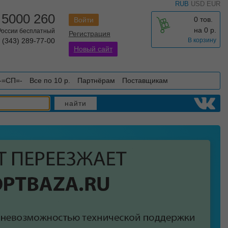
RUB
USD
EUR
 5000 260
0 тов.
Войти
на
0
р.
 России бесплатный
Регистрация
 (343) 289-77-00
В корзину
Новый сайт
-=СП=-
Все по 10 р.
Партнёрам
Поставщикам
найти