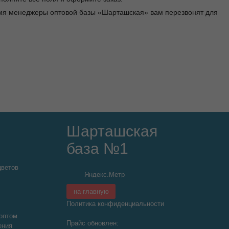
ремя менеджеры оптовой базы «Шарташская» вам перезвонят для
Шарташская
база №1
цветов
на главную
Политика конфиденциальности
оптом
Прайс обновлен:
ения