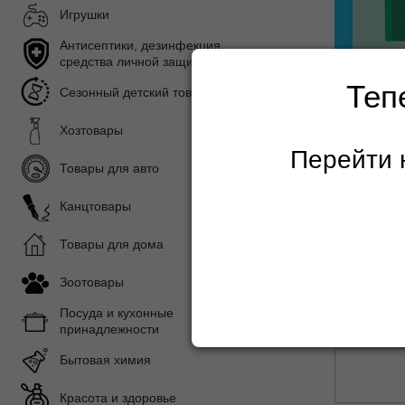
Игрушки
Антисептики, дезинфекция,
средства личной защиты
Теп
Сезонный детский товар
Мы
Повыше
Хозтовары
Перейти 
Товары для авто
Канцтовары
Главная с
Товары для дома
Зоотовары
Датчи
Посуда и кухонные
принадлежности
Показать 
Бытовая химия
Красота и здоровье