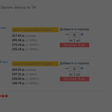
Сбросить фильтр по ТМ
Добавьте в корзину
Цена от суммы ВСЕГО заказа
–
+
317.83
р.
розница
295.58
р.
по 1 шт
от
5000
р.
270.16
р.
Остаток: 3 шт
от
10000
р.
235.19
р.
от
15000
р.
Добавьте в корзину
Цена от суммы ВСЕГО заказа
–
+
265.93
р.
розница
247.31
р.
по 1 шт
от
5000
р.
226.04
р.
Остаток: 4 шт
от
10000
р.
196.79
р.
от
15000
р.
���