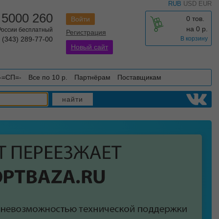
RUB
USD
EUR
 5000 260
0 тов.
Войти
на
0
р.
 России бесплатный
Регистрация
 (343) 289-77-00
В корзину
Новый сайт
-=СП=-
Все по 10 р.
Партнёрам
Поставщикам
найти