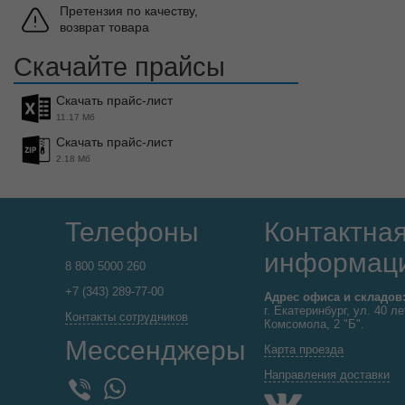
Претензия по качеству,
возврат товара
Скачайте прайсы
Скачать прайс-лист
11.17 Мб
Скачать прайс-лист
2.18 Мб
Телефоны
Контактна
информац
8 800 5000 260
+7 (343) 289-77-00
Адрес офиса и складов
г. Екатеринбург, ул. 40 ле
Контакты сотрудников
Комсомола, 2 "Б".
Мессенджеры
Карта проезда
Направления доставки
WhatsApp
Viber