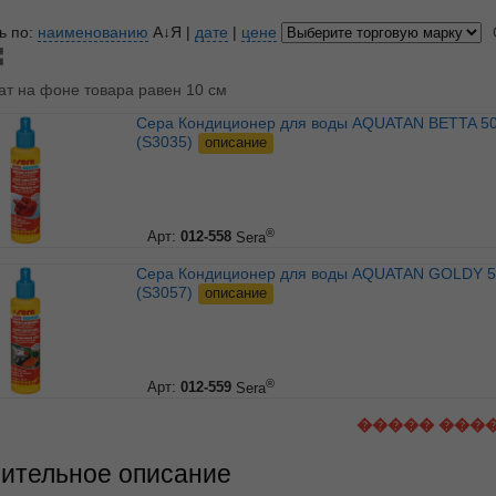
ь по:
наименованию
А↓Я
|
дате
|
цене
ат на фоне товара равен 10 см
Сера Кондиционер для воды AQUATAN BETTA 50 мл
(S3035)
описание
®
Арт:
012-558
Sera
Сера Кондиционер для воды AQUATAN GOLDY 50 мл
(S3057)
описание
®
Арт:
012-559
Sera
����� ���
ительное описание