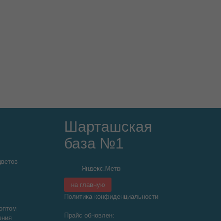
Шарташская
база №1
цветов
на главную
Политика конфиденциальности
оптом
Прайс обновлен:
ения