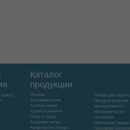
я
Каталог
ия
продукции
Игрушки
Товары для сада и 
:
620072,
т
Хозтовары оптом
Посуда и кухонные
Бытовая химия
принадлежности
Туризм и рыбалка
Инструменты опт
Спорт и отдых
Галантерея
Батарейки оптом
Новогодние товары 
Канцелярские товары
Последние поступл