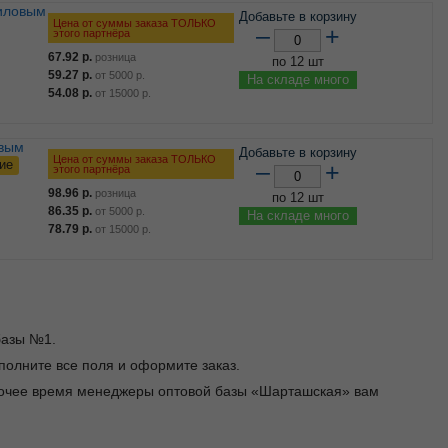
Добавьте в корзину
Цена от суммы заказа ТОЛЬКО
–
+
этого партнёра
67.92
р.
розница
по 12 шт
59.27
р.
от
5000
р.
На складе много
54.08
р.
от
15000
р.
Добавьте в корзину
Цена от суммы заказа ТОЛЬКО
ие
–
+
этого партнёра
98.96
р.
розница
по 12 шт
86.35
р.
от
5000
р.
На складе много
78.79
р.
от
15000
р.
базы №1.
заполните все поля и оформите заказ.
абочее время менеджеры оптовой базы «Шарташская» вам