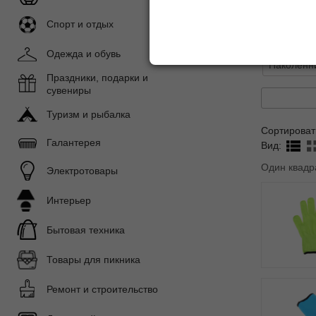
Показать 
Спорт и отдых
Подразде
Одежда и обувь
Наколенн
Праздники, подарки и
сувениры
Туризм и рыбалка
Сортироват
Галантерея
Вид:
Один квадр
Электротовары
Интерьер
Бытовая техника
Товары для пикника
Ремонт и строительство