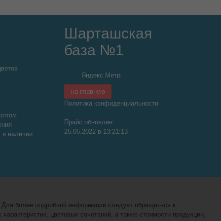
Шарташская
база №1
цветов
на главную
Политика конфиденциальности
оптом
Прайс обновлен:
ения
25.05.2022 в 13:21:13
т в наличии
. Для более подробной информации следует обращаться к
характеристик, цветовых сочетаний, а также стоимости продукции,