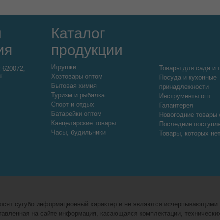
я
Каталог
ия
продукции
Игрушки
Товары для сада и 
:
620072,
т
Хозтовары оптом
Посуда и кухонные
Бытовая химия
принадлежности
Туризм и рыбалка
Инструменты опт
Спорт и отдых
Галантерея
Батарейки оптом
Новогодние товары 
Канцелярские товары
Последние поступл
Часы, будильники
Товары, которых не
 носят сугубо информационный характер и не являются исчерпывающими
авленная на сайте информация, касающаяся комплектации, технических 