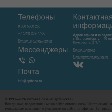
Телефоны
Контактна
информац
8 800 5000 260
+7 (343) 289-77-00
Адрес офиса и складов
г. Екатеринбург, ул. 40 ле
Контакты сотрудников
Комсомола, 2 "Б".
Мессенджеры
Карта проезда
Направления доставки
WhatsApp
Viber
Почта
info@optbaza.ru
© 1999—2026 Оптовая база «Шарташская».
Все данные, представленные на сайте оптовой базы "Шарташская",
менеджерам компании по указанным на сайте телефонам. Вся предст