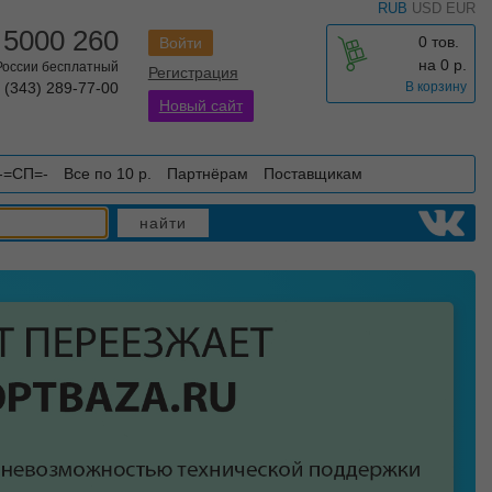
RUB
USD
EUR
 5000 260
0 тов.
Войти
на
0
р.
 России бесплатный
Регистрация
 (343) 289-77-00
В корзину
Новый сайт
-=СП=-
Все по 10 р.
Партнёрам
Поставщикам
найти