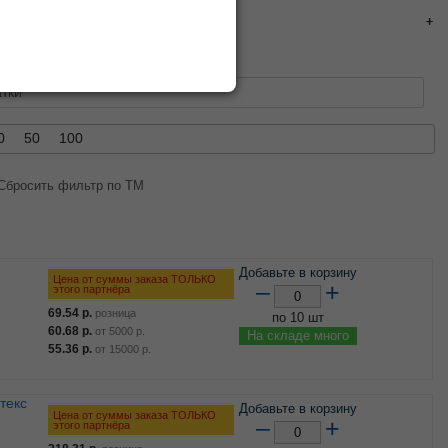
тки
0
50
100
Сбросить фильтр по ТМ
Добавьте в корзину
Цена от суммы заказа ТОЛЬКО
–
+
этого партнёра
69.54
р.
розница
по 10 шт
60.68
р.
от
5000
р.
На складе много
55.36
р.
от
15000
р.
Добавьте в корзину
Цена от суммы заказа ТОЛЬКО
–
+
этого партнёра