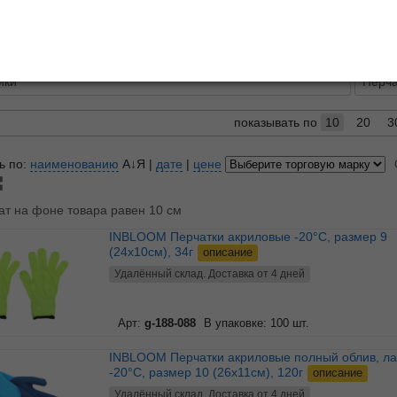
описание
лы
ики
Перча
показывать по
10
20
3
ь по:
наименованию
А↓Я
|
дате
|
цене
ат на фоне товара равен 10 см
INBLOOM Перчатки акриловые -20°C, размер 9
(24х10см), 34г
описание
Удалённый склад. Доставка от 4 дней
Арт:
g-188-088
В упаковке: 100 шт.
INBLOOM Перчатки акриловые полный облив, латекс
-20°C, размер 10 (26х11см), 120г
описание
Удалённый склад. Доставка от 4 дней