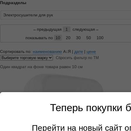
Подразделы
Электросушители для рук
←предыдущая
1
следующая→
показывать по
10
20
30
50
100
Сортировать по:
наименованию
А↓Я
|
дате
|
цене
Сбросить фильтр по ТМ
Один квадрат на фоне товара равен 10 см
Теперь покупки 
Перейти на новый сайт 