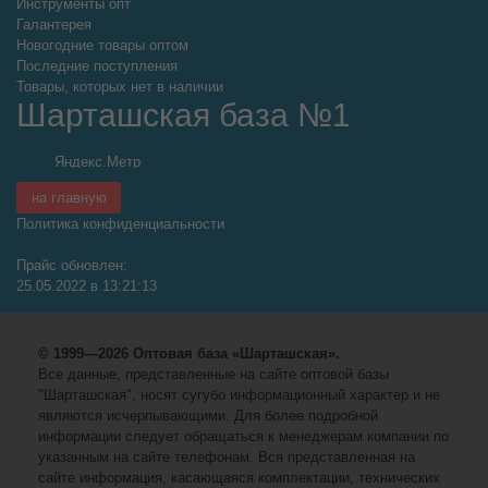
Инструменты опт
Галантерея
Новогодние товары оптом
Последние поступления
Товары, которых нет в наличии
Шарташская база №1
на главную
Политика конфиденциальности
Прайс обновлен:
25.05.2022 в 13:21:13
© 1999—2026 Оптовая база «Шарташская».
Все данные, представленные на сайте оптовой базы
"Шарташская", носят сугубо информационный характер и не
являются исчерпывающими. Для более подробной
информации следует обращаться к менеджерам компании по
указанным на сайте телефонам. Вся представленная на
сайте информация, касающаяся комплектации, технических