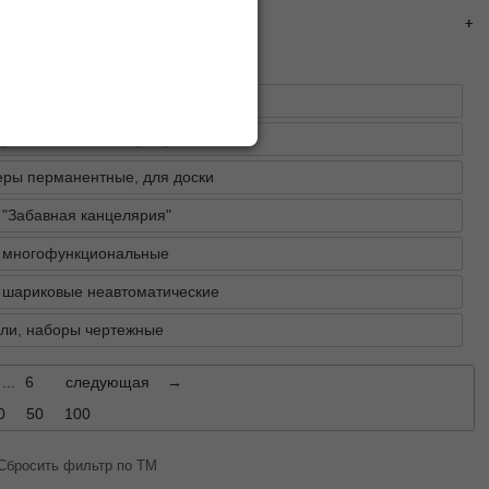
ки
ры "Забавная канцелярия"
ры перманентные, для доски
 "Забавная канцелярия"
 многофункциональные
 шариковые неавтоматические
ли, наборы чертежные
...
6
следующая
→
0
50
100
Сбросить фильтр по ТМ