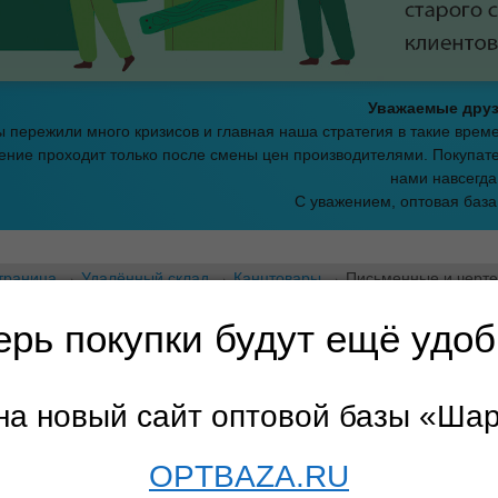
Уважаемые друз
 пережили много кризисов и главная наша стратегия в такие вре
ние проходит только после смены цен производителями. Покупате
нами навсегда
С уважением, оптовая баз
траница
→
Удалённый склад
→
Канцтовары
→ Письменные и черте
ерь покупки будут ещё удоб
Для оформления заказа необходимо купить товаров 
на новый сайт оптовой базы «Ша
менные и чертежные принадлежн
OPTBAZA.RU