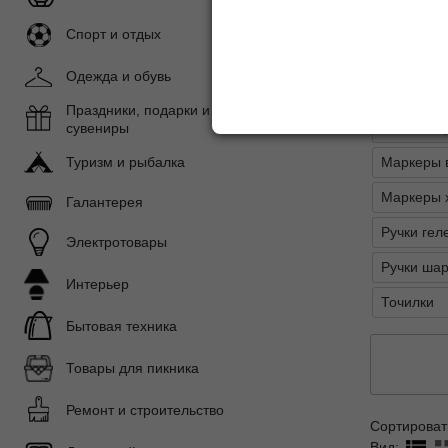
Показать 
Спорт и отдых
Подразде
Одежда и обувь
Карандаш
Праздники, подарки и
Линейки, 
сувениры
Маркеры 
Туризм и рыбалка
Маркеры 
Галантерея
Ручки гел
Электротовары
Ручки шар
Интерьер
Точилки
Бытовая техника
Товары для пикника
Ремонт и строительство
Сортироват
Вид: