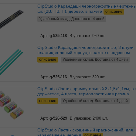
ClipStudio Карандаши чернографитные чертежные, 3
шт. (2B, HB, H), дерево, в пакете
описание
Удалённый склад. Доставка от 4 дней
Арт:
g-525-118
В упаковке: 960 шт.
ClipStudio Карандаши чернографитные, 3 штуки,
пластик, зеленый корпус, в пакете с подвесом
описание
Удалённый склад. Доставка от 4 дней
Арт:
g-525-116
В упаковке: 320 шт.
ClipStudio Ластик прямоугольный 3x1,5x1,1см, в картон.
держателе, 4 цвета, термопластичная резина
описание
Удалённый склад. Доставка от 4 дней
Арт:
g-526-529
В упаковке: 2400 шт.
ClipStudio Ластик скошенный красно-синий, для
карандашей и чернил
описание