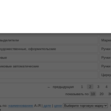
описание
лы
и чернографитные
Ласти
угольники, транспортиры, наборы геометрические
Марке
выделители
Марке
художественные, оформительские
Ручки
евые
Ручки
иковые автоматические
Ручки
Цирку
←
предыдущая
1
2
3
4
показывать по
10
20
3
ь по:
наименованию
А↓Я
|
дате
|
цене