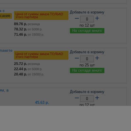
Добавьте в корзину
Цена от суммы заказа ТОЛЬКО
сание
–
+
этого партнёра
89.76
р.
розница
по 12 шт
78.32
р.
от
5000
р.
На складе много
71.46
р.
от
15000
р.
Добавьте в корзину
Цена от суммы заказа ТОЛЬКО
–
+
этого партнёра
25.72
р.
розница
по 25 шт
22.44
р.
от
5000
р.
На складе много
20.48
р.
от
15000
р.
Добавьте в корзину
–
+
45.63
р.
по 12 шт
Фиксированная цена
На складе много