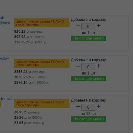
Добавьте в корзину
Цена от суммы заказа ТОЛЬКО
боксе
–
+
этого партнёра
920.13
р.
розница
по 1 шт
802.92
р.
от
5000
р.
На складе много
732.59
р.
от
15000
р.
Добавьте в корзину
Цена от суммы заказа ТОЛЬКО
–
+
этого партнёра
2356.43
р.
розница
по 1 шт
2056.25
р.
от
5000
р.
На складе много
1876.14
р.
от
15000
р.
Добавьте в корзину
Цена от суммы заказа ТОЛЬКО
–
+
этого партнёра
28.95
р.
розница
по 12 шт
25.26
р.
от
5000
р.
На складе много
23.05
р.
от
15000
р.