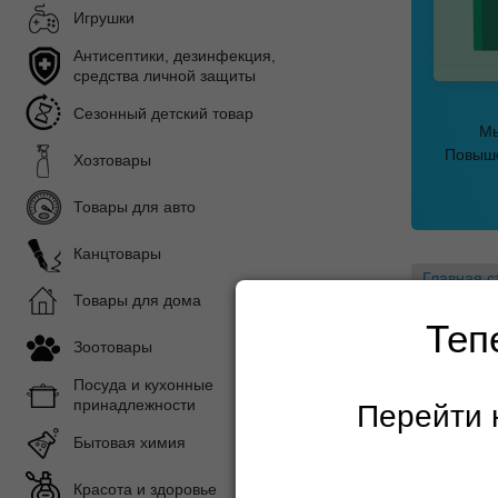
Игрушки
Антисептики, дезинфекция,
средства личной защиты
Сезонный детский товар
Мы
Повыше
Хозтовары
Товары для авто
Канцтовары
Главная с
Товары для дома
Теп
Зоотовары
Посуда и кухонные
принадлежности
Перейти 
Бытовая химия
Пись
Красота и здоровье