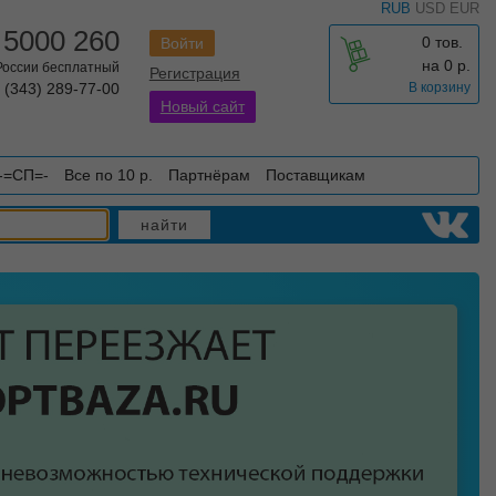
RUB
USD
EUR
 5000 260
0 тов.
Войти
на
0
р.
 России бесплатный
Регистрация
 (343) 289-77-00
В корзину
Новый сайт
-=СП=-
Все по 10 р.
Партнёрам
Поставщикам
найти