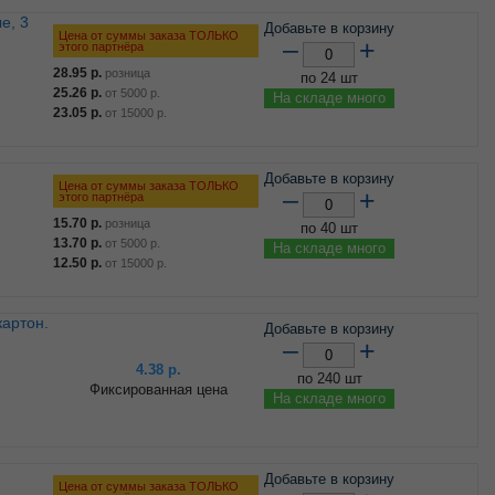
Добавьте в корзину
Цена от суммы заказа ТОЛЬКО
–
+
этого партнёра
28.95
р.
розница
по 24 шт
25.26
р.
от
5000
р.
На складе много
23.05
р.
от
15000
р.
Добавьте в корзину
Цена от суммы заказа ТОЛЬКО
–
+
этого партнёра
15.70
р.
розница
по 40 шт
13.70
р.
от
5000
р.
На складе много
12.50
р.
от
15000
р.
Добавьте в корзину
–
+
4.38
р.
по 240 шт
Фиксированная цена
На складе много
Добавьте в корзину
Цена от суммы заказа ТОЛЬКО