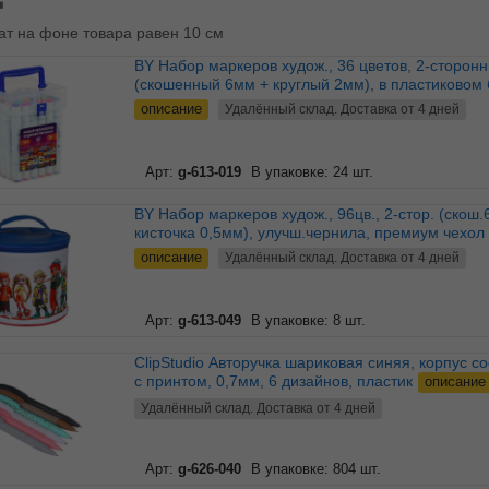
ат на фоне товара равен 10 см
BY Набор маркеров худож., 36 цветов, 2-сторонний
(скошенный 6мм + круглый 2мм), в пластиковом 
описание
Удалённый склад. Доставка от 4 дней
Арт:
g-613-019
В упаковке: 24 шт.
BY Набор маркеров худож., 96цв., 2-стор. (скош.6мм+
кисточка 0,5мм), улучш.чернила, премиум чехол
описание
Удалённый склад. Доставка от 4 дней
Арт:
g-613-049
В упаковке: 8 шт.
ClipStudio Авторучка шариковая синяя, корпус софт тач
с принтом, 0,7мм, 6 дизайнов, пластик
описание
Удалённый склад. Доставка от 4 дней
Арт:
g-626-040
В упаковке: 804 шт.