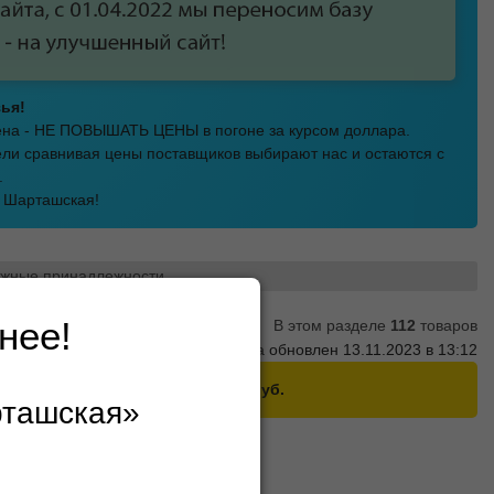
ья!
мена - НЕ ПОВЫШАТЬ ЦЕНЫ в погоне за курсом доллара.
ли сравнивая цены поставщиков выбирают нас и остаются с
.
а Шарташская!
жные принадлежности
нее!
В этом разделе
112
товаров
Прайс партнёра обновлен 13.11.2023 в 13:12
этого партнера на
сумму от 2400 руб.
рташская»
ости