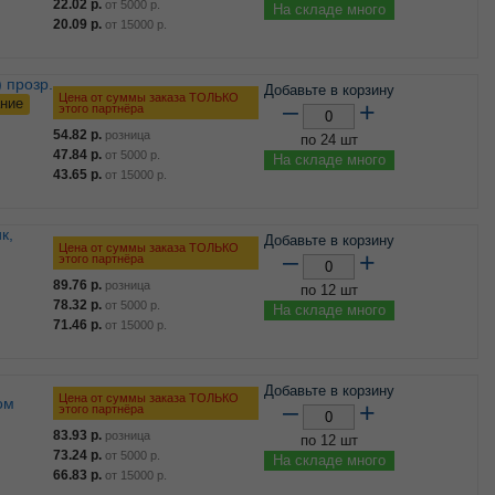
22.02
р.
от
5000
р.
На складе много
20.09
р.
от
15000
р.
Добавьте в корзину
Цена от суммы заказа ТОЛЬКО
ние
–
+
этого партнёра
54.82
р.
розница
по 24 шт
47.84
р.
от
5000
р.
На складе много
43.65
р.
от
15000
р.
Добавьте в корзину
Цена от суммы заказа ТОЛЬКО
–
+
этого партнёра
89.76
р.
розница
по 12 шт
78.32
р.
от
5000
р.
На складе много
71.46
р.
от
15000
р.
Добавьте в корзину
Цена от суммы заказа ТОЛЬКО
ом
–
+
этого партнёра
83.93
р.
розница
по 12 шт
73.24
р.
от
5000
р.
На складе много
66.83
р.
от
15000
р.