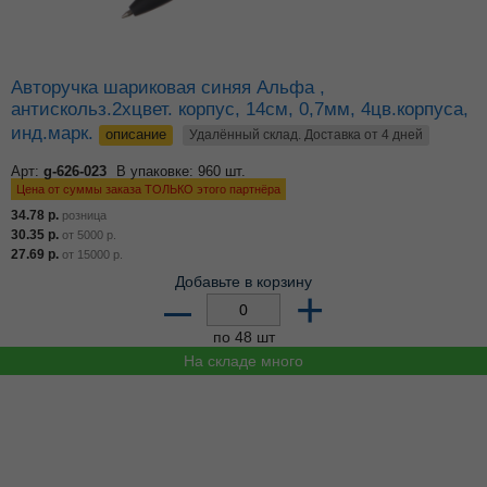
Авторучка шариковая синяя Альфа ,
антискольз.2хцвет. корпус, 14см, 0,7мм, 4цв.корпуса,
инд.марк.
описание
Удалённый склад. Доставка от 4 дней
Арт:
g-626-023
В упаковке: 960 шт.
Цена от суммы заказа ТОЛЬКО этого партнёра
34.78
р.
розница
30.35
р.
от
5000
р.
27.69
р.
от
15000
р.
Добавьте в корзину
–
+
по 48 шт
На складе много