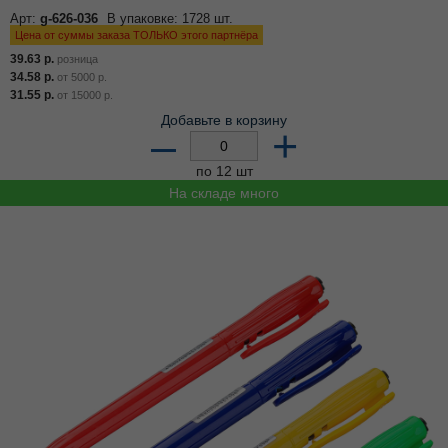
Арт:
g-626-036
В упаковке: 1728 шт.
Цена от суммы заказа ТОЛЬКО этого партнёра
39.63
р.
розница
34.58
р.
от
5000
р.
31.55
р.
от
15000
р.
Добавьте в корзину
–
+
по 12 шт
На складе много