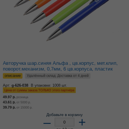
Авторучка шар.синяя Альфа , цв.корпус, мет.клип,
поворот.механизм, 0,7мм, 6 цв.корпуса, пластик
описание
Удалённый склад. Доставка от 4 дней
Арт:
g-626-038
В упаковке: 1008 шт.
Цена от суммы заказа ТОЛЬКО этого партнёра
49.97
р.
розница
43.61
р.
от
5000
р.
39.79
р.
от
15000
р.
Добавьте в корзину
–
+