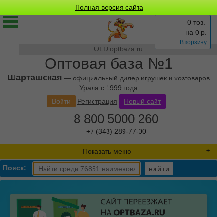
Полная версия сайта
0 тов.
на
0
р.
В корзину
OLD.optbaza.ru
Оптовая база №1
Шарташская
— официальный дилер игрушек и хозтоваров
Урала с 1999 года
Войти
Регистрация
Новый сайт
8 800 5000 260
+7 (343) 289-77-00
Показать меню
Поиск:
найти