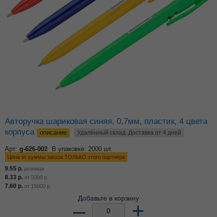
Авторучка шариковая синяя, 0,7мм, пластик, 4 цвета
корпуса
описание
Удалённый склад. Доставка от 4 дней
Арт:
g-626-002
В упаковке: 2000 шт.
Цена от суммы заказа ТОЛЬКО этого партнёра
9.55
р.
розница
8.33
р.
от
5000
р.
7.60
р.
от
15000
р.
Добавьте в корзину
–
+