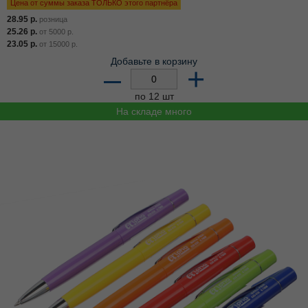
Цена от суммы заказа ТОЛЬКО этого партнёра
28.95
р.
розница
25.26
р.
от
5000
р.
23.05
р.
от
15000
р.
Добавьте в корзину
–
+
по 12 шт
На складе много