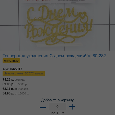
Топпер для украшения С днем рождения! VL80-282
описание
Арт:
042-913
Цена от суммы ВСЕГО заказа
74.25
р.
розница
69.05
р.
от
5000
р.
63.11
р.
от
10000
р.
54.95
р.
от
15000
р.
Добавьте в корзину
–
+
по 1 шт