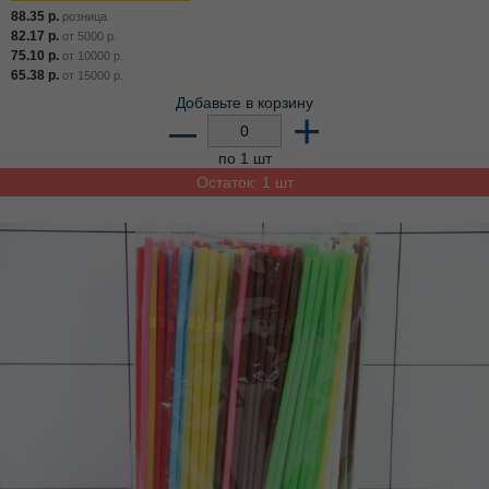
88.35
р.
розница
82.17
р.
от
5000
р.
75.10
р.
от
10000
р.
65.38
р.
от
15000
р.
Добавьте в корзину
–
+
по 1 шт
Остаток: 1 шт