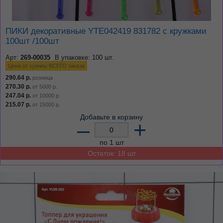
ПИКИ декоративные YTE042419 831782 с кружками
100шт /100шт
Арт:
269-00035
В упаковке: 100 шт.
Цена от суммы ВСЕГО заказа
290.64
р.
розница
270.30
р.
от
5000
р.
247.04
р.
от
10000
р.
215.07
р.
от
15000
р.
Добавьте в корзину
–
+
по 1 шт
Остаток: 18 шт