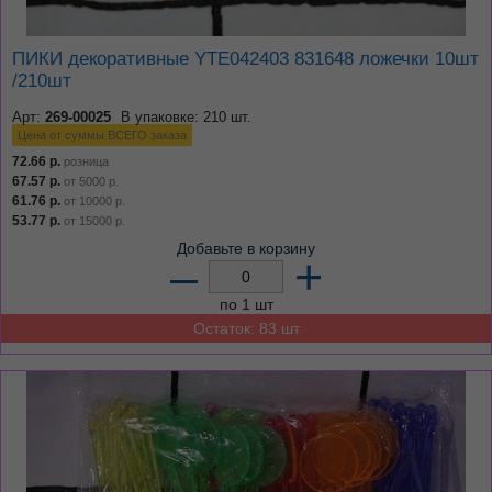
ПИКИ декоративные YTE042403 831648 ложечки 10шт
/210шт
Арт:
269-00025
В упаковке: 210 шт.
Цена от суммы ВСЕГО заказа
72.66
р.
розница
67.57
р.
от
5000
р.
61.76
р.
от
10000
р.
53.77
р.
от
15000
р.
Добавьте в корзину
–
+
по 1 шт
Остаток: 83 шт