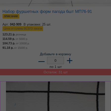
Набор фуршетных форм пагода 6шт МП76-91
описание
Арт:
042-909
В упаковке: 25 шт.
Цена от суммы ВСЕГО заказа
123.21
р.
розница
114.59
р.
от
5000
р.
104.73
р.
от
10000
р.
91.18
р.
от
15000
р.
Добавьте в корзину
–
+
по 1 шт
Остаток: 31 шт