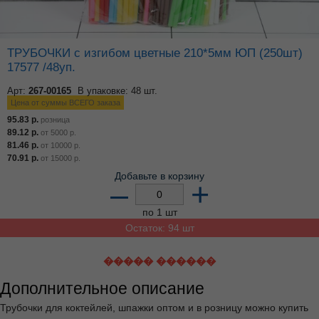
ТРУБОЧКИ с изгибом цветные 210*5мм ЮП (250шт)
17577 /48уп.
Арт:
267-00165
В упаковке: 48 шт.
Цена от суммы ВСЕГО заказа
95.83
р.
розница
89.12
р.
от
5000
р.
81.46
р.
от
10000
р.
70.91
р.
от
15000
р.
Добавьте в корзину
–
+
по 1 шт
Остаток: 94 шт
����� ������
Дополнительное описание
Трубочки для коктейлей, шпажки оптом и в розницу можно купить