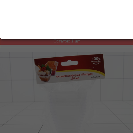
123.48
р.
от
5000
р.
112.85
р.
от
10000
р.
98.25
р.
от
15000
р.
Добавьте в корзину
–
+
по 1 шт
Остаток: 1 шт