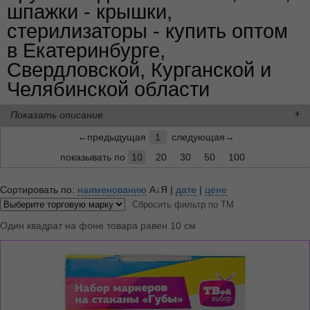
шпажки - крышки,
стерилизаторы - купить оптом
в Екатеринбурге,
Свердловской, Курганской и
Челябинской области
Показать описание
←предыдущая
1
следующая→
показывать по
10
20
30
50
100
Сортировать по:
наименованию
А↓Я
|
дате
|
цене
Сбросить фильтр по ТМ
Один квадрат на фоне товара равен 10 см