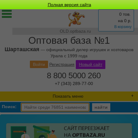
Полная версия сайта
0 тов.
на
0
р.
В корзину
OLD.optbaza.ru
Оптовая база №1
Шарташская
— официальный дилер игрушек и хозтоваров
Урала с 1999 года
Войти
Регистрация
Новый сайт
8 800 5000 260
+7 (343) 289-77-00
Показать меню
Поиск:
найти