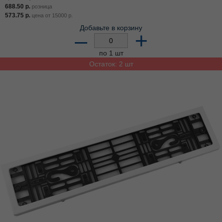
688.50
р.
розница
573.75
р.
цена от
15000
р.
Добавьте в корзину
–
+
по 1 шт
Остаток: 2 шт