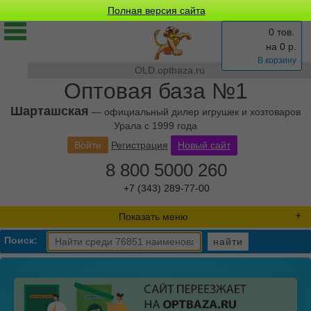
Полная версия сайта
0 тов.
на
0
р.
В корзину
OLD.optbaza.ru
Оптовая база №1
Шарташская
— официальный дилер игрушек и хозтоваров
Урала с 1999 года
Войти
Регистрация
Новый сайт
8 800 5000 260
+7 (343) 289-77-00
Показать меню
Поиск:
найти