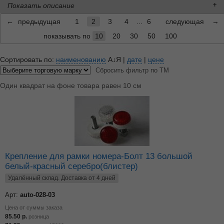
Показать описание
←
предыдущая
1
2
3
4
...
6
следующая
→
показывать по
10
20
30
50
100
Сортировать по:
наименованию
А↓Я
|
дате
|
цене
Сбросить фильтр по ТМ
Один квадрат на фоне товара равен 10 см
Крепление для рамки номера-Болт 13 большой
белый-красный серебро(блистер)
Удалённый склад. Доставка от 4 дней
Арт:
auto-028-03
Цена от суммы заказа
85.50
р.
розница