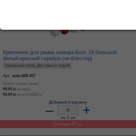
Остаток: 270 шт
Крепление для рамки номера-Болт 19 большой
белый-красный серебро (не блистер)
Удалённый склад. Доставка от 4 дней
Арт:
auto-028-457
Цена от суммы заказа
60.00
р.
розница
50.00
р.
цена от
15000
р.
Добавьте в корзину
–
+
по 1 шт
Остаток: 97 шт