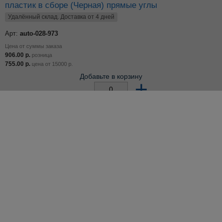
пластик в сборе (Черная) прямые углы
Удалённый склад. Доставка от 4 дней
Арт:
auto-028-973
Цена от суммы заказа
906.00
р.
розница
755.00
р.
цена от
15000
р.
Добавьте в корзину
–
+
по 1 шт
Остаток: 5 шт