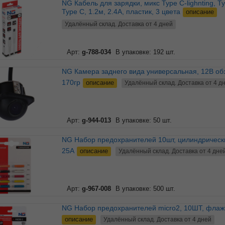
NG Кабель для зарядки, микс Type C-lighnting, Type C-
Type C, 1.2м, 2.4A, пластик, 3 цвета
описание
Удалённый склад. Доставка от 4 дней
Арт:
g-788-034
В упаковке: 192 шт.
NG Камера заднего вида универсальная, 12В обзор 90-
170гр
описание
Удалённый склад. Доставка от 4 д
Арт:
g-944-013
В упаковке: 50 шт.
NG Набор предохранителей 10шт, цилиндрические, 5-
25А
описание
Удалённый склад. Доставка от 4 дне
Арт:
g-967-008
В упаковке: 500 шт.
NG Набор предохранителей micro2, 10ШТ, фла
описание
Удалённый склад. Доставка от 4 дней