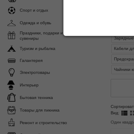
Показать 
Спорт и отдых
Подразде
Одежда и обувь
Алкотесте
Праздники, подарки и
Зарядные
сувениры
Кабели дл
Туризм и рыбалка
Предохран
Галантерея
Чайники 
Электротовары
Интерьер
Бытовая техника
Сортироват
Товары для пикника
Вид:
Один квадр
Ремонт и строительство