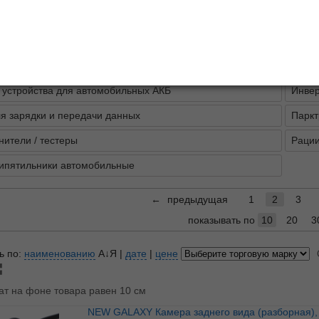
описание
лы
ры / антисон
Видео
 устройства для автомобильных АКБ
Инве
я зарядки и передачи данных
Паркт
ители / тестеры
Раци
кипятильники автомобильные
←
предыдущая
1
2
3
показывать по
10
20
3
ь по:
наименованию
А↓Я
|
дате
|
цене
ат на фоне товара равен 10 см
NEW GALAXY Камера заднего вида (разборная), NTSC,