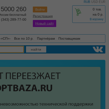
RUB
USD
EUR
 5000 260
0 тов.
Войти
на
0
р.
 России бесплатный
Регистрация
 (343) 289-77-00
В корзину
Новый сайт
-=СП=-
Все по 10 р.
Партнёрам
Поставщикам
найти