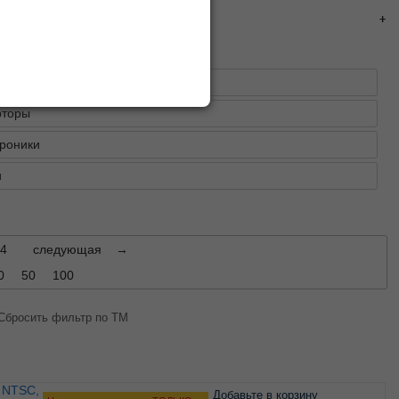
регистраторы
рторы
роники
и
4
следующая
→
0
50
100
Сбросить фильтр по ТМ
Добавьте в корзину