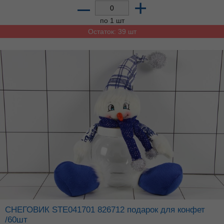
–
+
по 1 шт
Остаток: 39 шт
СНЕГОВИК STE041701 826712 подарок для конфет
/60шт