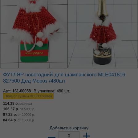
ФУТЛЯР новогодний для шампанского MLE041816
827500 Дед Мороз /480шт
Арт:
161-00038
В упаковке: 480 шт.
Цена от суммы ВСЕГО заказа
114.38
р.
розница
106.37
р.
от
5000
р.
97.22
р.
от
10000
р.
84.64
р.
от
15000
р.
Добавьте в корзину
–
+