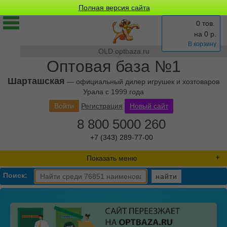
Полная версия сайта
0 тов.
на
0
р.
В корзину
OLD.optbaza.ru
Оптовая база №1
Шарташская
— официальный дилер игрушек и хозтоваров
Урала с 1999 года
Войти
Регистрация
Новый сайт
8 800 5000 260
+7 (343) 289-77-00
Показать меню
Поиск:
найти