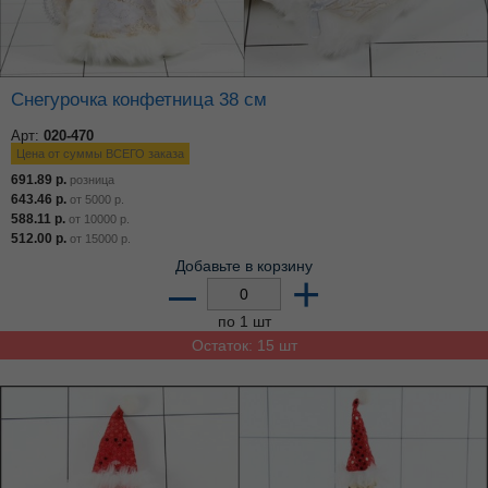
Снегурочка конфетница 38 см
Арт:
020-470
Цена от суммы ВСЕГО заказа
691.89
р.
розница
643.46
р.
от
5000
р.
588.11
р.
от
10000
р.
512.00
р.
от
15000
р.
Добавьте в корзину
–
+
по 1 шт
Остаток: 15 шт