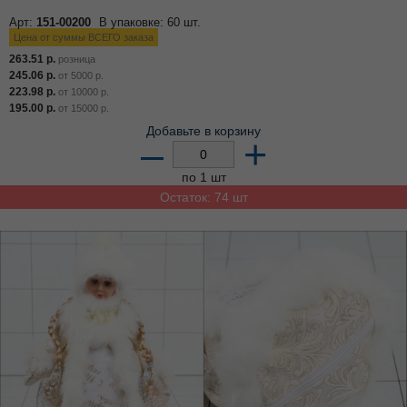
Арт:
151-00200
В упаковке: 60 шт.
Цена от суммы ВСЕГО заказа
263.51
р.
розница
245.06
р.
от
5000
р.
223.98
р.
от
10000
р.
195.00
р.
от
15000
р.
Добавьте в корзину
–
+
по 1 шт
Остаток: 74 шт