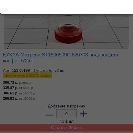
КУКЛА-Матрена ST1506509C 826708 подарок для
конфет /72шт
Арт:
151-00199
В упаковке: 72 шт.
Цена от суммы ВСЕГО заказа
360.72
р.
розница
335.47
р.
от
5000
р.
306.61
р.
от
10000
р.
266.93
р.
от
15000
р.
Добавьте в корзину
–
+
по 1 шт
Остаток: 304 шт