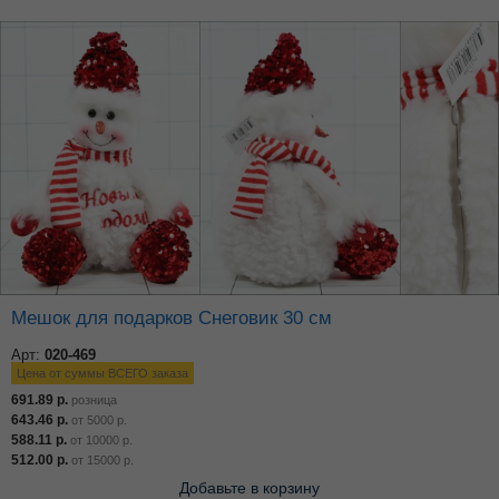
Мешок для подарков Снеговик 30 см
Арт:
020-469
Цена от суммы ВСЕГО заказа
691.89
р.
розница
643.46
р.
от
5000
р.
588.11
р.
от
10000
р.
512.00
р.
от
15000
р.
Добавьте в корзину