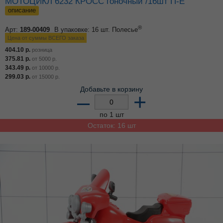
МОТОЦИКЛ 6232 КРОСС гоночный /16шт П-Е
описание
®
Арт:
189-00409
В упаковке: 16 шт.
Полесье
Цена от суммы ВСЕГО заказа
404.10
р.
розница
375.81
р.
от
5000
р.
343.49
р.
от
10000
р.
299.03
р.
от
15000
р.
Добавьте в корзину
–
+
по 1 шт
Остаток: 16 шт