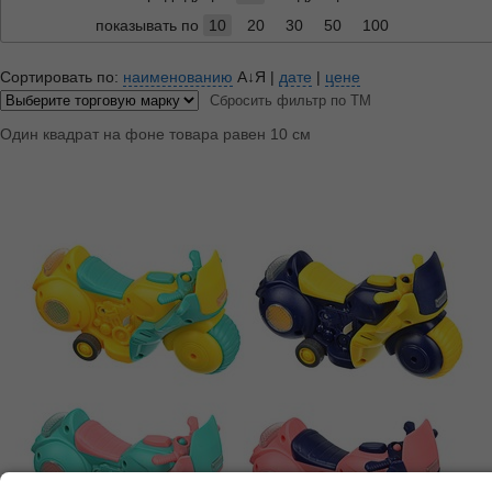
показывать по
10
20
30
50
100
Сортировать по:
наименованию
А↓Я
|
дате
|
цене
Сбросить фильтр по ТМ
Один квадрат на фоне товара равен 10 см