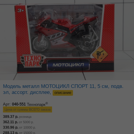
Модель металл МОТОЦИКЛ СПОРТ 11, 5 см, подв.
эл, ассорт. дисплее,
описание
®
Арт:
040-551
Технопарк
Цена от суммы ВСЕГО заказа
389.37
р.
розница
362.11
р.
от
5000
р.
330.96
р.
от
10000
р.
288.13
р.
от
15000
р.