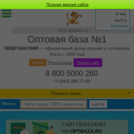
Полная версия сайта
0 тов.
на
0
р.
В корзину
OLD.optbaza.ru
Оптовая база №1
Шарташская
— официальный дилер игрушек и хозтоваров
Урала с 1999 года
Войти
Регистрация
Новый сайт
8 800 5000 260
+7 (343) 289-77-00
Показать меню
Поиск:
найти