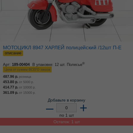
МОТОЦИКЛ 8947 ХАРЛЕЙ полицейский /12шт П-Е
описание
®
Арт:
189-00404
В упаковке: 12 шт.
Полесье
Цена от суммы ВСЕГО заказа
487.96
р.
розница
453.80
р.
от
5000
р.
414.77
р.
от
10000
р.
361.09
р.
от
15000
р.
Добавьте в корзину
–
+
по 1 шт
Остаток: 1 шт