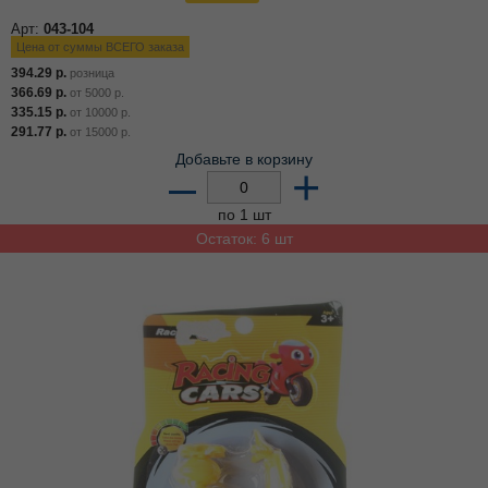
Арт:
043-104
Цена от суммы ВСЕГО заказа
394.29
р.
розница
366.69
р.
от
5000
р.
335.15
р.
от
10000
р.
291.77
р.
от
15000
р.
Добавьте в корзину
–
+
по 1 шт
Остаток: 6 шт