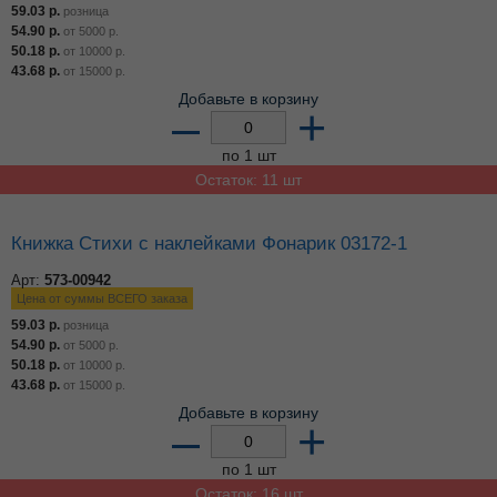
Книжка Стихи с наклейками Кукла 03173-8
Арт:
573-00941
Цена от суммы ВСЕГО заказа
59.03
р.
розница
54.90
р.
от
5000
р.
50.18
р.
от
10000
р.
43.68
р.
от
15000
р.
Добавьте в корзину
–
+
по 1 шт