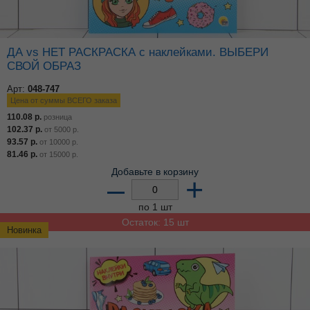
ДА vs НЕТ РАСКРАСКА с наклейками. ВЫБЕРИ
СВОЙ ОБРАЗ
Арт:
048-747
Цена от суммы ВСЕГО заказа
110.08
р.
розница
102.37
р.
от
5000
р.
93.57
р.
от
10000
р.
81.46
р.
от
15000
р.
Добавьте в корзину
–
+
по 1 шт
Остаток: 15 шт
Новинка