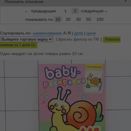
Показать описание
←
предыдущая
1
2
следующая→
показывать по
10
20
30
50
100
Сортировать по:
наименованию
А↓Я
|
дате
|
цене
|
Сбросить фильтр по ТМ
Показать
новинки за 7 дней (2)
Один квадрат на фоне товара равен 10 см