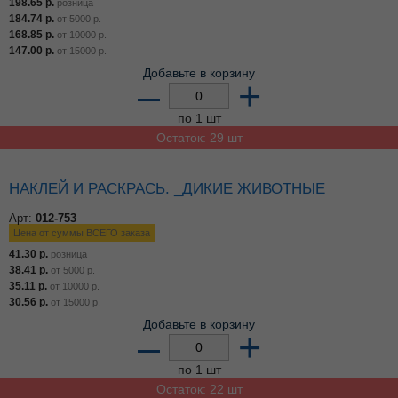
54.90
р.
от
5000
р.
50.18
р.
от
10000
р.
43.68
р.
от
15000
р.
Добавьте в корзину
–
+
по 1 шт
Остаток: 16 шт