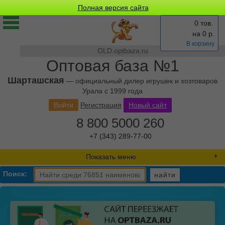
Полная версия сайта
0 тов.
на
0
р.
В корзину
OLD.optbaza.ru
Оптовая база №1
Шарташская
— официальный дилер игрушек и хозтоваров
Урала с 1999 года
Войти
Регистрация
Новый сайт
8 800 5000 260
+7 (343) 289-77-00
Показать меню
Поиск:
найти