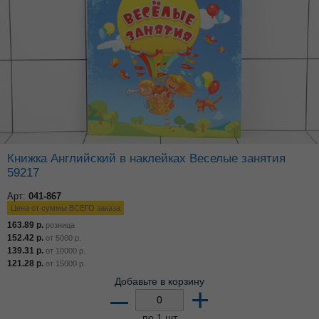
Книжка Английский в наклейках Веселые занятия
59217
Арт:
041-867
Цена от суммы ВСЕГО заказа
163.89
р.
розница
152.42
р.
от
5000
р.
139.31
р.
от
10000
р.
121.28
р.
от
15000
р.
Добавьте в корзину
–
+
по 1 шт