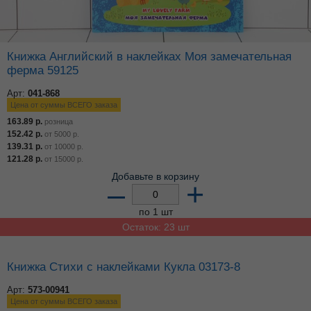
Книжка Английский в наклейках Моя замечательная
ферма 59125
Арт:
041-868
Цена от суммы ВСЕГО заказа
163.89
р.
розница
152.42
р.
от
5000
р.
139.31
р.
от
10000
р.
121.28
р.
от
15000
р.
Добавьте в корзину
–
+
по 1 шт
Остаток: 23 шт