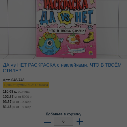
ДА vs НЕТ РАСКРАСКА с наклейками. ЧТО В ТВОЁМ
СТИЛЕ?
Арт:
048-748
Цена от суммы ВСЕГО заказа
110.08
р.
розница
102.37
р.
от
5000
р.
93.57
р.
от
10000
р.
81.46
р.
от
15000
р.
Добавьте в корзину
–
+