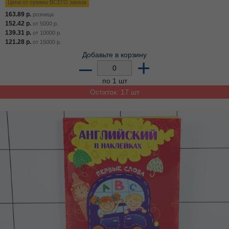
Цена от суммы ВСЕГО заказа
163.89
р.
розница
152.42
р.
от
5000
р.
139.31
р.
от
10000
р.
121.28
р.
от
15000
р.
Добавьте в корзину
–
+
по 1 шт
Остаток: 17 шт