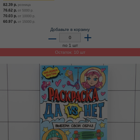
82.39
р.
розница
76.62
р.
от
5000
р.
70.03
р.
от
10000
р.
60.97
р.
от
15000
р.
Добавьте в корзину
–
+
по 1 шт
Остаток: 10 шт