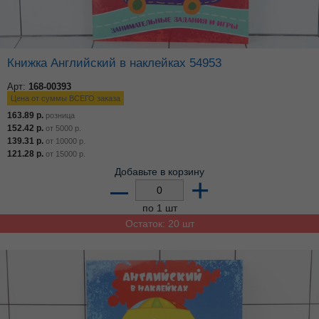
Книжка Английский в наклейках 54953
Арт:
168-00393
Цена от суммы ВСЕГО заказа
163.89
р.
розница
152.42
р.
от
5000
р.
139.31
р.
от
10000
р.
121.28
р.
от
15000
р.
Добавьте в корзину
–
+
по 1 шт
Остаток: 20 шт