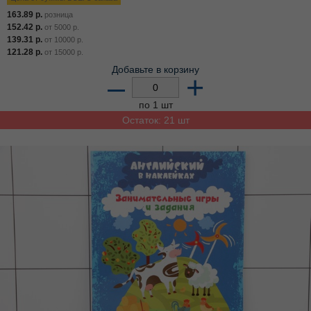
163.89
р.
розница
152.42
р.
от
5000
р.
139.31
р.
от
10000
р.
121.28
р.
от
15000
р.
Добавьте в корзину
–
+
по 1 шт
Остаток: 21 шт