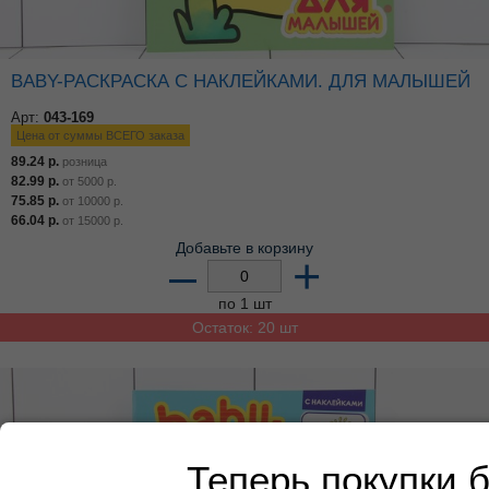
BABY-РАСКРАСКА С НАКЛЕЙКАМИ. ДЛЯ МАЛЫШЕЙ
Арт:
043-169
Цена от суммы ВСЕГО заказа
89.24
р.
розница
82.99
р.
от
5000
р.
75.85
р.
от
10000
р.
66.04
р.
от
15000
р.
Добавьте в корзину
–
+
по 1 шт
Остаток: 20 шт
Теперь покупки 