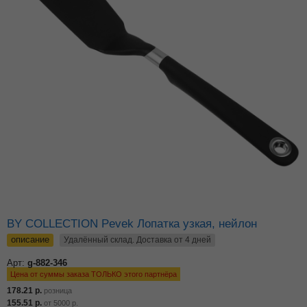
BY COLLECTION Pevek Лопатка узкая, нейлон
описание
Удалённый склад. Доставка от 4 дней
Арт:
g-882-346
Цена от суммы заказа ТОЛЬКО этого партнёра
178.21
р.
розница
155.51
р.
от
5000
р.