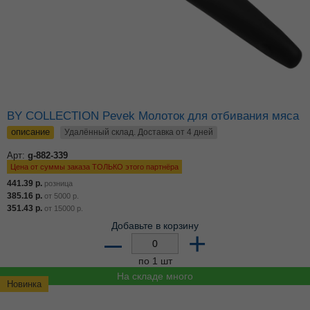
BY COLLECTION Pevek Молоток для отбивания мяса
описание
Удалённый склад. Доставка от 4 дней
Арт:
g-882-339
Цена от суммы заказа ТОЛЬКО этого партнёра
441.39
р.
розница
385.16
р.
от
5000
р.
351.43
р.
от
15000
р.
Добавьте в корзину
–
+
по 1 шт
На складе много
Новинка