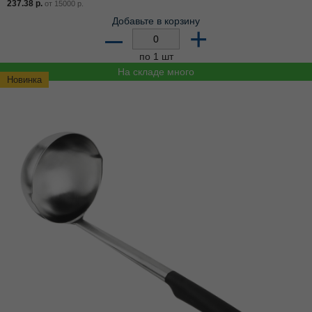
237.38
р.
от
15000
р.
Добавьте в корзину
–
+
по 1 шт
На складе много
Новинка