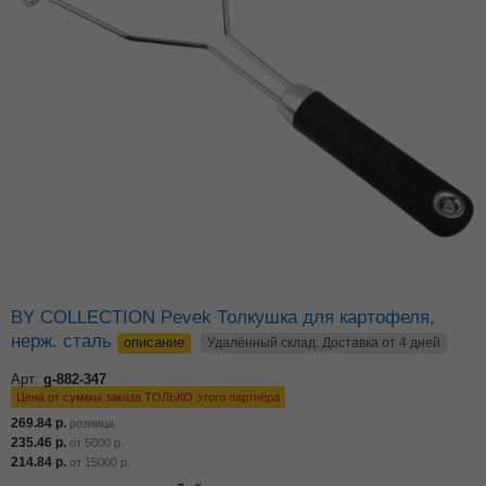
BY COLLECTION Pevek Толкушка для картофеля,
нерж. сталь
описание
Удалённый склад. Доставка от 4 дней
Арт:
g-882-347
Цена от суммы заказа ТОЛЬКО этого партнёра
269.84
р.
розница
235.46
р.
от
5000
р.
214.84
р.
от
15000
р.