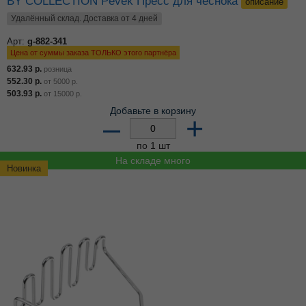
BY COLLECTION Pevek Пресс для чеснока
описание
Удалённый склад. Доставка от 4 дней
Арт:
g-882-341
Цена от суммы заказа ТОЛЬКО этого партнёра
632.93
р.
розница
552.30
р.
от
5000
р.
503.93
р.
от
15000
р.
Добавьте в корзину
–
+
по 1 шт
На складе много
Новинка