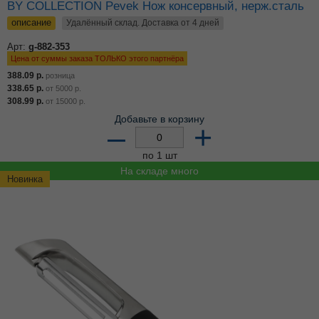
BY COLLECTION Pevek Нож консервный, нерж.сталь
описание
Удалённый склад. Доставка от 4 дней
Арт:
g-882-353
Цена от суммы заказа ТОЛЬКО этого партнёра
388.09
р.
розница
338.65
р.
от
5000
р.
308.99
р.
от
15000
р.
Добавьте в корзину
–
+
по 1 шт
На складе много
Новинка