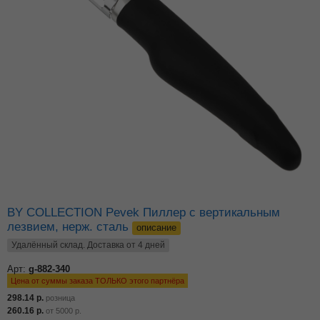
BY COLLECTION Pevek Пиллер с вертикальным
лезвием, нерж. сталь
описание
Удалённый склад. Доставка от 4 дней
Арт:
g-882-340
Цена от суммы заказа ТОЛЬКО этого партнёра
298.14
р.
розница
260.16
р.
от
5000
р.