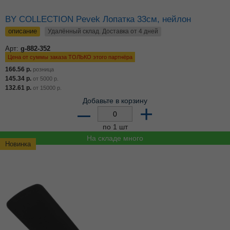
BY COLLECTION Pevek Лопатка 33см, нейлон
описание
Удалённый склад. Доставка от 4 дней
Арт:
g-882-352
Цена от суммы заказа ТОЛЬКО этого партнёра
166.56
р.
розница
145.34
р.
от
5000
р.
132.61
р.
от
15000
р.
Добавьте в корзину
–
+
по 1 шт
На складе много
Новинка