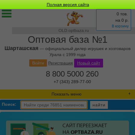
Полная версия сайта
0 тов.
на
0
р.
В корзину
OLD.optbaza.ru
Оптовая база №1
Шарташская
— официальный дилер игрушек и хозтоваров
Урала с 1999 года
Войти
Регистрация
Новый сайт
8 800 5000 260
+7 (343) 289-77-00
Показать меню
Поиск:
найти