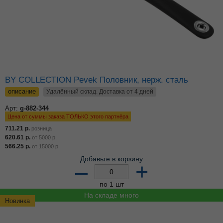
BY COLLECTION Pevek Половник, нерж. сталь
описание
Удалённый склад. Доставка от 4 дней
Арт:
g-882-344
Цена от суммы заказа ТОЛЬКО этого партнёра
711.21
р.
розница
620.61
р.
от
5000
р.
566.25
р.
от
15000
р.
Добавьте в корзину
–
+
по 1 шт
На складе много
Новинка