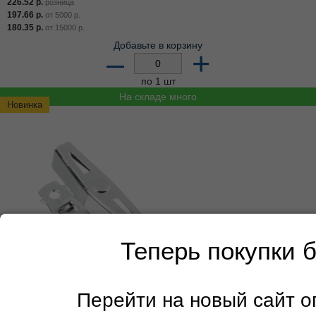
226.52
р.
розница
197.66
р.
от
5000
р.
180.35
р.
от
15000
р.
Добавьте в корзину
–
+
по 1 шт
На складе много
Новинка
Теперь покупки 
Перейти на новый сайт 