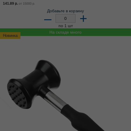
141.89
р.
от
15000
р.
Добавьте в корзину
–
+
по 1 шт
На складе много
Новинка