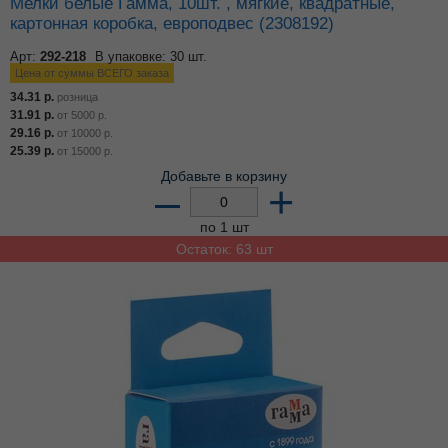
Мелки белые Гамма, 10шт. , мягкие, квадратные,
картонная коробка, европодвес (2308192)
Арт:
292-218
В упаковке: 30 шт.
Цена от суммы ВСЕГО заказа
34.31
р.
розница
31.91
р.
от
5000
р.
29.16
р.
от
10000
р.
25.39
р.
от
15000
р.
Добавьте в корзину
–
+
по 1 шт
Остаток: 63 шт