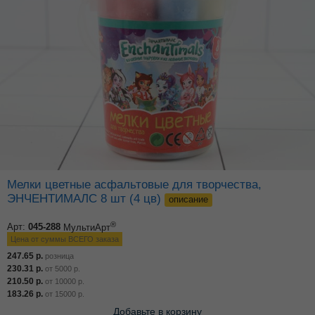
Мелки цветные асфальтовые для творчества,
ЭНЧЕНТИМАЛС 8 шт (4 цв)
описание
®
Арт:
045-288
МультиАрт
Цена от суммы ВСЕГО заказа
247.65
р.
розница
230.31
р.
от
5000
р.
210.50
р.
от
10000
р.
183.26
р.
от
15000
р.
Добавьте в корзину