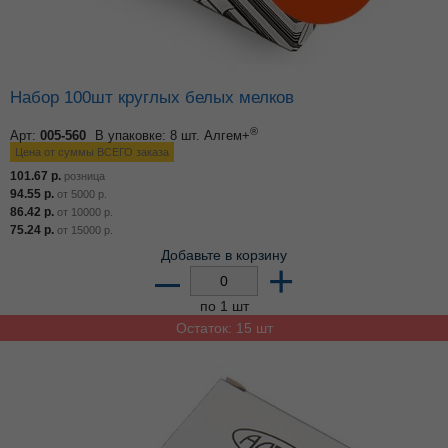
Набор 100шт круглых белых мелков
®
Арт:
005-560
В упаковке: 8 шт.
Алгем+
Цена от суммы ВСЕГО заказа
101.67
р.
розница
94.55
р.
от
5000
р.
86.42
р.
от
10000
р.
75.24
р.
от
15000
р.
Добавьте в корзину
–
+
по 1 шт
Остаток: 15 шт