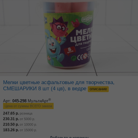
Мелки цветные асфальтовые для творчества,
СМЕШАРИКИ 8 шт (4 цв), в ведре
описание
®
Арт:
045-298
МультиАрт
Цена от суммы ВСЕГО заказа
247.65
р.
розница
230.31
р.
от
5000
р.
210.50
р.
от
10000
р.
183.26
р.
от
15000
р.
Добавьте в корзину