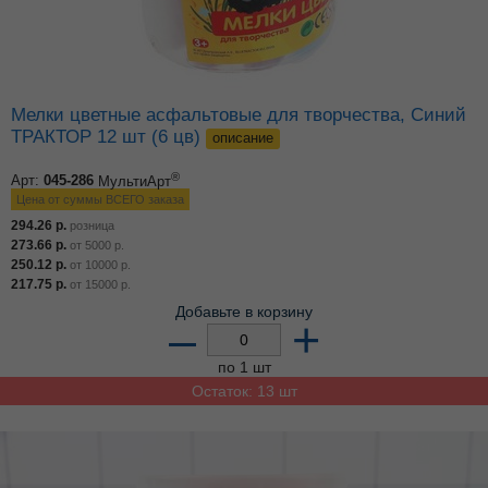
Мелки цветные асфальтовые для творчества, Синий
ТРАКТОР 12 шт (6 цв)
описание
®
Арт:
045-286
МультиАрт
Цена от суммы ВСЕГО заказа
294.26
р.
розница
273.66
р.
от
5000
р.
250.12
р.
от
10000
р.
217.75
р.
от
15000
р.
Добавьте в корзину
–
+
по 1 шт
Остаток: 13 шт