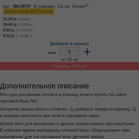
®
Арт:
366-00757
В упаковке: 131 шт.
Алгем+
Цена от суммы ВСЕГО заказа
11.24
р.
розница
10.45
р.
от
5000
р.
9.55
р.
от
10000
р.
8.32
р.
от
15000
р.
Добавьте в корзину
–
+
по 10 шт
Остаток: 491 шт
Дополнительное описание
Мел для рисования оптом и в розницу можно купить на сайте
торговой базы №1.
Алгоритм заказа лёгок и понятен: 1) добавьте товары в корзину; 2)
в корзине заполните все поля и оформите заказ.
Купить Мел для рисования и другие товары можно круглосуточно.
В рабочее время менеджеры оптовой базы «Шарташская» вам
перезвонят для согласования всех деталей заказа.