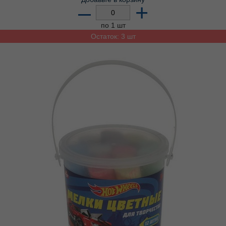
–
+
по 1 шт
Остаток: 3 шт