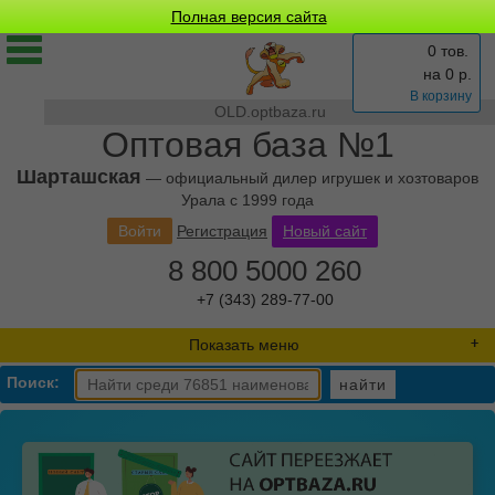
Полная версия сайта
0 тов.
на
0
р.
В корзину
OLD.optbaza.ru
Оптовая база №1
Шарташская
— официальный дилер игрушек и хозтоваров
Урала с 1999 года
Войти
Регистрация
Новый сайт
8 800 5000 260
+7 (343) 289-77-00
Показать меню
Поиск:
найти