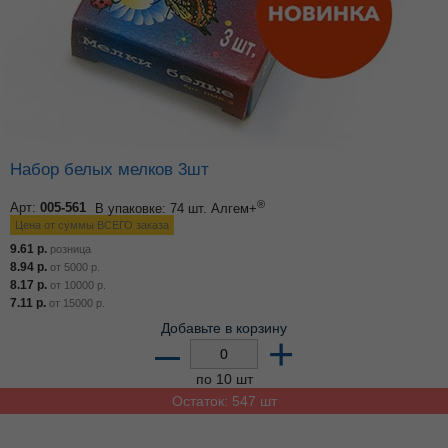
Набор белых мелков 3шт
®
Арт:
005-561
В упаковке: 74 шт.
Алгем+
Цена от суммы ВСЕГО заказа
9.61
р.
розница
8.94
р.
от
5000
р.
8.17
р.
от
10000
р.
7.11
р.
от
15000
р.
Добавьте в корзину
–
+
по 10 шт
Остаток: 547 шт