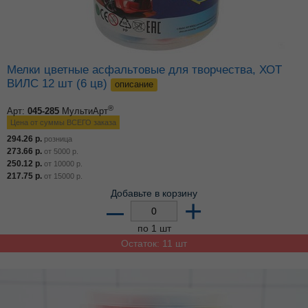
Мелки цветные асфальтовые для творчества, ХОТ
ВИЛС 12 шт (6 цв)
описание
®
Арт:
045-285
МультиАрт
Цена от суммы ВСЕГО заказа
294.26
р.
розница
273.66
р.
от
5000
р.
250.12
р.
от
10000
р.
217.75
р.
от
15000
р.
Добавьте в корзину
–
+
по 1 шт
Остаток: 11 шт