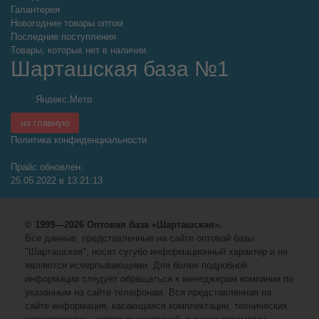
Галантерея
Новогодние товары оптом
Последние поступления
Товары, которых нет в наличии
Шарташская база №1
на главную
Политика конфиденциальности
Прайс обновлен:
25.05.2022 в 13:21:13
© 1999—2026 Оптовая база «Шарташская».
Все данные, представленные на сайте оптовой базы
"Шарташская", носят сугубо информационный характер и не
являются исчерпывающими. Для более подробной
информации следует обращаться к менеджерам компании по
указанным на сайте телефонам. Вся представленная на
сайте информация, касающаяся комплектации, технических