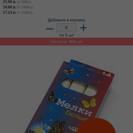
21.66
р.
от
5000
р.
19.80
р.
от
10000
р.
17.23
р.
от
15000
р.
Добавьте в корзину
–
+
по 5 шт
Остаток: 904 шт