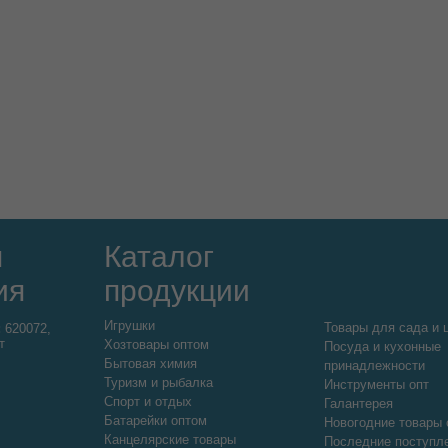
я
Каталог
ия
продукции
Игрушки
Товары для сада и 
:
620072,
т
Хозтовары оптом
Посуда и кухонные
Бытовая химия
принадлежности
Туризм и рыбалка
Инструменты опт
Спорт и отдых
Галантерея
Батарейки оптом
Новогодние товары 
Канцелярские товары
Последние поступл