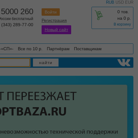
RUB
USD
EUR
 5000 260
0 тов.
Войти
на
0
р.
 России бесплатный
Регистрация
 (343) 289-77-00
В корзину
Новый сайт
-=СП=-
Все по 10 р.
Партнёрам
Поставщикам
найти