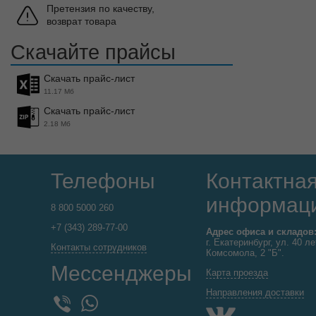
Претензия по качеству,
возврат товара
Скачайте прайсы
Скачать прайс-лист
11.17 Мб
Скачать прайс-лист
2.18 Мб
Телефоны
Контактна
информац
8 800 5000 260
+7 (343) 289-77-00
Адрес офиса и складов
г. Екатеринбург, ул. 40 ле
Контакты сотрудников
Комсомола, 2 "Б".
Мессенджеры
Карта проезда
Направления доставки
WhatsApp
Viber