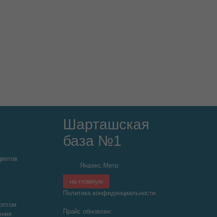
Шарташская
база №1
цветов
на главную
Политика конфиденциальности
оптом
Прайс обновлен:
ения